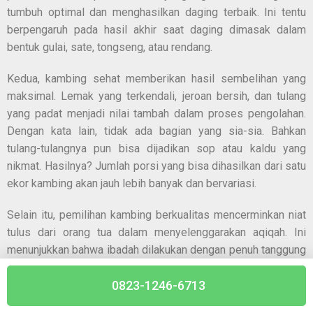
tumbuh optimal dan menghasilkan daging terbaik. Ini tentu
berpengaruh pada hasil akhir saat daging dimasak dalam
bentuk gulai, sate, tongseng, atau rendang.
Kedua, kambing sehat memberikan hasil sembelihan yang
maksimal. Lemak yang terkendali, jeroan bersih, dan tulang
yang padat menjadi nilai tambah dalam proses pengolahan.
Dengan kata lain, tidak ada bagian yang sia-sia. Bahkan
tulang-tulangnya pun bisa dijadikan sop atau kaldu yang
nikmat. Hasilnya? Jumlah porsi yang bisa dihasilkan dari satu
ekor kambing akan jauh lebih banyak dan bervariasi.
Selain itu, pemilihan kambing berkualitas mencerminkan niat
tulus dari orang tua dalam menyelenggarakan aqiqah. Ini
menunjukkan bahwa ibadah dilakukan dengan penuh tanggung
jawab, bukan sekadar formalitas. Maka dari itu, jangan tergiur
hanya dengan harga murah. Pilih kambing yang benar-benar
0823-1246-6713
layak, agar keberkahan dari aqiqah benar-benar terasa.