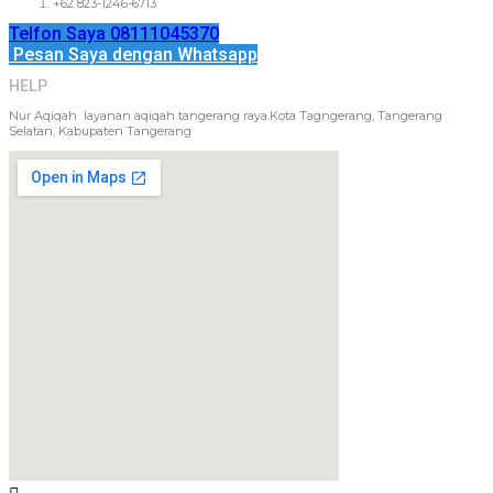
+62 823-1246-6713
Telfon Saya 08111045370
Pesan Saya dengan Whatsapp
HELP
Nur Aqiqah layanan aqiqah tangerang raya.Kota Tagngerang, Tangerang
Selatan, Kabupaten Tangerang