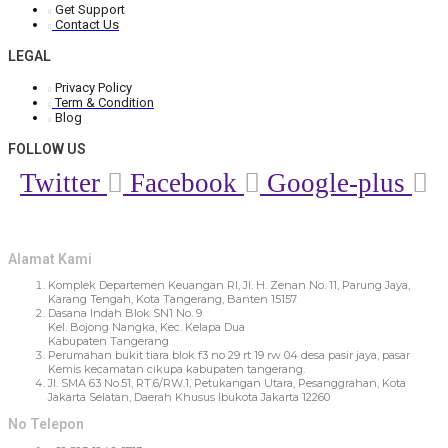
Get Support
Contact Us
LEGAL
Privacy Policy
Term & Condition
Blog
FOLLOW US
Twitter
Facebook
Google-plus
Alamat Kami
Komplek Departemen Keuangan RI, Jl. H. Zenan No. 11, Parung Jaya,
Karang Tengah, Kota Tangerang, Banten 15157
Dasana Indah Blok SN1 No. 9
Kel. Bojong Nangka, Kec. Kelapa Dua
Kabupaten Tangerang
Perumahan bukit tiara blok f3 no 29 rt 19 rw 04 desa pasir jaya, pasar
Kemis kecamatan cikupa kabupaten tangerang.
Jl. SMA 63 No.51, RT.6/RW.1, Petukangan Utara, Pesanggrahan, Kota
Jakarta Selatan, Daerah Khusus Ibukota Jakarta 12260
No Telepon