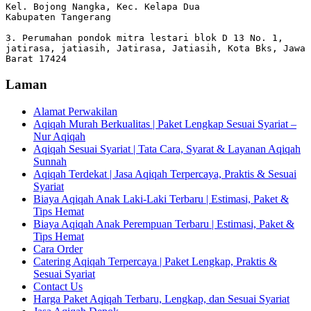
Kel. Bojong Nangka, Kec. Kelapa Dua

Kabupaten Tangerang

3. Perumahan pondok mitra lestari blok D 13 No. 1, 
jatirasa, jatiasih, Jatirasa, Jatiasih, Kota Bks, Jawa 
Barat 17424
Laman
Alamat Perwakilan
Aqiqah Murah Berkualitas | Paket Lengkap Sesuai Syariat –
Nur Aqiqah
Aqiqah Sesuai Syariat | Tata Cara, Syarat & Layanan Aqiqah
Sunnah
Aqiqah Terdekat | Jasa Aqiqah Terpercaya, Praktis & Sesuai
Syariat
Biaya Aqiqah Anak Laki-Laki Terbaru | Estimasi, Paket &
Tips Hemat
Biaya Aqiqah Anak Perempuan Terbaru | Estimasi, Paket &
Tips Hemat
Cara Order
Catering Aqiqah Terpercaya | Paket Lengkap, Praktis &
Sesuai Syariat
Contact Us
Harga Paket Aqiqah Terbaru, Lengkap, dan Sesuai Syariat