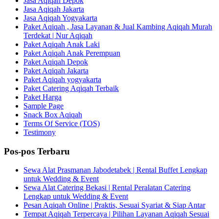
Jasa Aqiqah Depok
Jasa Aqiqah Jakarta
Jasa Aqiqah Yogyakarta
Paket Aqiqah , Jasa Layanan & Jual Kambing Aqiqah Murah
Terdekat | Nur Aqiqah
Paket Aqiqah Anak Laki
Paket Aqiqah Anak Perempuan
Paket Aqiqah Depok
Paket Aqiqah Jakarta
Paket Aqiqah yogyakarta
Paket Catering Aqiqah Terbaik
Paket Harga
Sample Page
Snack Box Aqiqah
Terms Of Service (TOS)
Testimony
Pos-pos Terbaru
Sewa Alat Prasmanan Jabodetabek | Rental Buffet Lengkap
untuk Wedding & Event
Sewa Alat Catering Bekasi | Rental Peralatan Catering
Lengkap untuk Wedding & Event
Pesan Aqiqah Online | Praktis, Sesuai Syariat & Siap Antar
Tempat Aqiqah Terpercaya | Pilihan Layanan Aqiqah Sesuai