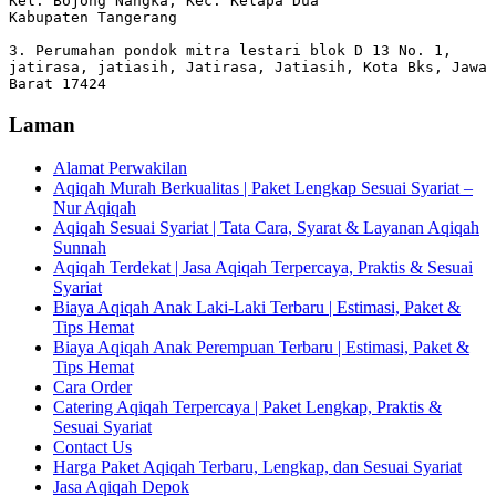
Kel. Bojong Nangka, Kec. Kelapa Dua

Kabupaten Tangerang

3. Perumahan pondok mitra lestari blok D 13 No. 1, 
jatirasa, jatiasih, Jatirasa, Jatiasih, Kota Bks, Jawa 
Barat 17424
Laman
Alamat Perwakilan
Aqiqah Murah Berkualitas | Paket Lengkap Sesuai Syariat –
Nur Aqiqah
Aqiqah Sesuai Syariat | Tata Cara, Syarat & Layanan Aqiqah
Sunnah
Aqiqah Terdekat | Jasa Aqiqah Terpercaya, Praktis & Sesuai
Syariat
Biaya Aqiqah Anak Laki-Laki Terbaru | Estimasi, Paket &
Tips Hemat
Biaya Aqiqah Anak Perempuan Terbaru | Estimasi, Paket &
Tips Hemat
Cara Order
Catering Aqiqah Terpercaya | Paket Lengkap, Praktis &
Sesuai Syariat
Contact Us
Harga Paket Aqiqah Terbaru, Lengkap, dan Sesuai Syariat
Jasa Aqiqah Depok