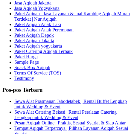
Jasa Aqiqah Jakarta
Jasa Aqiqah Yogyakarta
Paket Aqiqah , Jasa Layanan & Jual Kambing Aqiqah Murah
Terdekat | Nur Aqiqah
Paket Aqiqah Anak Laki
Paket Aqiqah Anak Perempuan
Paket Aqiqah Depok
Paket Aqiqah Jakarta
Paket Aqiqah yogyakarta
Paket Catering Aqiqah Terbaik
Paket Harga
Sample Page
Snack Box Aqiqah
Terms Of Service (TOS)
Testimony
Pos-pos Terbaru
Sewa Alat Prasmanan Jabodetabek | Rental Buffet Lengkap
untuk Wedding & Event
Sewa Alat Catering Bekasi | Rental Peralatan Catering
Lengkap untuk Wedding & Event
Pesan Aqiqah Online | Praktis, Sesuai Syariat & Siap Antar
Tempat Aqiqah Terpercaya | Pilihan Layanan Aqiqah Sesuai
Syariat