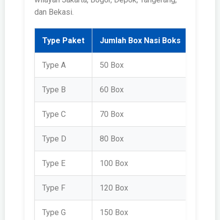
dan Bekasi.
Type Paket
Jumlah Box Nasi Boks
Harga
Type A
50 Box
Rp 3.5
Type B
60 Box
Rp 3.6
Type C
70 Box
Rp 3.7
Type D
80 Box
Rp 3.9
Type E
100 Box
Rp 4.2
Type F
120 Box
Rp 4.6
Type G
150 Box
Rp 5.8