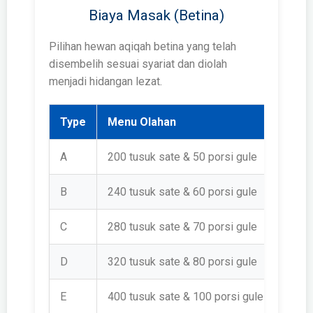
Biaya Masak (Betina)
Pilihan hewan aqiqah betina yang telah
disembelih sesuai syariat dan diolah
menjadi hidangan lezat.
Type
Menu Olahan
Harg
A
200 tusuk sate & 50 porsi gule
Rp 1.
B
240 tusuk sate & 60 porsi gule
Rp 1.
C
280 tusuk sate & 70 porsi gule
Rp 1.
D
320 tusuk sate & 80 porsi gule
Rp 1.
E
400 tusuk sate & 100 porsi gule
Rp 2.