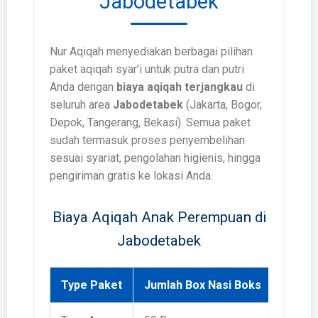
Jabodetabek
Nur Aqiqah menyediakan berbagai pilihan
paket aqiqah syar’i untuk putra dan putri
Anda dengan
biaya aqiqah terjangkau
di
seluruh area
Jabodetabek
(Jakarta, Bogor,
Depok, Tangerang, Bekasi). Semua paket
sudah termasuk proses penyembelihan
sesuai syariat, pengolahan higienis, hingga
pengiriman gratis ke lokasi Anda.
Biaya Aqiqah Anak Perempuan di
Jabodetabek
Type Paket
Jumlah Box Nasi Boks
Harga