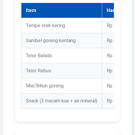
Item
Harga per P
Tempe orek kering
Rp 3.500
Sambel goreng kentang
Rp 4.000
Telor Balado
Rp 4.000
Telor Rebus
Rp 3.000
Mie/Bihun goreng
Rp 3.000
Snack (3 macam kue + air mineral)
Rp 11.500