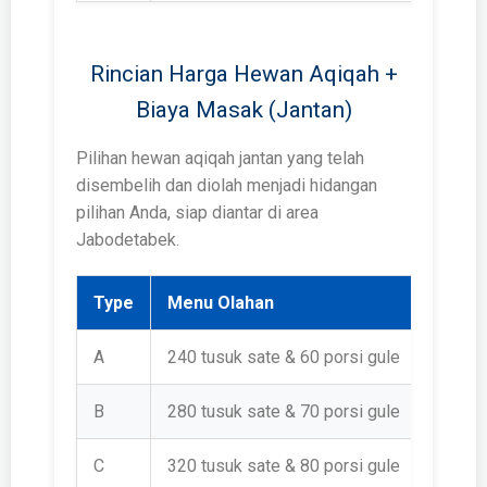
Rincian Harga Hewan Aqiqah +
Biaya Masak (Jantan)
Pilihan hewan aqiqah jantan yang telah
disembelih dan diolah menjadi hidangan
pilihan Anda, siap diantar di area
Jabodetabek.
Type
Menu Olahan
Harg
A
240 tusuk sate & 60 porsi gule
Rp 1.
B
280 tusuk sate & 70 porsi gule
Rp 1.
C
320 tusuk sate & 80 porsi gule
Rp 2.