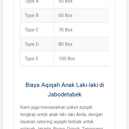
Type A
50 Box
Rp 2.1
Type B
60 Box
Rp 2.3
Type C
70 Box
Rp 2.6
Type D
80 Box
Rp 2.9
Type E
100 Box
Rp 3.7
Biaya Aqiqah Anak Laki-laki di
Jabodetabek
Kami juga menawarkan paket aqiqah
lengkap untuk anak laki-laki Anda, dengan
layanan catering aqiqah terbaik untuk
wilayah Jakarta, Bogor, Depok, Tangerang,