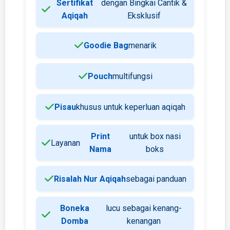
Sertifikat
dengan Bingkai Cantik &
Aqiqah
Eksklusif
Goodie Bag
menarik
Pouch
multifungsi
Pisau
khusus untuk keperluan aqiqah
Print
untuk box nasi
Layanan
Nama
boks
Risalah Nur Aqiqah
sebagai panduan
Boneka
lucu sebagai kenang-
Domba
kenangan