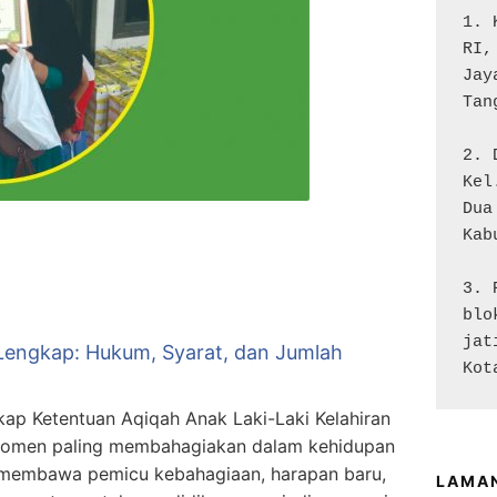
1. 
RI,
Jay
Tan
2. 
Kel
Dua

Kab
3. 
blo
jat
Lengkap: Hukum, Syarat, dan Jumlah
Kot
p Ketentuan Aqiqah Anak Laki-Laki Kelahiran
momen paling membahagiakan dalam kehidupan
 membawa pemicu kebahagiaan, harapan baru,
LAMA