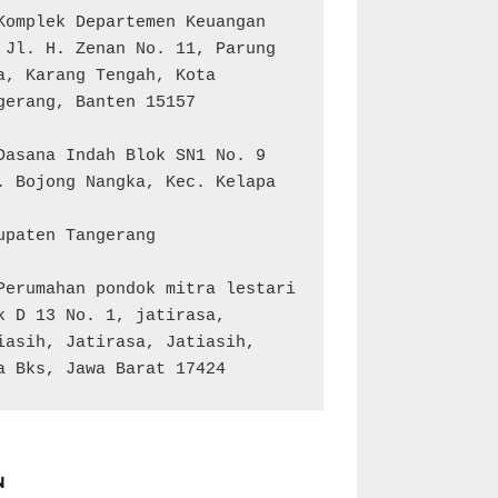
Komplek Departemen Keuangan 
 Jl. H. Zenan No. 11, Parung 
a, Karang Tengah, Kota 
gerang, Banten 15157

Dasana Indah Blok SN1 No. 9

. Bojong Nangka, Kec. Kelapa 
upaten Tangerang

Perumahan pondok mitra lestari 
k D 13 No. 1, jatirasa, 
iasih, Jatirasa, Jatiasih, 
a Bks, Jawa Barat 17424
N