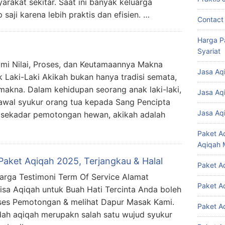
arakat sekitar. Saat ini banyak keluarga
aji karena lebih praktis dan efisien. …
Contact
Harga P
Syariat
mi Nilai, Proses, dan Keutamaannya Makna
Jasa Aq
Laki-Laki Akikah bukan hanya tradisi semata,
akna. Dalam kehidupan seorang anak laki-laki,
Jasa Aq
awal syukur orang tua kepada Sang Pencipta
Jasa Aq
ri sekadar pemotongan hewan, akikah adalah
Paket A
Aqiqah 
Paket Aqiqah 2025, Terjangkau & Halal
Paket A
rga Testimoni Term Of Service Alamat
Paket A
Bisa Aqiqah untuk Buah Hati Tercinta Anda boleh
oses Pemotongan & melihat Dapur Masak Kami.
Paket A
h aqiqah merupakn salah satu wujud syukur