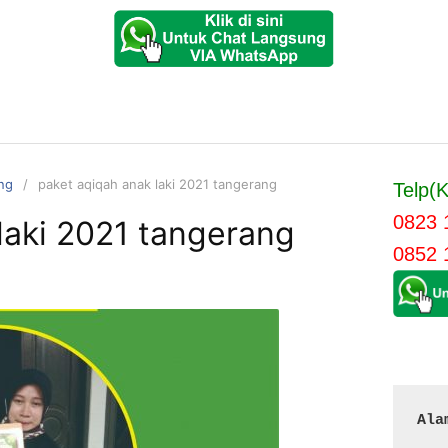
ang
paket aqiqah anak laki 2021 tangerang
Telp(K
0823 
laki 2021 tangerang
0852 
Ala