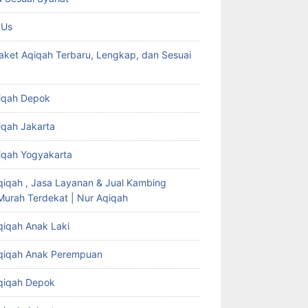
 Us
aket Aqiqah Terbaru, Lengkap, dan Sesuai
iqah Depok
iqah Jakarta
iqah Yogyakarta
qiqah , Jasa Layanan & Jual Kambing
Murah Terdekat | Nur Aqiqah
qiqah Anak Laki
qiqah Anak Perempuan
qiqah Depok