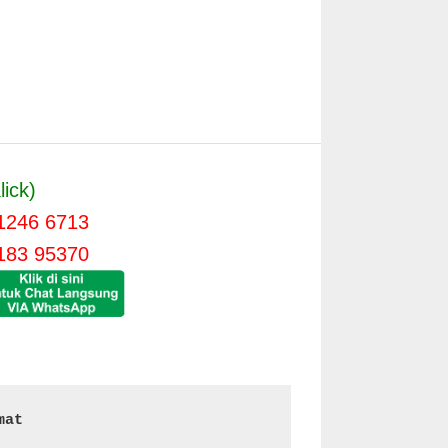
lick)
1246 6713
183 95370
mat 