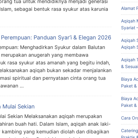
orang tua untuk mendidiknya menjadi generasi
Alamat 
slam, sebagai bentuk rasa syukur atas karunia
Aqiqah 
Syariat 
Perempuan: Panduan Syar’i & Elegan 2026
Aqiqah S
empuan: Menghadirkan Syukur dalam Balutan
Aqiqah 
ri merupakan anugerah yang membawa
Aqiqah T
tuk rasa syukur atas amanah yang begitu indah,
& Sesuai
Melaksanakan aqiqah bukan sekadar menjalankan
masi spiritual dan pernyataan cinta orang tua
Biaya Aq
rmawanan …
Paket &
Biaya A
Paket &
 Mulai Sekian
ulai Sekian Melaksanakan aqiqah merupakan
Cara Or
ahiran buah hati. Dalam Islam, aqiqah anak laki-
Caterin
r kambing yang kemudian diolah dan dibagikan
Praktis 