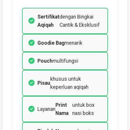
Sertifikat
dengan Bingkai
Aqiqah
Cantik & Eksklusif
Goodie Bag
menarik
Pouch
multifungsi
khusus untuk
Pisau
keperluan aqiqah
Print
untuk box
Layanan
Nama
nasi boks