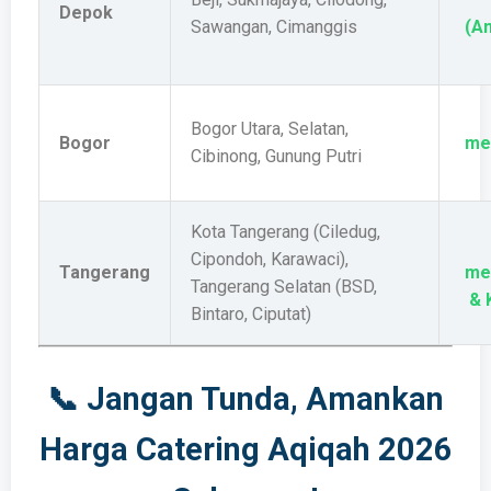
Depok
Sawangan, Cimanggis
(A
Bogor Utara, Selatan,
Bogor
me
Cibinong, Gunung Putri
Kota Tangerang (Ciledug,
Cipondoh, Karawaci),
Tangerang
me
Tangerang Selatan (BSD,
& 
Bintaro, Ciputat)
📞 Jangan Tunda, Amankan
Harga Catering Aqiqah 2026