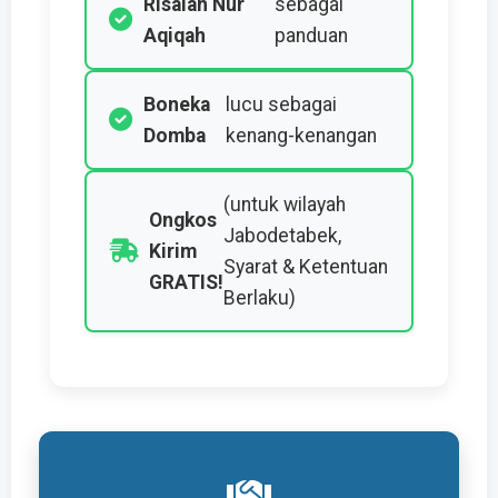
Risalah Nur
sebagai
Aqiqah
panduan
Boneka
lucu sebagai
Domba
kenang-kenangan
(untuk wilayah
Ongkos
Jabodetabek,
Kirim
Syarat & Ketentuan
GRATIS!
Berlaku)