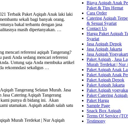
Biaya Aqiqah Anak Per
Paket & Tips Hemat
Cara Order
021 Terbaik Paket Aqiqah Anak laki laki
Catering Aqiqah Terper
 membantu sekali bagi banyak orang.
& Sesuai Syariat
entunya bakal terbantu dengan jasa
Contact Us
kualitasnya masih dipertanyakan. …
Harga Paket Aqiqah Te
Syariat
Jasa Aqiqah Depok
Jasa Aqiqah Jakarta
g mencari referensi aqiqah Tangerang?
Jasa Aqiqah Yogyakart
au pasti Anda sedang mencari referensi
Paket Aqiqah , Jasa 
 Anda. Untung saja Anda membuka artikel
Murah Terdekat | Nur
nda rekomndasi sekaligus …
Paket Aqiqah Anak La
Paket Aqiqah Anak P
Paket Aqiqah Depok
Paket Aqiqah Jakarta
 Aqiqah Tangerang Selatan Murah. Jasa
Paket Aqiqah yogyaka
n Jasa Catering Aqiqah Tangerang
Paket Catering Aqiqah
 kami punya di bidang ini. Akan
Paket Harga
kami utamakan. Aqiqah adalah salah satu
Sample Page
Snack Box Aqiqah
Terms Of Service (TO
qiqah Murah Terdekat | Nur Aqiqah
Testimony