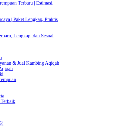
empuan Terbaru | Estimasi,
caya | Paket Lengkap, Praktis
rbaru, Lengkap, dan Sesuai
a
Layanan & Jual Kambing Aqiqah
 Aqiqah
ki
erempuan
rta
 Terbaik
S)