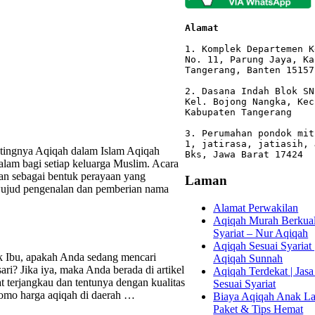
Alamat 
1. Komplek Departemen K
No. 11, Parung Jaya, Ka
Tangerang, Banten 15157

2. Dasana Indah Blok SN
Kel. Bojong Nangka, Kec
Kabupaten Tangerang

3. Perumahan pondok mit
1, jatirasa, jatiasih, 
ntingnya Aqiqah dalam Islam Aqiqah
Bks, Jawa Barat 17424
alam bagi setiap keluarga Muslim. Acara
 dan sebagai bentuk perayaan yang
Laman
wujud pengenalan dan pemberian nama
Alamat Perwakilan
Aqiqah Murah Berkuali
Syariat – Nur Aqiqah
Aqiqah Sesuai Syariat 
 Ibu, apakah Anda sedang mencari
Aqiqah Sunnah
i? Jika iya, maka Anda berada di artikel
Aqiqah Terdekat | Jasa
 terjangkau dan tentunya dengan kualitas
Sesuai Syariat
promo harga aqiqah di daerah …
Biaya Aqiqah Anak Lak
Paket & Tips Hemat