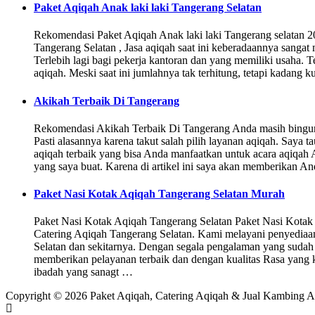
Paket Aqiqah Anak laki laki Tangerang Selatan
Rekomendasi Paket Aqiqah Anak laki laki Tangerang selatan 2
Tangerang Selatan , Jasa aqiqah saat ini keberadaannya sangat
Terlebih lagi bagi pekerja kantoran dan yang memiliki usaha. T
aqiqah. Meski saat ini jumlahnya tak terhitung, tetapi kadang 
Akikah Terbaik Di Tangerang
Rekomendasi Akikah Terbaik Di Tangerang Anda masih bingun
Pasti alasannya karena takut salah pilih layanan aqiqah. Saya t
aqiqah terbaik yang bisa Anda manfaatkan untuk acara aqiqah
yang saya buat. Karena di artikel ini saya akan memberikan A
Paket Nasi Kotak Aqiqah Tangerang Selatan Murah
Paket Nasi Kotak Aqiqah Tangerang Selatan Paket Nasi Kotak
Catering Aqiqah Tangerang Selatan. Kami melayani penyediaa
Selatan dan sekitarnya. Dengan segala pengalaman yang sudah
memberikan pelayanan terbaik dan dengan kualitas Rasa yang 
ibadah yang sanagt …
Copyright © 2026 Paket Aqiqah, Catering Aqiqah & Jual Kambing A