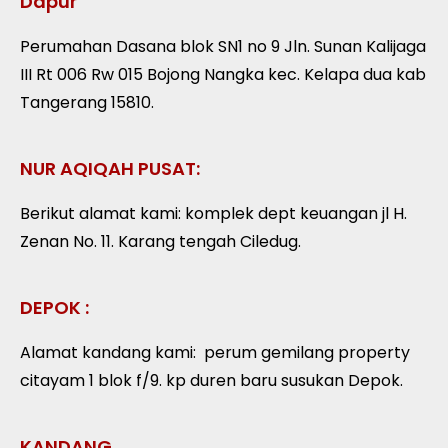
Dapur
Perumahan Dasana blok SN1 no 9 Jln. Sunan Kalijaga
III Rt 006 Rw 015 Bojong Nangka kec. Kelapa dua kab
Tangerang 15810.
NUR AQIQAH PUSAT:
Berikut alamat kami: komplek dept keuangan jl H.
Zenan No. 11. Karang tengah Ciledug.
DEPOK :
Alamat kandang kami:
perum gemilang property
citayam 1 blok f/9. kp duren baru susukan Depok.
KANDANG