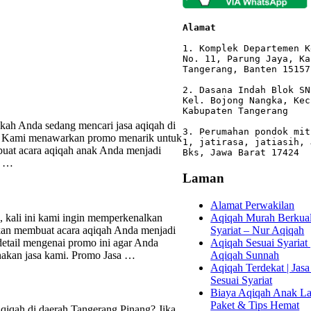
Alamat 
1. Komplek Departemen K
No. 11, Parung Jaya, Ka
Tangerang, Banten 15157

2. Dasana Indah Blok SN
Kel. Bojong Nangka, Kec
Kabupaten Tangerang

kah Anda sedang mencari jasa aqiqah di
3. Perumahan pondok mit
at! Kami menawarkan promo menarik untuk
1, jatirasa, jatiasih, 
buat acara aqiqah anak Anda menjadi
Bks, Jawa Barat 17424
m …
Laman
Alamat Perwakilan
Aqiqah Murah Berkuali
 kali ini kami ingin memperkenalkan
Syariat – Nur Aqiqah
kan membuat acara aqiqah Anda menjadi
Aqiqah Sesuai Syariat 
detail mengenai promo ini agar Anda
Aqiqah Sunnah
akan jasa kami. Promo Jasa …
Aqiqah Terdekat | Jasa
Sesuai Syariat
Biaya Aqiqah Anak Lak
Paket & Tips Hemat
qiqah di daerah Tangerang Pinang? Jika