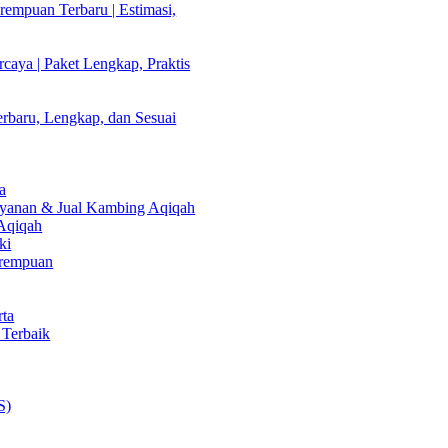
empuan Terbaru | Estimasi,
caya | Paket Lengkap, Praktis
rbaru, Lengkap, dan Sesuai
a
Layanan & Jual Kambing Aqiqah
 Aqiqah
ki
erempuan
rta
 Terbaik
S)