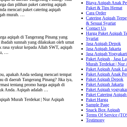
Biaya Aqiqah Anak Per
rga dan pilihan paket catering aqiqah
Paket & Tips Hemat
Anda mencari paket catering aqiqah
Cara Order
qiqah murah. …
Catering Aqiqah Terper
& Sesuai Syariat
Contact Us
Harga Paket Aqiqah Te
arga aqiqah di Tangerang Pinang yang
Syariat
tu ibadah sunnah yang dilakukan oleh umat
Jasa Aqiqah Depok
k rasa syukur kepada Allah SWT, aqiqah
Jasa Aqiqah Jakarta
tu, …
Jasa Aqiqah Yogyakart
Paket Aqiqah , Jasa 
Murah Terdekat | Nur
Paket Aqiqah Anak La
Paket Aqiqah Anak P
u, apakah Anda sedang mencari tempat
Paket Aqiqah Depok
u di daerah Tangerang Pinang? Jika iya,
Paket Aqiqah Jakarta
rmasi tentang promo harga aqiqah di
Paket Aqiqah yogyaka
ntuk Anda. Aqiqah adalah …
Paket Catering Aqiqah
qiqah Murah Terdekat | Nur Aqiqah
Paket Harga
Sample Page
Snack Box Aqiqah
Terms Of Service (TO
Testimony