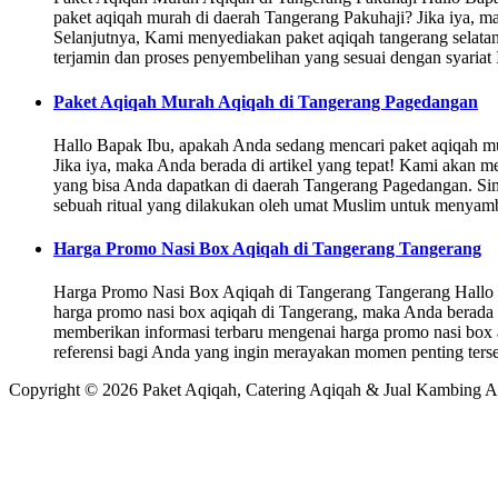
paket aqiqah murah di daerah Tangerang Pakuhaji? Jika iya, ma
Selanjutnya, Kami menyediakan paket aqiqah tangerang selata
terjamin dan proses penyembelihan yang sesuai dengan syaria
Paket Aqiqah Murah Aqiqah di Tangerang Pagedangan
Hallo Bapak Ibu, apakah Anda sedang mencari paket aqiqah m
Jika iya, maka Anda berada di artikel yang tepat! Kami akan 
yang bisa Anda dapatkan di daerah Tangerang Pagedangan. Sima
sebuah ritual yang dilakukan oleh umat Muslim untuk menyam
Harga Promo Nasi Box Aqiqah di Tangerang Tangerang
Harga Promo Nasi Box Aqiqah di Tangerang Tangerang Hallo 
harga promo nasi box aqiqah di Tangerang, maka Anda berada 
memberikan informasi terbaru mengenai harga promo nasi box 
referensi bagi Anda yang ingin merayakan momen penting ters
Copyright © 2026 Paket Aqiqah, Catering Aqiqah & Jual Kambing A