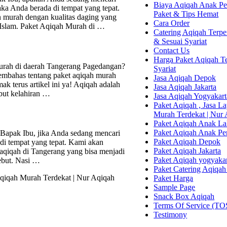
Biaya Aqiqah Anak Per
ka Anda berada di tempat yang tepat.
Paket & Tips Hemat
n murah dengan kualitas daging yang
Cara Order
t Islam. Paket Aqiqah Murah di …
Catering Aqiqah Terper
& Sesuai Syariat
Contact Us
Harga Paket Aqiqah Te
urah di daerah Tangerang Pagedangan?
Syariat
membahas tentang paket aqiqah murah
Jasa Aqiqah Depok
k terus artikel ini ya! Aqiqah adalah
Jasa Aqiqah Jakarta
but kelahiran …
Jasa Aqiqah Yogyakart
Paket Aqiqah , Jasa 
Murah Terdekat | Nur
Paket Aqiqah Anak La
Paket Aqiqah Anak P
Bapak Ibu, jika Anda sedang mencari
Paket Aqiqah Depok
di tempat yang tepat. Kami akan
Paket Aqiqah Jakarta
aqiqah di Tangerang yang bisa menjadi
Paket Aqiqah yogyaka
ebut. Nasi …
Paket Catering Aqiqah
qiqah Murah Terdekat | Nur Aqiqah
Paket Harga
Sample Page
Snack Box Aqiqah
Terms Of Service (TO
Testimony