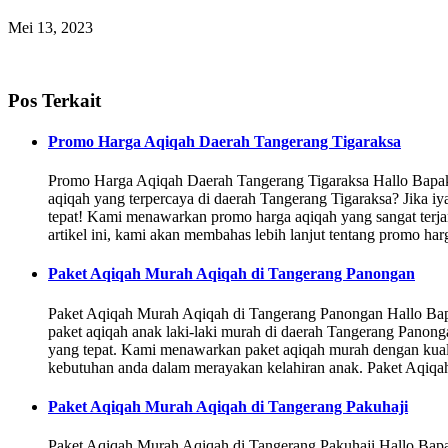
Mei 13, 2023
Pos Terkait
Promo Harga Aqiqah Daerah Tangerang Tigaraksa
Promo Harga Aqiqah Daerah Tangerang Tigaraksa Hallo Bapak
aqiqah yang terpercaya di daerah Tangerang Tigaraksa? Jika i
tepat! Kami menawarkan promo harga aqiqah yang sangat terja
artikel ini, kami akan membahas lebih lanjut tentang promo ha
Paket Aqiqah Murah Aqiqah di Tangerang Panongan
Paket Aqiqah Murah Aqiqah di Tangerang Panongan Hallo Bap
paket aqiqah anak laki-laki murah di daerah Tangerang Panonga
yang tepat. Kami menawarkan paket aqiqah murah dengan kual
kebutuhan anda dalam merayakan kelahiran anak. Paket Aqiq
Paket Aqiqah Murah Aqiqah di Tangerang Pakuhaji
Paket Aqiqah Murah Aqiqah di Tangerang Pakuhaji Hallo Bap