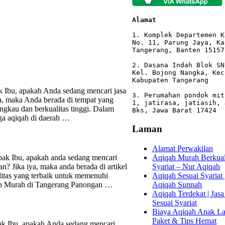
Alamat 
1. Komplek Departemen K
No. 11, Parung Jaya, Ka
Tangerang, Banten 15157

2. Dasana Indah Blok SN
Kel. Bojong Nangka, Kec
Kabupaten Tangerang

 Ibu, apakah Anda sedang mencari jasa
3. Perumahan pondok mit
ya, maka Anda berada di tempat yang
1, jatirasa, jatiasih, 
ngkau dan berkualitas tinggi. Dalam
Bks, Jawa Barat 17424
rga aqiqah di daerah …
Laman
Alamat Perwakilan
Aqiqah Murah Berkuali
ak Ibu, apakah anda sedang mencari
Syariat – Nur Aqiqah
n? Jika iya, maka anda berada di artikel
Aqiqah Sesuai Syariat 
itas yang terbaik untuk memenuhi
Aqiqah Sunnah
ah Murah di Tangerang Panongan …
Aqiqah Terdekat | Jasa
Sesuai Syariat
Biaya Aqiqah Anak Lak
Paket & Tips Hemat
ak Ibu, apakah Anda sedang mencari