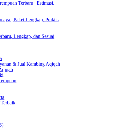
empuan Terbaru | Estimasi,
caya | Paket Lengkap, Praktis
rbaru, Lengkap, dan Sesuai
a
Layanan & Jual Kambing Aqiqah
 Aqiqah
ki
erempuan
rta
 Terbaik
S)