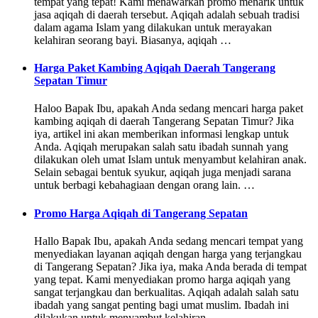
tempat yang tepat! Kami menawarkan promo menarik untuk
jasa aqiqah di daerah tersebut. Aqiqah adalah sebuah tradisi
dalam agama Islam yang dilakukan untuk merayakan
kelahiran seorang bayi. Biasanya, aqiqah …
Harga Paket Kambing Aqiqah Daerah Tangerang
Sepatan Timur
Haloo Bapak Ibu, apakah Anda sedang mencari harga paket
kambing aqiqah di daerah Tangerang Sepatan Timur? Jika
iya, artikel ini akan memberikan informasi lengkap untuk
Anda. Aqiqah merupakan salah satu ibadah sunnah yang
dilakukan oleh umat Islam untuk menyambut kelahiran anak.
Selain sebagai bentuk syukur, aqiqah juga menjadi sarana
untuk berbagi kebahagiaan dengan orang lain. …
Promo Harga Aqiqah di Tangerang Sepatan
Hallo Bapak Ibu, apakah Anda sedang mencari tempat yang
menyediakan layanan aqiqah dengan harga yang terjangkau
di Tangerang Sepatan? Jika iya, maka Anda berada di tempat
yang tepat. Kami menyediakan promo harga aqiqah yang
sangat terjangkau dan berkualitas. Aqiqah adalah salah satu
ibadah yang sangat penting bagi umat muslim. Ibadah ini
dilakukan untuk menyambut kelahiran …