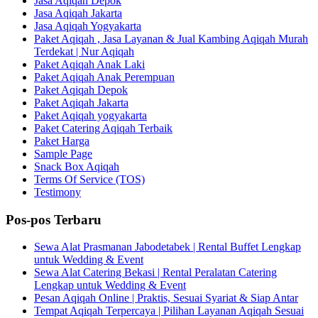
Jasa Aqiqah Depok
Jasa Aqiqah Jakarta
Jasa Aqiqah Yogyakarta
Paket Aqiqah , Jasa Layanan & Jual Kambing Aqiqah Murah
Terdekat | Nur Aqiqah
Paket Aqiqah Anak Laki
Paket Aqiqah Anak Perempuan
Paket Aqiqah Depok
Paket Aqiqah Jakarta
Paket Aqiqah yogyakarta
Paket Catering Aqiqah Terbaik
Paket Harga
Sample Page
Snack Box Aqiqah
Terms Of Service (TOS)
Testimony
Pos-pos Terbaru
Sewa Alat Prasmanan Jabodetabek | Rental Buffet Lengkap
untuk Wedding & Event
Sewa Alat Catering Bekasi | Rental Peralatan Catering
Lengkap untuk Wedding & Event
Pesan Aqiqah Online | Praktis, Sesuai Syariat & Siap Antar
Tempat Aqiqah Terpercaya | Pilihan Layanan Aqiqah Sesuai