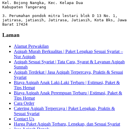
Kel. Bojong Nangka, Kec. Kelapa Dua

Kabupaten Tangerang

3. Perumahan pondok mitra lestari blok D 13 No. 1, 
jatirasa, jatiasih, Jatirasa, Jatiasih, Kota Bks, Jawa 
Barat 17424
Laman
Alamat Perwakilan
Aqiqah Murah Berkualitas | Paket Lengkap Sesuai Syariat –
Nur Aqiqah
Aqiqah Sesuai Syariat | Tata Cara, Syarat & Layanan Aqiqah
Sunnah
Aqiqah Terdekat | Jasa Aqiqah Terpercaya, Praktis & Sesuai
Syariat
Biaya Aqiqah Anak Laki-Laki Terbaru | Estimasi, Paket &
Tips Hemat
Biaya Aqiqah Anak Perempuan Terbaru | Estimasi, Paket &
Tips Hemat
Cara Order
Catering Aqiqah Terpercaya | Paket Lengkap, Praktis &
Sesuai Syariat
Contact Us
Harga Paket Aqiqah Terbaru, Lengkap, dan Sesuai Syariat