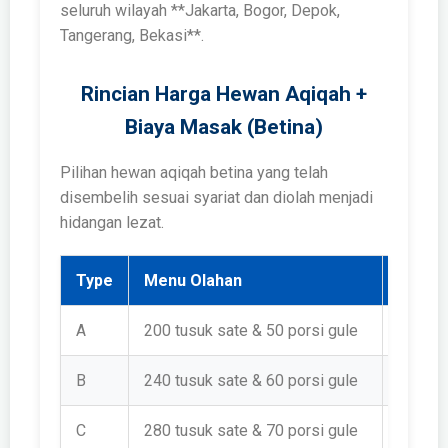
seluruh wilayah **Jakarta, Bogor, Depok,
Tangerang, Bekasi**.
Rincian Harga Hewan Aqiqah +
Biaya Masak (Betina)
Pilihan hewan aqiqah betina yang telah
disembelih sesuai syariat dan diolah menjadi
hidangan lezat.
Type
Menu Olahan
Harga
A
200 tusuk sate & 50 porsi gule
Rp 1.4
B
240 tusuk sate & 60 porsi gule
Rp 1.5
C
280 tusuk sate & 70 porsi gule
Rp 1.6