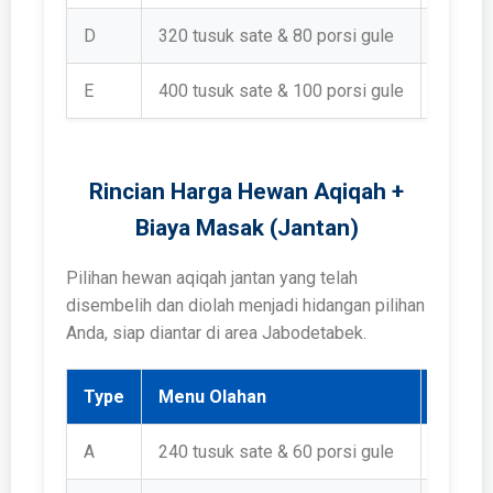
D
320 tusuk sate & 80 porsi gule
Rp 1.8
E
400 tusuk sate & 100 porsi gule
Rp 2.1
Rincian Harga Hewan Aqiqah +
Biaya Masak (Jantan)
Pilihan hewan aqiqah jantan yang telah
disembelih dan diolah menjadi hidangan pilihan
Anda, siap diantar di area Jabodetabek.
Type
Menu Olahan
Harga
A
240 tusuk sate & 60 porsi gule
Rp 1.7