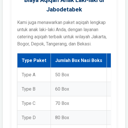
Jabodetabek
Kami juga menawarkan paket aqiqah lengkap
untuk anak laki-laki Anda, dengan layanan
catering aqiqah terbaik untuk wilayah Jakarta,
Bogor, Depok, Tangerang, dan Bekasi.
Type Paket
Jumlah Box Nasi Boks
Harga 
Type A
50 Box
Rp 3.50
Type B
60 Box
Rp 3.64
Type C
70 Box
Rp 3.78
Type D
80 Box
Rp 3.92