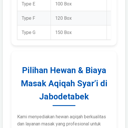
Type E
100 Box
Rp 4.20
Type F
120 Box
Rp 4.68
Type G
150 Box
Rp 5.85
Pilihan Hewan & Biaya
Masak Aqiqah Syar’i di
Jabodetabek
Kami menyediakan hewan aqiqah berkualitas
dan layanan masak yang profesional untuk