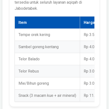
tersedia untuk seluruh layanan aqiqah di
Jabodetabek.
Item
Harga per Po
Tempe orek kering
Rp 3.500
Sambel goreng kentang
Rp 4.000
Telor Balado
Rp 4.000
Telor Rebus
Rp 3.000
Mie/Bihun goreng
Rp 3.000
Snack (3 macam kue + air mineral)
Rp 11.500