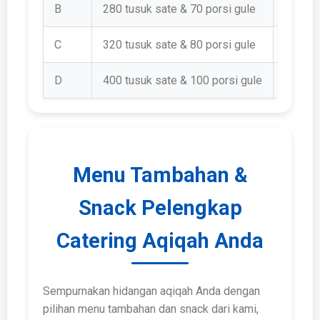
B
280 tusuk sate & 70 porsi gule
Rp 1.9
C
320 tusuk sate & 80 porsi gule
Rp 2.1
D
400 tusuk sate & 100 porsi gule
Rp 2.4
Menu Tambahan &
Snack Pelengkap
Catering Aqiqah Anda
Sempurnakan hidangan aqiqah Anda dengan
pilihan menu tambahan dan snack dari kami,