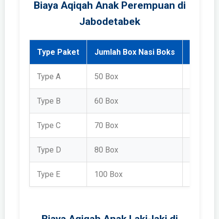
Biaya Aqiqah Anak Perempuan di
Jabodetabek
Type Paket
Jumlah Box Nasi Boks
Harga 
Type A
50 Box
Rp 2.15
Type B
60 Box
Rp 2.39
Type C
70 Box
Rp 2.68
Type D
80 Box
Rp 2.98
Type E
100 Box
Rp 3.70
Biaya Aqiqah Anak Laki-laki di