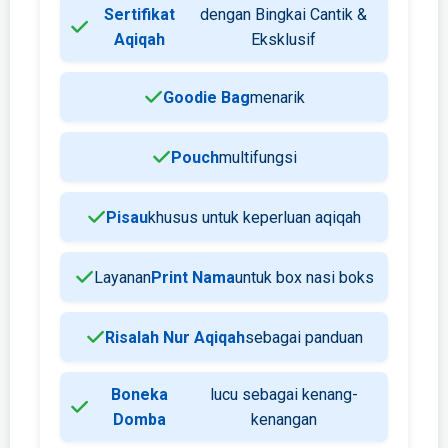
Sertifikat
dengan Bingkai Cantik &
Aqiqah
Eksklusif
Goodie Bag
menarik
Pouch
multifungsi
Pisau
khusus untuk keperluan aqiqah
Layanan
Print Nama
untuk box nasi boks
Risalah Nur Aqiqah
sebagai panduan
Boneka
lucu sebagai kenang-
Domba
kenangan