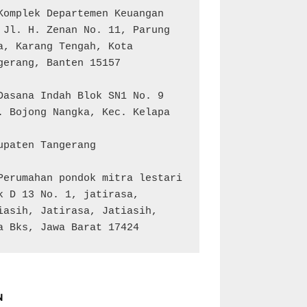
Komplek Departemen Keuangan 
 Jl. H. Zenan No. 11, Parung 
a, Karang Tengah, Kota 
gerang, Banten 15157

Dasana Indah Blok SN1 No. 9

. Bojong Nangka, Kec. Kelapa 
upaten Tangerang

Perumahan pondok mitra lestari 
k D 13 No. 1, jatirasa, 
iasih, Jatirasa, Jatiasih, 
a Bks, Jawa Barat 17424
N