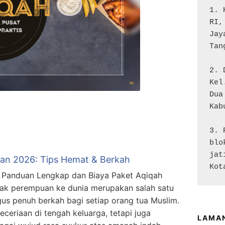
1. 
RI,
Jay
Tan
2. 
Kel
Dua

Kab
3. 
blo
jat
an 2026: Tips Hemat & Berkah
Kot
: Panduan Lengkap dan Biaya Paket Aqiqah
ak perempuan ke dunia merupakan salah satu
s penuh berkah bagi setiap orang tua Muslim.
eriaan di tengah keluarga, tetapi juga
LAMA