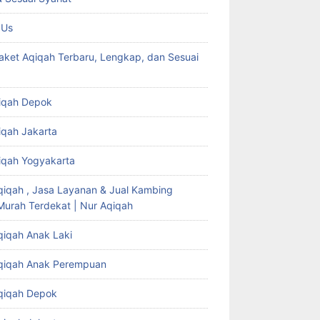
 Us
aket Aqiqah Terbaru, Lengkap, dan Sesuai
iqah Depok
iqah Jakarta
iqah Yogyakarta
qiqah , Jasa Layanan & Jual Kambing
Murah Terdekat | Nur Aqiqah
qiqah Anak Laki
qiqah Anak Perempuan
qiqah Depok