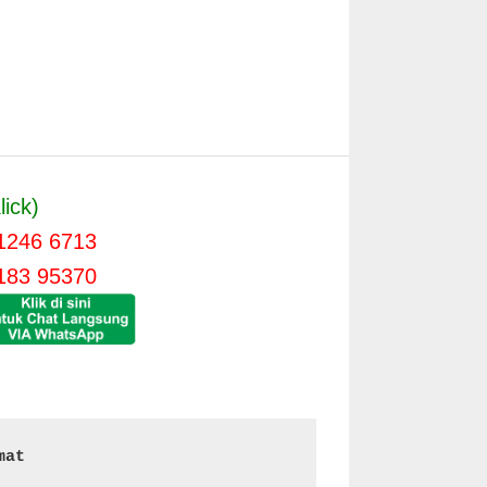
lick)
1246 6713
183 95370
mat 