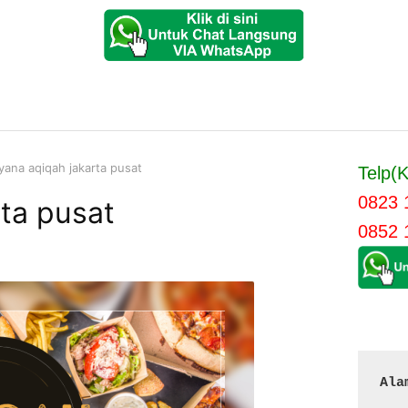
ayana aqiqah jakarta pusat
Telp(K
0823 
rta pusat
0852 
Ala