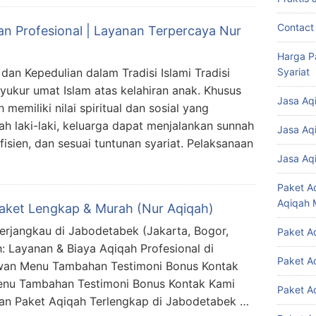
Contact
an Profesional | Layanan Terpercaya Nur
Harga P
dan Kepedulian dalam Tradisi Islami Tradisi
Syariat
yukur umat Islam atas kelahiran anak. Khusus
Jasa Aq
 memiliki nilai spiritual dan sosial yang
h laki-laki, keluarga dapat menjalankan sunnah
Jasa Aq
isien, dan sesuai tuntunan syariat. Pelaksanaan
Jasa Aq
Paket A
Aqiqah 
Paket Lengkap & Murah (Nur Aqiqah)
erjangkau di Jabodetabek (Jakarta, Bogor,
Paket A
: Layanan & Biaya Aqiqah Profesional di
Paket A
wan Menu Tambahan Testimoni Bonus Kontak
nu Tambahan Testimoni Bonus Kontak Kami
Paket A
an Paket Aqiqah Terlengkap di Jabodetabek …