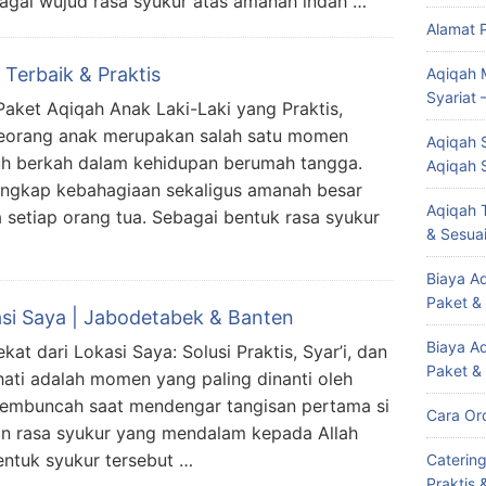
agai wujud rasa syukur atas amanah indah …
Alamat 
 Terbaik & Praktis
Aqiqah 
Syariat 
aket Aqiqah Anak Laki-Laki yang Praktis,
 seorang anak merupakan salah satu momen
Aqiqah S
uh berkah dalam kehidupan berumah tangga.
Aqiqah 
lengkap kebahagiaan sekaligus amanah besar
Aqiqah T
 setiap orang tua. Sebagai bentuk rasa syukur
& Sesuai
Biaya Aq
Paket &
si Saya | Jabodetabek & Banten
Biaya A
t dari Lokasi Saya: Solusi Praktis, Syar’i, dan
Paket &
hati adalah momen yang paling dinanti oleh
membuncah saat mendengar tangisan pertama si
Cara Or
an rasa syukur yang mendalam kepada Allah
entuk syukur tersebut …
Caterin
Praktis 