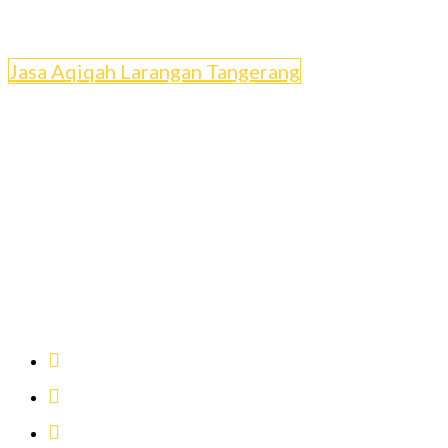
Jasa Aqiqah Larangan Tangerang
Layanan Aqiqah
Syari,Praktis dan Lezat
Masakan Enak, Daging Empuk Dan
Bebas Prengus
Pengantaran On Time
Mudah Pemesanan
Kambing Aqiqah sehat berkualitas