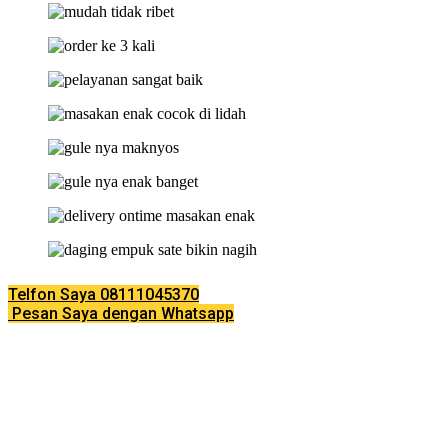
Telfon Saya 08111045370
Pesan Saya dengan Whatsapp