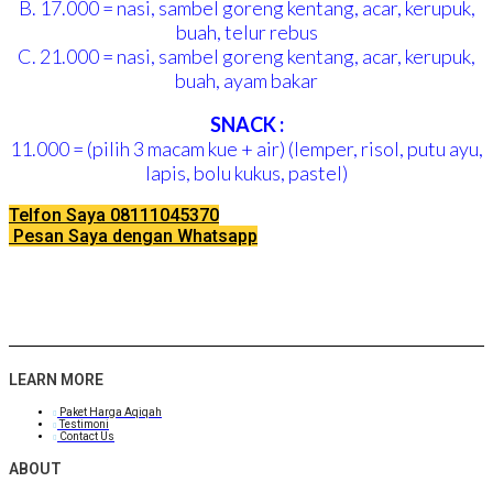
B. 17.000 = nasi, sambel goreng kentang, acar, kerupuk,
buah, telur rebus
C. 21.000 = nasi, sambel goreng kentang, acar, kerupuk,
buah, ayam bakar
SNACK :
11.000 = (pilih 3 macam kue + air) (lemper, risol, putu ayu,
lapis, bolu kukus, pastel)
Telfon Saya 08111045370
Pesan Saya dengan Whatsapp
LEARN MORE
Paket Harga Aqiqah
Testimoni
Contact Us
ABOUT