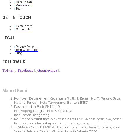
Cara Pesan
Perwakilan
Team
GET IN TOUCH
Get Support
Contact Us
LEGAL
Privacy Policy
Term & Condition
Blog
FOLLOW US
Twitter
Facebook
Google-plus
Alamat Kami
Komplek Departemen Keuangan RI, Jl. H. Zenan No. 11, Parung Jaya,
Karang Tengah, Kota Tangerang, Banten 15157
Dasana Indah Blok SN1 No. 9
Kel. Bojong Nangka, Kec. Kelapa Dua
Kabupaten Tangerang
Perumahan bukit tiara blok f3 no 29 rt 19 rw 04 desa pasir jaya, pasar
Kemis kecamatan cikupa kabupaten tangerang.
Jl. SMA 63 No.51, RT.6/RW.1, Petukangan Utara, Pesanggrahan, Kota
Jakarta Selatan, Daerah Khusus Ibukota Jakarta 12260