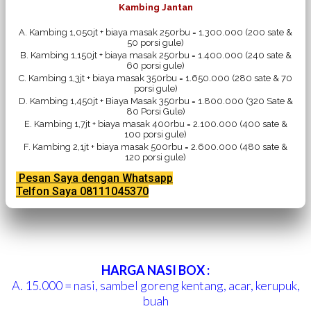
Kambing Jantan
A. Kambing 1,050jt + biaya masak 250rbu = 1.300.000 (200 sate &
50 porsi gule)
B. Kambing 1,150jt + biaya masak 250rbu = 1.400.000 (240 sate &
60 porsi gule)
C. Kambing 1,3jt + biaya masak 350rbu = 1.650.000 (280 sate & 70
porsi gule)
D. Kambing 1,450jt + Biaya Masak 350rbu = 1.800.000 (320 Sate &
80 Porsi Gule)
E. Kambing 1,7jt + biaya masak 400rbu = 2.100.000 (400 sate &
100 porsi gule)
F. Kambing 2,1jt + biaya masak 500rbu = 2.600.000 (480 sate &
120 porsi gule)
Pesan Saya dengan Whatsapp
Telfon Saya 08111045370
HARGA NASI BOX :
A. 15.000 = nasi, sambel goreng kentang, acar, kerupuk,
buah