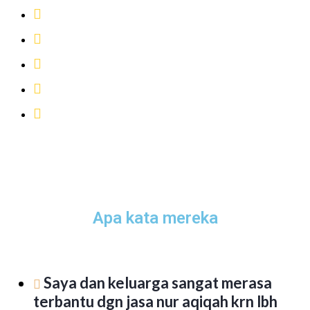
Pelayanan Ramah dan Profesional
Bisa Test Food
Kambing Aqiqah bisa pilih sendiri
GRATIS Ongkos Kirim
Pelunasan Pembayaran di saat pesanan tiba
Apa kata mereka
Saya dan keluarga sangat merasa
terbantu dgn jasa nur aqiqah krn lbh