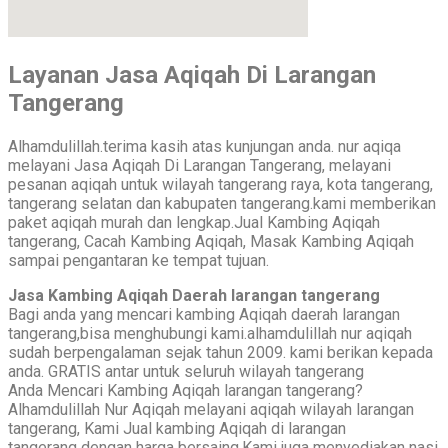
Layanan Jasa Aqiqah Di Larangan
Tangerang
Alhamdulillah.terima kasih atas kunjungan anda. nur aqiqa
melayani Jasa Aqiqah Di Larangan Tangerang, melayani
pesanan aqiqah untuk wilayah tangerang raya, kota tangerang,
tangerang selatan dan kabupaten tangerang.kami memberikan
paket aqiqah murah dan lengkap.Jual Kambing Aqiqah
tangerang, Cacah Kambing Aqiqah, Masak Kambing Aqiqah
sampai pengantaran ke tempat tujuan.
Jasa Kambing Aqiqah Daerah larangan tangerang
Bagi anda yang mencari kambing Aqiqah daerah larangan
tangerang,bisa menghubungi kami.alhamdulillah nur aqiqah
sudah berpengalaman sejak tahun 2009. kami berikan kepada
anda. GRATIS antar untuk seluruh wilayah tangerang
Anda Mencari Kambing Aqiqah larangan tangerang?
Alhamdulillah Nur Aqiqah melayani aqiqah wilayah larangan
tangerang, Kami Jual kambing Aqiqah di larangan
tangerang dengan harga bersaing.Kami juga menyediakan nasi