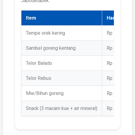
Jabodetabek.
Item
Harga per P
Tempe orek kering
Rp 3.500
Sambel goreng kentang
Rp 4.000
Telor Balado
Rp 4.000
Telor Rebus
Rp 3.000
Mie/Bihun goreng
Rp 3.000
Snack (3 macam kue + air mineral)
Rp 11.500