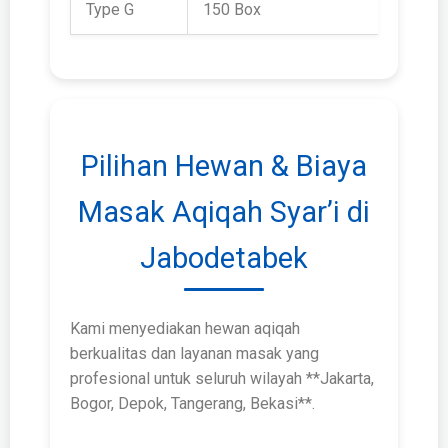
Type G
150 Box
Rp 5.8
Pilihan Hewan & Biaya
Masak Aqiqah Syar’i di
Jabodetabek
Kami menyediakan hewan aqiqah
berkualitas dan layanan masak yang
profesional untuk seluruh wilayah **Jakarta,
Bogor, Depok, Tangerang, Bekasi**.