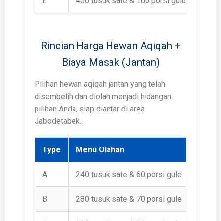
E
400 tusuk sate & 100 porsi gule
Rp 2.
Rincian Harga Hewan Aqiqah +
Biaya Masak (Jantan)
Pilihan hewan aqiqah jantan yang telah
disembelih dan diolah menjadi hidangan
pilihan Anda, siap diantar di area
Jabodetabek.
Type
Menu Olahan
Harg
A
240 tusuk sate & 60 porsi gule
Rp 1.
B
280 tusuk sate & 70 porsi gule
Rp 1.