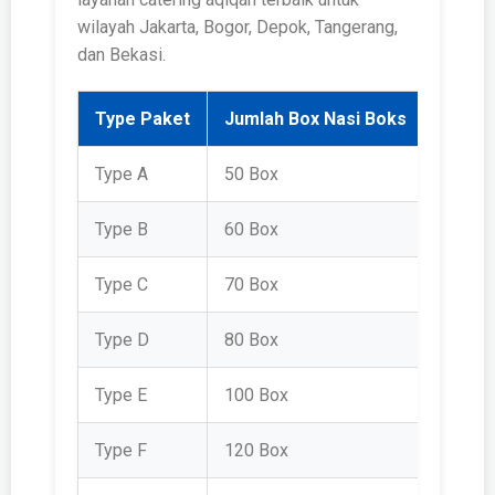
wilayah Jakarta, Bogor, Depok, Tangerang,
dan Bekasi.
Type Paket
Jumlah Box Nasi Boks
Harga
Type A
50 Box
Rp 3.5
Type B
60 Box
Rp 3.6
Type C
70 Box
Rp 3.7
Type D
80 Box
Rp 3.9
Type E
100 Box
Rp 4.2
Type F
120 Box
Rp 4.6