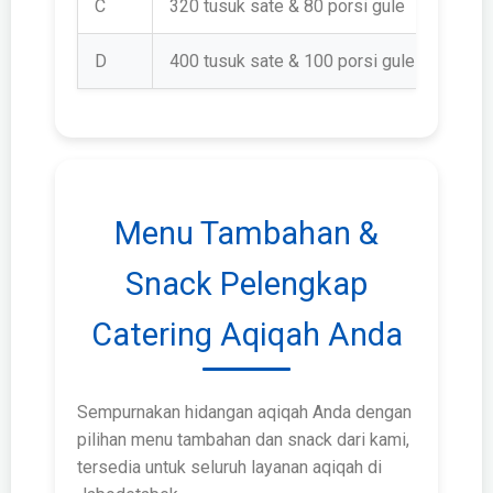
C
320 tusuk sate & 80 porsi gule
Rp 2.
D
400 tusuk sate & 100 porsi gule
Rp 2.
Menu Tambahan &
Snack Pelengkap
Catering Aqiqah Anda
Sempurnakan hidangan aqiqah Anda dengan
pilihan menu tambahan dan snack dari kami,
tersedia untuk seluruh layanan aqiqah di