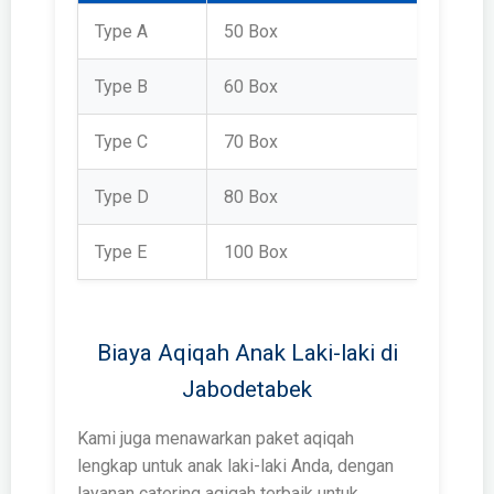
Type A
50 Box
Rp 2.1
Type B
60 Box
Rp 2.3
Type C
70 Box
Rp 2.6
Type D
80 Box
Rp 2.9
Type E
100 Box
Rp 3.7
Biaya Aqiqah Anak Laki-laki di
Jabodetabek
Kami juga menawarkan paket aqiqah
lengkap untuk anak laki-laki Anda, dengan
layanan catering aqiqah terbaik untuk