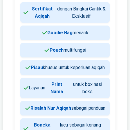
Sertifikat
dengan Bingkai Cantik &
Aqiqah
Eksklusif
Goodie Bag
menarik
Pouch
multifungsi
Pisau
khusus untuk keperluan aqiqah
Print
untuk box nasi
Layanan
Nama
boks
Risalah Nur Aqiqah
sebagai panduan
Boneka
lucu sebagai kenang-