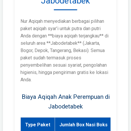
Jabodetabek
Nur Aqiqah menyediakan berbagai pilihan
paket aqiqah syar’i untuk putra dan putri
Anda dengan **biaya aqiqah terjangkau** di
seluruh area **Jabodetabek** (Jakarta,
Bogor, Depok, Tangerang, Bekasi). Semua
paket sudah termasuk proses
penyembelihan sesuai syariat, pengolahan
higienis, hingga pengiriman gratis ke lokasi
Anda.
Biaya Aqiqah Anak Perempuan di
Jabodetabek
Type Paket
Jumlah Box Nasi Boks
Harga