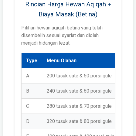
Rincian Harga Hewan Aqiqah +
Biaya Masak (Betina)
Pilihan hewan aqiqah betina yang telah
disembelih sesuai syariat dan diolah
menjadi hidangan lezat.
Type
Menu Olahan
Harg
A
200 tusuk sate & 50 porsi gule
Rp 1.
B
240 tusuk sate & 60 porsi gule
Rp 1.
C
280 tusuk sate & 70 porsi gule
Rp 1.
D
320 tusuk sate & 80 porsi gule
Rp 1.