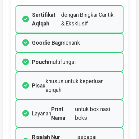
Sertifikat
dengan Bingkai Cantik
Aqiqah
& Eksklusif
Goodie Bag
menarik
Pouch
multifungsi
khusus untuk keperluan
Pisau
aqiqah
Print
untuk box nasi
Layanan
Nama
boks
Risalah Nur
sebagai