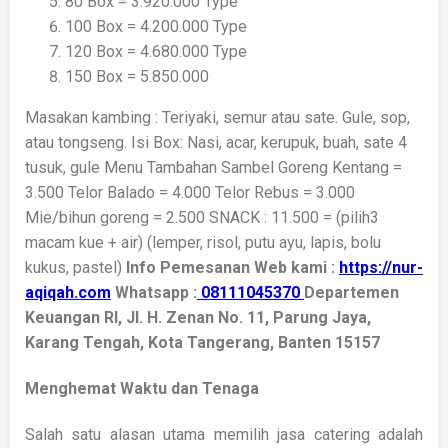
80 Box = 3.920.000 Type
100 Box = 4.200.000 Type
120 Box = 4.680.000 Type
150 Box = 5.850.000
Masakan kambing : Teriyaki, semur atau sate. Gule, sop,
atau tongseng.
Isi Box: Nasi, acar, kerupuk, buah, sate 4
tusuk, gule
Menu Tambahan
Sambel Goreng Kentang =
3.500
Telor Balado = 4.000
Telor Rebus = 3.000
Mie/bihun goreng = 2.500
SNACK : 11.500 = (pilih3
macam kue + air) (lemper, risol, putu ayu, lapis, bolu
kukus, pastel)
Info Pemesanan Web kami :
https://nur-
aqiqah.com
Whatsapp :
08111045370
Departemen
Keuangan RI, Jl. H. Zenan No. 11, Parung Jaya,
Karang Tengah, Kota Tangerang, Banten 15157
Menghemat Waktu dan Tenaga
Salah satu alasan utama memilih jasa catering adalah