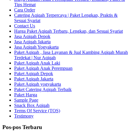
Tips Hemat
Cara Order
Catering Aqiqah Terpercaya | Paket Lengkap, Praktis &
Sesuai Syariat
Contact Us
Harga Paket Aqiqah Terbaru, Lengkap, dan Sesuai Syariat
Jasa Aqiqah Depok
Jasa Aqiqah Jakarta
Jasa Aqiqah Yogyakarta
Paket Aqiqah , Jasa Layanan & Jual Kambing Aqiqah Murah
Terdekat | Nur Aqiqah
Paket Aqiqah Anak Laki
Paket Aqiqah Anak Perempuan
Paket Aqiqah Depok
Paket Aqiqah Jakarta
Paket Aqiqah yogyakarta
Paket Catering Aqiqah Terbaik
Paket Harga
Sample Page
Snack Box Aqiqah
Terms Of Service (TOS)
Testimony
Pos-pos Terbaru