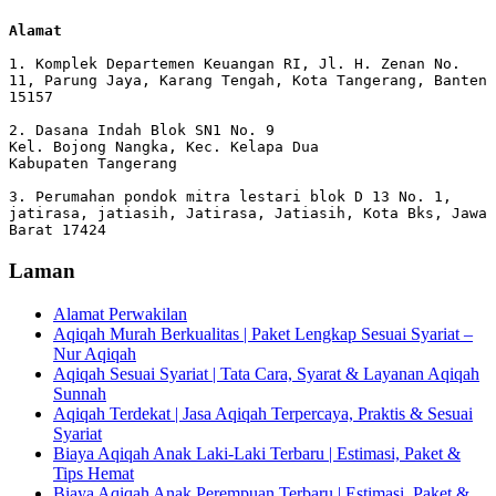
Alamat 
1. Komplek Departemen Keuangan RI, Jl. H. Zenan No. 
11, Parung Jaya, Karang Tengah, Kota Tangerang, Banten 
15157

2. Dasana Indah Blok SN1 No. 9

Kel. Bojong Nangka, Kec. Kelapa Dua

Kabupaten Tangerang

3. Perumahan pondok mitra lestari blok D 13 No. 1, 
jatirasa, jatiasih, Jatirasa, Jatiasih, Kota Bks, Jawa 
Barat 17424
Laman
Alamat Perwakilan
Aqiqah Murah Berkualitas | Paket Lengkap Sesuai Syariat –
Nur Aqiqah
Aqiqah Sesuai Syariat | Tata Cara, Syarat & Layanan Aqiqah
Sunnah
Aqiqah Terdekat | Jasa Aqiqah Terpercaya, Praktis & Sesuai
Syariat
Biaya Aqiqah Anak Laki-Laki Terbaru | Estimasi, Paket &
Tips Hemat
Biaya Aqiqah Anak Perempuan Terbaru | Estimasi, Paket &