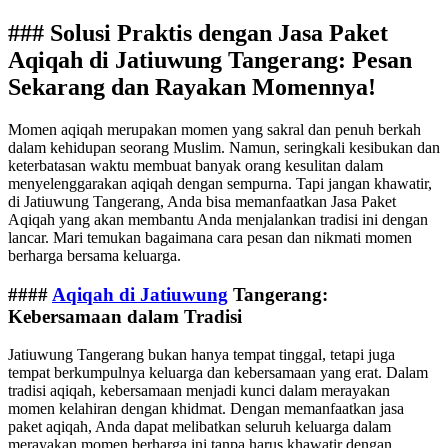
### Solusi Praktis dengan Jasa Paket
Aqiqah di Jatiuwung Tangerang: Pesan
Sekarang dan Rayakan Momennya!
Momen aqiqah merupakan momen yang sakral dan penuh berkah
dalam kehidupan seorang Muslim. Namun, seringkali kesibukan dan
keterbatasan waktu membuat banyak orang kesulitan dalam
menyelenggarakan aqiqah dengan sempurna. Tapi jangan khawatir,
di Jatiuwung Tangerang, Anda bisa memanfaatkan Jasa Paket
Aqiqah yang akan membantu Anda menjalankan tradisi ini dengan
lancar. Mari temukan bagaimana cara pesan dan nikmati momen
berharga bersama keluarga.
####
Aqiqah di Jatiuwung
Tangerang:
Kebersamaan dalam Tradisi
Jatiuwung Tangerang bukan hanya tempat tinggal, tetapi juga
tempat berkumpulnya keluarga dan kebersamaan yang erat. Dalam
tradisi aqiqah, kebersamaan menjadi kunci dalam merayakan
momen kelahiran dengan khidmat. Dengan memanfaatkan jasa
paket aqiqah, Anda dapat melibatkan seluruh keluarga dalam
merayakan momen berharga ini tanpa harus khawatir dengan