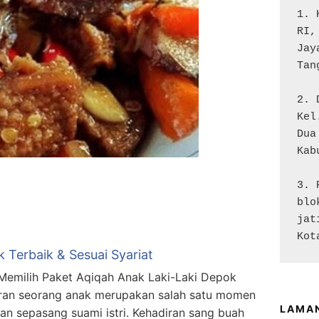
1. 
RI,
Jay
Tan
2. 
Kel
Dua

Kab
3. 
blo
jat
Kot
 Terbaik & Sesuai Syariat
Memilih Paket Aqiqah Anak Laki-Laki Depok
hiran seorang anak merupakan salah satu momen
LAMA
n sepasang suami istri. Kehadiran sang buah