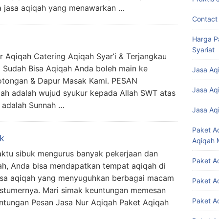
a jasa aqiqah yang menawarkan …
Contact
Harga P
Syariat
r Aqiqah Catering Aqiqah Syar’i & Terjangkau
a Sudah Bisa Aqiqah Anda boleh main ke
Jasa Aq
motongan & Dapur Masak Kami. PESAN
Jasa Aq
h adalah wujud syukur kepada Allah SWT atas
h adalah Sunnah …
Jasa Aq
Paket A
k
Aqiqah 
aktu sibuk mengurus banyak pekerjaan dan
Paket A
ah, Anda bisa mendapatkan tempat aqiqah di
Jasa aqiqah yang menyuguhkan berbagai macam
Paket A
ostumernya. Mari simak keuntungan memesan
Paket A
euntungan Pesan Jasa Nur Aqiqah Paket Aqiqah