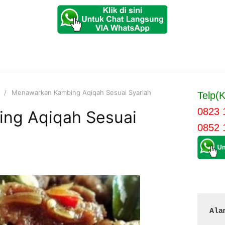
Menawarkan Kambing Aqiqah Sesuai Syariah
Telp(K
0823 
ng Aqiqah Sesuai
0852 
Ala