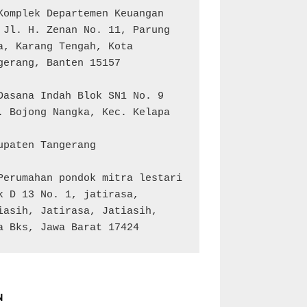
Komplek Departemen Keuangan 
 Jl. H. Zenan No. 11, Parung 
a, Karang Tengah, Kota 
gerang, Banten 15157

Dasana Indah Blok SN1 No. 9

. Bojong Nangka, Kec. Kelapa 
upaten Tangerang

Perumahan pondok mitra lestari 
k D 13 No. 1, jatirasa, 
iasih, Jatirasa, Jatiasih, 
a Bks, Jawa Barat 17424
N