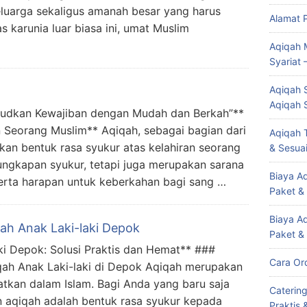
luarga sekaligus amanah besar yang harus
Alamat 
s karunia luar biasa ini, umat Muslim
Aqiqah 
Syariat 
Aqiqah S
Aqiqah 
judkan Kewajiban dengan Mudah dan Berkah”**
 Seorang Muslim** Aqiqah, sebagai bagian dari
Aqiqah T
n bentuk rasa syukur atas kelahiran seorang
& Sesuai
 ungkapan syukur, tetapi juga merupakan sarana
Biaya Aq
erta harapan untuk keberkahan bagi sang …
Paket &
Biaya A
h Anak Laki-laki Depok
Paket &
i Depok: Solusi Praktis dan Hemat** ###
Cara Or
qah Anak Laki-laki di Depok Aqiqah merupakan
atkan dalam Islam. Bagi Anda yang baru saja
Caterin
an aqiqah adalah bentuk rasa syukur kepada
Praktis 