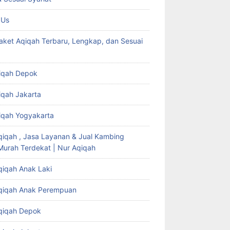
 Us
aket Aqiqah Terbaru, Lengkap, dan Sesuai
iqah Depok
iqah Jakarta
iqah Yogyakarta
qiqah , Jasa Layanan & Jual Kambing
Murah Terdekat | Nur Aqiqah
qiqah Anak Laki
qiqah Anak Perempuan
qiqah Depok