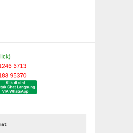
lick)
1246 6713
183 95370
mat 