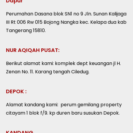
Dapur
Perumahan Dasana blok SN1 no 9 Jln. Sunan Kalijaga
III Rt 006 Rw 015 Bojong Nangka kec. Kelapa dua kab
Tangerang 15810.
NUR AQIQAH PUSAT:
Berikut alamat kami: komplek dept keuangan jl H.
Zenan No. 11. Karang tengah Ciledug.
DEPOK :
Alamat kandang kami:
perum gemilang property
citayam 1 blok f/9. kp duren baru susukan Depok.
KANDANG