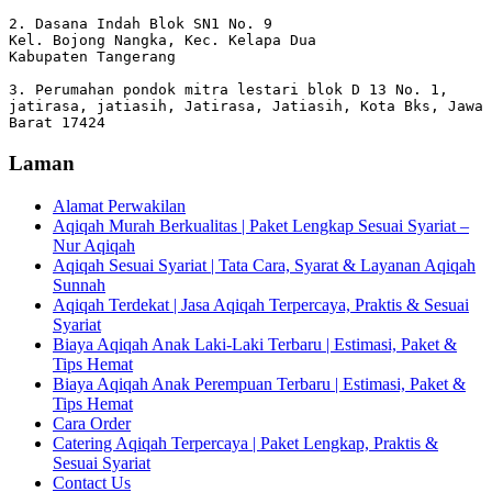
2. Dasana Indah Blok SN1 No. 9

Kel. Bojong Nangka, Kec. Kelapa Dua

Kabupaten Tangerang

3. Perumahan pondok mitra lestari blok D 13 No. 1, 
jatirasa, jatiasih, Jatirasa, Jatiasih, Kota Bks, Jawa 
Barat 17424
Laman
Alamat Perwakilan
Aqiqah Murah Berkualitas | Paket Lengkap Sesuai Syariat –
Nur Aqiqah
Aqiqah Sesuai Syariat | Tata Cara, Syarat & Layanan Aqiqah
Sunnah
Aqiqah Terdekat | Jasa Aqiqah Terpercaya, Praktis & Sesuai
Syariat
Biaya Aqiqah Anak Laki-Laki Terbaru | Estimasi, Paket &
Tips Hemat
Biaya Aqiqah Anak Perempuan Terbaru | Estimasi, Paket &
Tips Hemat
Cara Order
Catering Aqiqah Terpercaya | Paket Lengkap, Praktis &
Sesuai Syariat
Contact Us