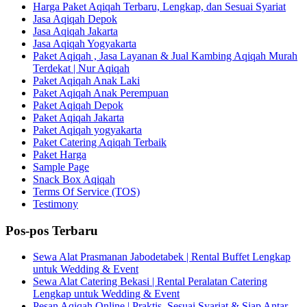
Harga Paket Aqiqah Terbaru, Lengkap, dan Sesuai Syariat
Jasa Aqiqah Depok
Jasa Aqiqah Jakarta
Jasa Aqiqah Yogyakarta
Paket Aqiqah , Jasa Layanan & Jual Kambing Aqiqah Murah
Terdekat | Nur Aqiqah
Paket Aqiqah Anak Laki
Paket Aqiqah Anak Perempuan
Paket Aqiqah Depok
Paket Aqiqah Jakarta
Paket Aqiqah yogyakarta
Paket Catering Aqiqah Terbaik
Paket Harga
Sample Page
Snack Box Aqiqah
Terms Of Service (TOS)
Testimony
Pos-pos Terbaru
Sewa Alat Prasmanan Jabodetabek | Rental Buffet Lengkap
untuk Wedding & Event
Sewa Alat Catering Bekasi | Rental Peralatan Catering
Lengkap untuk Wedding & Event
Pesan Aqiqah Online | Praktis, Sesuai Syariat & Siap Antar