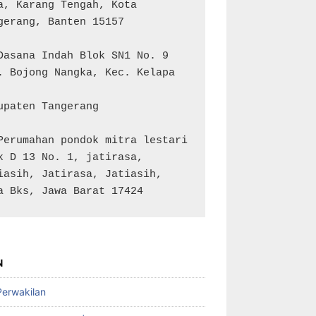
a, Karang Tengah, Kota 
gerang, Banten 15157

Dasana Indah Blok SN1 No. 9

. Bojong Nangka, Kec. Kelapa 
upaten Tangerang

Perumahan pondok mitra lestari 
k D 13 No. 1, jatirasa, 
iasih, Jatirasa, Jatiasih, 
a Bks, Jawa Barat 17424
N
Perwakilan