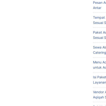
Pesan Aq
Antar
Tempat 
Sesuai S
Paket Aq
Sesuai S
Sewa Ala
Caterin
Menu Aqi
untuk A
Isi Pake
Layanan
Vendor 
Aqiqah S