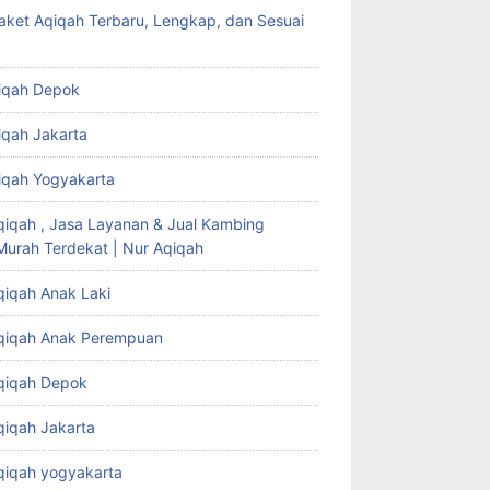
aket Aqiqah Terbaru, Lengkap, dan Sesuai
iqah Depok
iqah Jakarta
iqah Yogyakarta
qiqah , Jasa Layanan & Jual Kambing
Murah Terdekat | Nur Aqiqah
qiqah Anak Laki
qiqah Anak Perempuan
qiqah Depok
qiqah Jakarta
qiqah yogyakarta