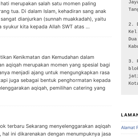
Jay
h hati merupakan salah satu momen paling
Tan
ng tua. Di dalam Islam, kehadiran sang anak
sangat dianjurkan (sunnah muakkadah), yaitu
2. 
 syukur kita kepada Allah SWT atas …
Kel
Dua

Kab
stikan Kenikmatan dan Kemudahan dalam
3. 
an aqiqah merupakan momen yang spesial bagi
blo
k hanya menjadi ajang untuk mengungkapkan rasa
jat
tetapi juga sebagai bentuk penghormatan kepada
Kot
lenggarakan aqiqah, pemilihan catering yang
LAMA
epok terbaru Sekarang menyelenggarakan aqiqah
Alamat 
 hal ini dikarenakan dengan menumpuknya jasa