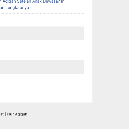
h Aqiqah Setelah Anak Dewasa? Ini
san Lengkapnya
at | Nur Aqiqah