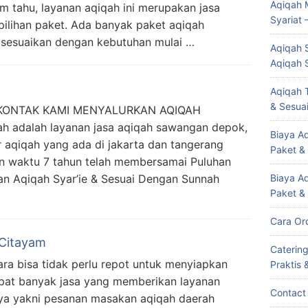
Aqiqah 
m tahu, layanan aqiqah ini merupakan jasa
Syariat 
ilihan paket. Ada banyak paket aqiqah
isesuaikan dengan kebutuhan mulai …
Aqiqah S
Aqiqah 
Aqiqah T
& Sesuai
KONTAK KAMI MENYALURKAN AQIQAH
h adalah layanan jasa aqiqah sawangan depok,
Biaya Aq
aqiqah yang ada di jakarta dan tangerang
Paket &
un waktu 7 tahun telah membersamai Puluhan
n Aqiqah Syar’ie & Sesuai Dengan Sunnah
Biaya A
Paket &
Cara Or
Citayam
Caterin
ra bisa tidak perlu repot untuk menyiapkan
Praktis 
dapat banyak jasa yang memberikan layanan
Contact
ya yakni pesanan masakan aqiqah daerah