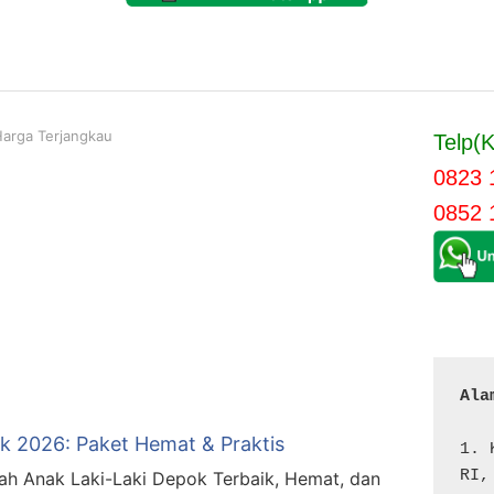
arga Terjangkau
Telp(K
0823 
0852 
Ala
k 2026: Paket Hemat & Praktis
1. 
RI,
h Anak Laki-Laki Depok Terbaik, Hemat, dan