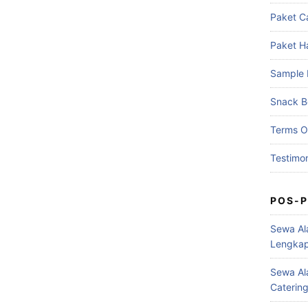
Paket C
Paket H
Sample
Snack B
Terms O
Testimo
POS-P
Sewa Al
Lengkap
Sewa Ala
Caterin