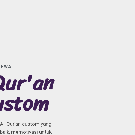
MEWA
Qur'an
ustom
 Al-Qur’an custom yang
baik, memotivasi untuk