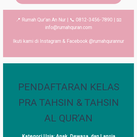
📍 Rumah Qur’an An Nur | 📞 0812-3456-7890 | 📧
info@rumahquran.com
Ikuti kami di Instagram & Facebook @rumahqurannur
PENDAFTARAN KELAS
PRA TAHSIN & TAHSIN
AL QUR’AN
Kategori Usia: Anak, Dewasa, dan Lansia