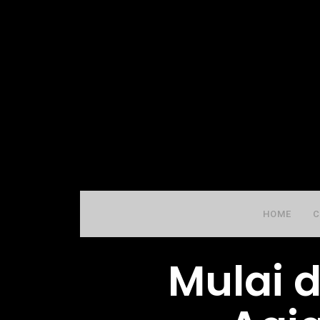
HOME
C
Mulai d