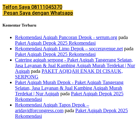
Telfon Saya 08111045370
Pesan Saya dengan Whatsapp
Komentar Terbaru
Rekomendasi Aqiqah Pancoran Depok - serrum.org
pada
Paket Aqiqah Depok 2025 Rekomendasi
Rekomendasi Aqiqah Limo Depok – socceravenue.net
pada
Paket Aqiqah Depok 2025 Rekomendasi
Catering aqiqah serpong - Paket Aqiqah Tangerang Selatan,
Jasa Layanan & Jual Kambing Aqiqah Murah Terdekat | Nur
Aqiqah
pada
PAKET AQIQAH ENAK DI CISAUK,
SERPONG
Paket Aqiqah Murah Depok - Paket Aqiqah Tangerang
Selatan, Jasa Layanan & Jual Kambing Aqiqah Murah
Terdekat | Nur Aqiqah
pada
Paket Aqiqah Depok 2025
Rekomendasi
Rekomendasi Aqiqah Tapos Depok –
aridavidforcongress.com
pada
Paket Aqiqah Depok 2025
Rekomendasi