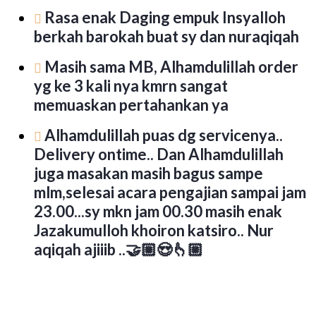
Rasa enak Daging empuk Insyalloh
berkah barokah buat sy dan nuraqiqah
Masih sama MB, Alhamdulillah order
yg ke 3 kali nya kmrn sangat
memuaskan pertahankan ya
Alhamdulillah puas dg servicenya..
Delivery ontime.. Dan Alhamdulillah
juga masakan masih bagus sampe
mlm,selesai acara pengajian sampai jam
23.00...sy mkn jam 00.30 masih enak
Jazakumulloh khoiron katsiro.. Nur
aqiqah ajiiib ..🤝🏼😍👆🏼