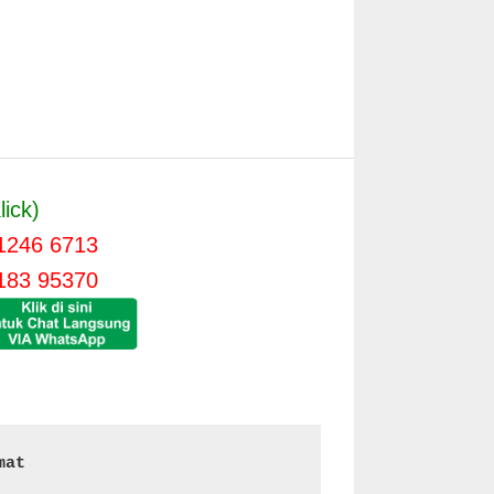
lick)
1246 6713
183 95370
mat 