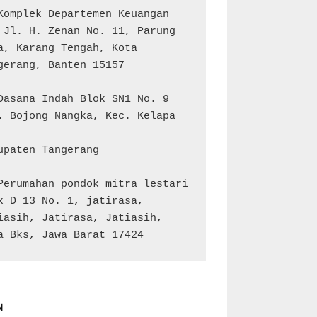
Komplek Departemen Keuangan 
 Jl. H. Zenan No. 11, Parung 
a, Karang Tengah, Kota 
gerang, Banten 15157

Dasana Indah Blok SN1 No. 9

. Bojong Nangka, Kec. Kelapa 
upaten Tangerang

Perumahan pondok mitra lestari 
k D 13 No. 1, jatirasa, 
iasih, Jatirasa, Jatiasih, 
a Bks, Jawa Barat 17424
N