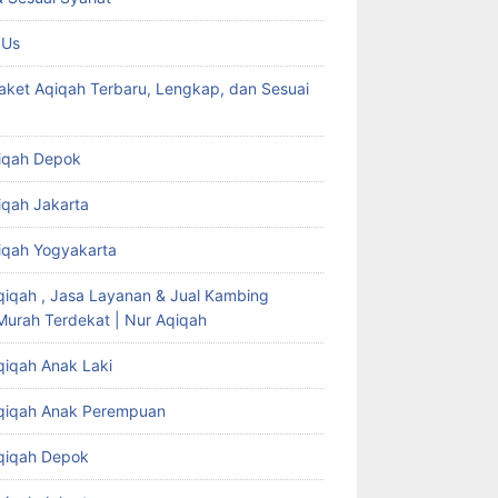
 Us
aket Aqiqah Terbaru, Lengkap, dan Sesuai
iqah Depok
iqah Jakarta
iqah Yogyakarta
qiqah , Jasa Layanan & Jual Kambing
Murah Terdekat | Nur Aqiqah
qiqah Anak Laki
qiqah Anak Perempuan
qiqah Depok