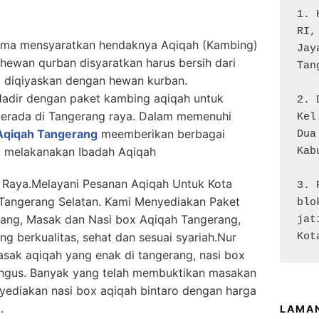
1. 
RI,
lama mensyaratkan hendaknya Aqiqah (Kambing)
Jay
 hewan qurban disyaratkan harus bersih dari
Tan
) diqiyaskan dengan hewan kurban.
Hadir dengan paket kambing aqiqah untuk
2. 
 berada di Tangerang raya. Dalam memenuhi
Kel
Aqiqah Tangerang
meemberikan berbagai
Dua

 melakanakan Ibadah Aqiqah
Kab
 Raya.Melayani Pesanan Aqiqah Untuk Kota
3. 
Tangerang Selatan. Kami Menyediakan Paket
blo
ang, Masak dan Nasi box Aqiqah Tangerang,
jat
 berkualitas, sehat dan sesuai syariah.Nur
Kot
sak aqiqah yang enak di tangerang, nasi box
rengus. Banyak yang telah membuktikan masakan
yediakan nasi box aqiqah bintaro dengan harga
.
LAMA