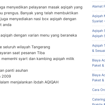
Alamat 
 juga menyedikan pelayanan masak aqiqah yang
bau prengus. Banyak yang telah membuktikan
Aqiqah 
 juga menyediakan nasi box aqiqah dengan
Syariat 
t anda
Aqiqah S
 aqiqah dengan varian menu yang beraneka
Aqiqah 
Aqiqah T
e seluruh wilayah Tangerang
& Sesuai
ayaran saat pesanan Tiba
h memenhi syart dan kambing aqiqah milik
Biaya Aq
Paket &
an panti asuhan
Biaya A
n 2009
Paket &
 dalam menjalankan ibdah AQIQAH
Cara Or
Caterin
Praktis 