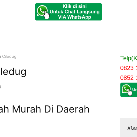
i Ciledug
Telp(K
0823 
iledug
0852 
4
ah Murah Di Daerah
Ala