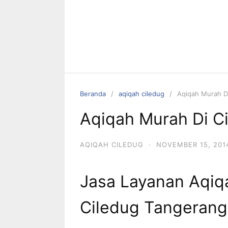
Beranda
aqiqah ciledug
Aqiqah Murah D
Aqiqah Murah Di C
AQIQAH CILEDUG
·
NOVEMBER 15, 201
Jasa Layanan Aqiq
Ciledug Tangerang