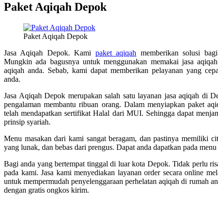
Paket Aqiqah Depok
Paket Aqiqah Depok
Jasa Aqiqah Depok. Kami
paket aqiqah
memberikan solusi bagi
Mungkin ada bagusnya untuk menggunakan memakai jasa aqiqah
aqiqah anda. Sebab, kami dapat memberikan pelayanan yang cep
anda.
Jasa Aqiqah Depok merupakan salah satu layanan jasa aqiqah di De
pengalaman membantu ribuan orang. Dalam menyiapkan paket aq
telah mendapatkan sertifikat Halal dari MUI. Sehingga dapat menja
prinsip syariah.
Menu masakan dari kami sangat beragam, dan pastinya memiliki cita
yang lunak, dan bebas dari prengus. Dapat anda dapatkan pada menu
Bagi anda yang bertempat tinggal di luar kota Depok. Tidak perlu r
pada kami. Jasa kami menyediakan layanan order secara online mel
untuk mempermudah penyelenggaraan perhelatan aqiqah di rumah and
dengan gratis ongkos kirim.