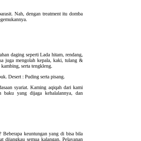
 parasit. Nah, dengan treatment itu domba
kegemukannya.
han daging seperti Lada hitam, rendang,
sa juga mengolah kepala, kaki, tulang &
 kambing, serta tengkleng.
puk.
Desert : Puding serta pisang.
dasaan syariat. Kaming aqiqah dari kami
n baku yang dijaga kehalalannya, dan
 Beberapa keuntungan yang di bisa bila
at dijangkau semua kalangan. Pelayanan