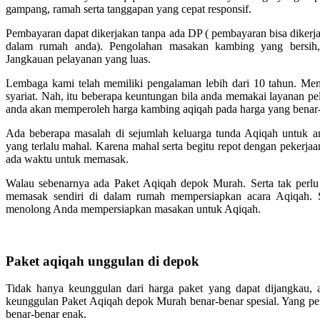
gampang, ramah serta tanggapan yang cepat responsif.
Pembayaran dapat dikerjakan tanpa ada DP ( pembayaran bisa dikerj
dalam rumah anda). Pengolahan masakan kambing yang bersih, 
Jangkauan pelayanan yang luas.
Lembaga kami telah memiliki pengalaman lebih dari 10 tahun. Me
syariat. Nah, itu beberapa keuntungan bila anda memakai layanan p
anda akan memperoleh harga kambing aqiqah pada harga yang benar-
Ada beberapa masalah di sejumlah keluarga tunda Aqiqah untuk an
yang terlalu mahal. Karena mahal serta begitu repot dengan pekerjaan
ada waktu untuk memasak.
Walau sebenarnya ada Paket Aqiqah depok Murah. Serta tak per
memasak sendiri di dalam rumah mempersiapkan acara Aqiqah.
menolong Anda mempersiapkan masakan untuk Aqiqah.
Paket aqiqah unggulan di depok
Tidak hanya keunggulan dari harga paket yang dapat dijangkau, 
keunggulan Paket Aqiqah depok Murah benar-benar spesial. Yang p
benar-benar enak.