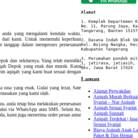
Alamat 
1. Komplek Departemen K
No. 11, Parung Jaya, Ka
Tangerang, Banten 15157

 anda yang mengalami kendala waktu.
 dari kami. Untuk memenuhi keperluan
2. Dasana Indah Blok SN
at tanggap dalam memproses pemesanan
Kel. Bojong Nangka, Kec
Kabupaten Tangerang

3. Perumahan pondok mit
pok dan sekitarnya. Yang telah memiliki
1, jatirasa, jatiasih, 
iqah Depok yang enak dan murah. Kami
Bks, Jawa Barat 17424
min aqiqah yang kami buat sesuai dengan
Laman
 rasa yang enak. Gulai yang lezat, Sate
Alamat Perwakilan
 masakan yang kami olah.
Aqiqah Murah Berkuali
Syariat – Nur Aqiqah
isau, anda tetap bisa melakukan pemesanan
Aqiqah Sesuai Syariat 
alui via WhatsApp atau SMS. Selain itu,
Aqiqah Sunnah
a, kami juga menerima order pesan antar
Aqiqah Terdekat | Jasa
Sesuai Syariat
Biaya Aqiqah Anak Lak
Paket & Tips Hemat