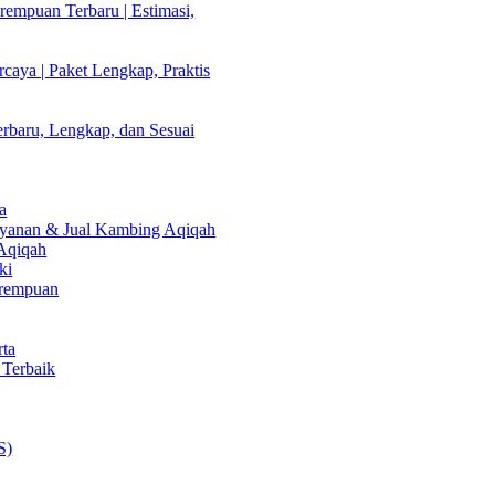
empuan Terbaru | Estimasi,
caya | Paket Lengkap, Praktis
rbaru, Lengkap, dan Sesuai
a
Layanan & Jual Kambing Aqiqah
 Aqiqah
ki
erempuan
rta
 Terbaik
S)