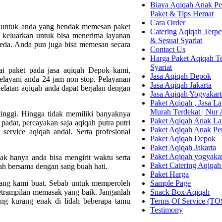
Biaya Aqiqah Anak Per
Paket & Tips Hemat
Cara Order
a, untuk anda yang hendak memesan paket
Catering Aqiqah Terper
da keluarkan untuk bisa menerima layanan
& Sesuai Syariat
beda. Anda pun juga bisa memesan secara
Contact Us
Harga Paket Aqiqah Te
Syariat
nai paket pada jasa aqiqah Depok kami,
Jasa Aqiqah Depok
elayani anda 24 jam non stop. Pelayanan
Jasa Aqiqah Jakarta
elatan aqiqah anda dapat berjalan dengan
Jasa Aqiqah Yogyakart
Paket Aqiqah , Jasa 
Murah Terdekat | Nur
tinggi. Hingga tidak memiliki banyaknya
Paket Aqiqah Anak La
adat, percayakan saja aqiqah putra putri
Paket Aqiqah Anak P
ervice aqiqah andal. Serta profesional
Paket Aqiqah Depok
Paket Aqiqah Jakarta
Paket Aqiqah yogyaka
ak hanya anda bisa mengirit waktu serta
Paket Catering Aqiqah
h bersama dengan sang buah hati.
Paket Harga
Sample Page
yang kami buat. Sebab untuk memperoleh
Snack Box Aqiqah
ketrampilan memasak yang baik. Janganlah
Terms Of Service (TO
ang kurang enak di lidah beberapa tamu
Testimony