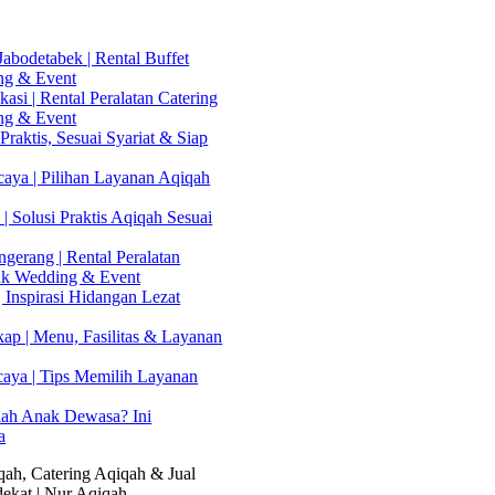
abodetabek | Rental Buffet
ng & Event
asi | Rental Peralatan Catering
ng & Event
Praktis, Sesuai Syariat & Siap
aya | Pilihan Layanan Aqiqah
| Solusi Praktis Aqiqah Sesuai
gerang | Rental Peralatan
uk Wedding & Event
 Inspirasi Hidangan Lezat
kap | Menu, Fasilitas & Layanan
caya | Tips Memilih Layanan
lah Anak Dewasa? Ini
a
ah, Catering Aqiqah & Jual
ekat | Nur Aqiqah