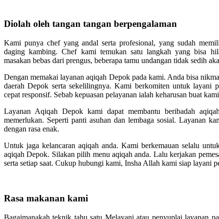
Diolah oleh tangan tangan berpengalaman
Kami punya chef yang andal serta profesional, yang sudah memi
daging kambing. Chef kami temukan satu langkah yang bisa hi
masakan bebas dari prengus, beberapa tamu undangan tidak sedih akan
Dengan memakai layanan aqiqah Depok pada kami. Anda bisa nikmat
daerah Depok serta sekelilingnya. Kami berkomiten untuk layani 
cepat responsif. Sebab kepuasan pelayanan ialah keharusan buat kami
Layanan Aqiqah Depok kami dapat membantu beribadah aqiqah
memerlukan. Seperti panti asuhan dan lembaga sosial. Layanan kami
dengan rasa enak.
Untuk jaga kelancaran aqiqah anda. Kami berkemauan selalu untuk
aqiqah Depok. Silakan pilih menu aqiqah anda. Lalu kerjakan pemes
serta setiap saat. Cukup hubungi kami, Insha Allah kami siap layani 
Rasa makanan kami
Bagaimanakah teknik tahu satu Melayani atau penyuplai layanan pak