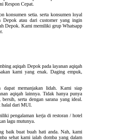
ni Respon Cepat.
n konsumen setia. serta konsumen loyal
h Depok atau dari customer yang ingin
rah Depok. Kami memiliki grup Whatsapp
r.
 kambing aqiqah Depok pada layanan aqiqah
asakan kami yang enak. Daging empuk,
 dapat memanjakan lidah. Kami siap
anan aqiqah lainnya. Tidak hanya punya
bersih, serta dengan sarana yang ideal.
t halal dari MUI.
iki pengalaman kerja di restoran / hotel
ikan lagu mutunya.
ing baik buat buah hati anda. Nah, kami
mba sehat kami ialah domba yang dalam