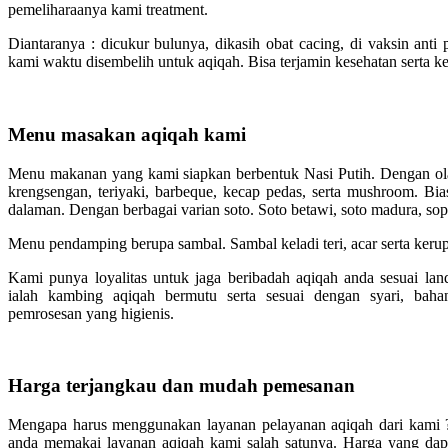
pemeliharaanya kami treatment.
Diantaranya : dicukur bulunya, dikasih obat cacing, di vaksin anti
kami waktu disembelih untuk aqiqah. Bisa terjamin kesehatan serta 
Menu masakan aqiqah kami
Menu makanan yang kami siapkan berbentuk Nasi Putih. Dengan ola
krengsengan, teriyaki, barbeque, kecap pedas, serta mushroom. Bia
dalaman. Dengan berbagai varian soto. Soto betawi, soto madura, sop
Menu pendamping berupa sambal. Sambal keladi teri, acar serta keru
Kami punya loyalitas untuk jaga beribadah aqiqah anda sesuai lan
ialah kambing aqiqah bermutu serta sesuai dengan syari, baha
pemrosesan yang higienis.
Harga terjangkau dan mudah pemesanan
Mengapa harus menggunakan layanan pelayanan aqiqah dari kami ?
anda memakai layanan aqiqah kami salah satunya. Harga yang dap