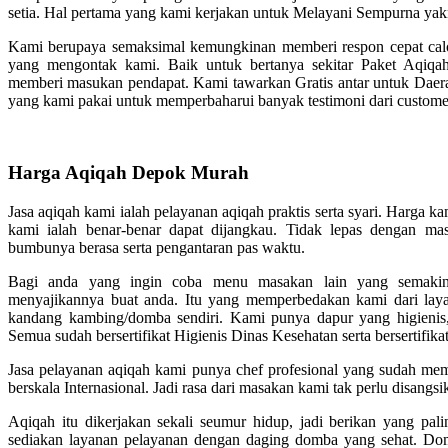
setia. Hal pertama yang kami kerjakan untuk Melayani Sempurna yak
Kami berupaya semaksimal kemungkinan memberi respon cepat calo
yang mengontak kami. Baik untuk bertanya sekitar Paket Aqiqa
memberi masukan pendapat. Kami tawarkan Gratis antar untuk Dae
yang kami pakai untuk memperbaharui banyak testimoni dari custome
Harga Aqiqah Depok Murah
Jasa aqiqah kami ialah pelayanan aqiqah praktis serta syari. Harga
kami ialah benar-benar dapat dijangkau. Tidak lepas dengan m
bumbunya berasa serta pengantaran pas waktu.
Bagi anda yang ingin coba menu masakan lain yang semakin
menyajikannya buat anda. Itu yang memperbedakan kami dari lay
kandang kambing/domba sendiri. Kami punya dapur yang higienis, 
Semua sudah bersertifikat Higienis Dinas Kesehatan serta bersertifika
Jasa pelayanan aqiqah kami punya chef profesional yang sudah memil
berskala Internasional. Jadi rasa dari masakan kami tak perlu disangs
Aqiqah itu dikerjakan sekali seumur hidup, jadi berikan yang pal
sediakan layanan pelayanan dengan daging domba yang sehat. Do