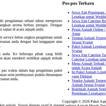
Pos-pos Terbaru
Sewa Alat Prasmanan J
Lengkap untuk Weddi
liki pengalaman sekian tahun memproses
Sewa Alat Catering Bek
langkan aroma berbau prengus. Dengan
Lengkap untuk Weddi
 sajian di acara aqiqah anda.
Pesan Aqiqah Online | 
Antar
i service bebas ongkos pengiriman untuk
Tempat Aqiqah Terperc
pesanan anda dengan fast tanggapan atau
Sesuai Syariat
.
Paket Aqiqah Lengkap 
Syariat
 anda. Ke beberapa pihak yang lebih
Sewa Alat Catering Tan
 akan memberi sertifikat aqiqah terbaik
Catering Lengkap unt
Menu Aqiqah Terbaik |
untuk Acara Aqiqah
 pas waktu dalam tiap pengiriman paket
Isi Paket Aqiqah Leng
anan serta pembayaran praktis dimanapun
yang Didapat
pesanan anda.
Vendor Aqiqah Terper
Aqiqah Sesuai Syariat
Bolehkah Aqiqah Sete
Penjelasan Lengkapny
Copyright © 2026 Paket Aqiq
et aqiqah. Sesuai dengan syari’at ajaran
Kambing Aqiqah Murah Terd