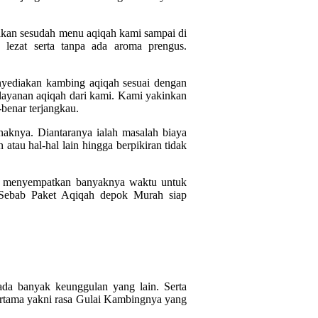
akan sesudah menu aqiqah kami sampai di
lezat serta tanpa ada aroma prengus.
nyediakan kambing aqiqah sesuai dengan
elayanan aqiqah dari kami. Kami yakinkan
benar terjangkau.
aknya. Diantaranya ialah masalah biaya
 atau hal-hal lain hingga berpikiran tidak
lu menyempatkan banyaknya waktu untuk
 Sebab Paket Aqiqah depok Murah siap
ada banyak keunggulan yang lain. Serta
ertama yakni rasa Gulai Kambingnya yang