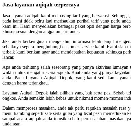
Jasa layanan aqiqah terpercaya
Jasa layanan aqiqah kami memasang tarif yang bervarasi. Sehingg
pada kami tidak pelru lagi merisaukan perihal tarif yang perlu an
kami ini. Kami menyediakan berbagai paket opsi dengan harga ber
khusus sesuai dengan anggaran tarif anda.
Jika anda berkeinginan mengetahui informasi lebih lanjut menge
sebaiknya segera menghubungi customer service kami. Kami siap m
terbaik kami berikan agar anda mendapatkan kepuasan sehingga perh
lancar.
Apa anda terhitung salah seseorang yang punya aktivitas lumayan 
waktu untuk mengatur acara aqiqah. Buat anda yang punya kegiatan p
anda. Pada Layanan Aqiqah Depok, yang kami sediakan layanan s
dengan harga terjangkau.
Layanan Aqiqah Depok ialah pilihan yang bak serta pas. Sebab tid
ongkos. Anda semakin lebih bebas untuk nikmati momen-momen inda
Dalam memproses masakan, anda tak perlu ragukan masalah rasa 
menu kambing seperti sate serta gulai yang lezat pasti memerlukan 
sampai acara aqiqah anda terusik sebab permasalahan masakan y
undangan.