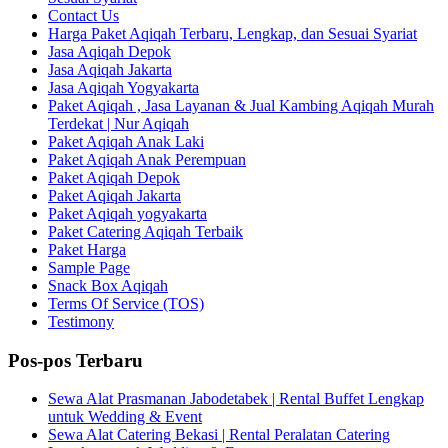
Contact Us
Harga Paket Aqiqah Terbaru, Lengkap, dan Sesuai Syariat
Jasa Aqiqah Depok
Jasa Aqiqah Jakarta
Jasa Aqiqah Yogyakarta
Paket Aqiqah , Jasa Layanan & Jual Kambing Aqiqah Murah
Terdekat | Nur Aqiqah
Paket Aqiqah Anak Laki
Paket Aqiqah Anak Perempuan
Paket Aqiqah Depok
Paket Aqiqah Jakarta
Paket Aqiqah yogyakarta
Paket Catering Aqiqah Terbaik
Paket Harga
Sample Page
Snack Box Aqiqah
Terms Of Service (TOS)
Testimony
Pos-pos Terbaru
Sewa Alat Prasmanan Jabodetabek | Rental Buffet Lengkap
untuk Wedding & Event
Sewa Alat Catering Bekasi | Rental Peralatan Catering