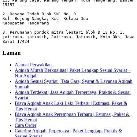
11, Parung Jaya, Karang Tengah, Kota Tangerang, Banten 
15157

2. Dasana Indah Blok SN1 No. 9

Kel. Bojong Nangka, Kec. Kelapa Dua

Kabupaten Tangerang

3. Perumahan pondok mitra lestari blok D 13 No. 1, 
jatirasa, jatiasih, Jatirasa, Jatiasih, Kota Bks, Jawa 
Barat 17424
Laman
Alamat Perwakilan
Aqiqah Murah Berkualitas | Paket Lengkap Sesuai Syariat –
Nur Aqiqah
Aqiqah Sesuai Syariat | Tata Cara, Syarat & Layanan Aqiqah
Sunnah
Aqiqah Terdekat | Jasa Aqiqah Terpercaya, Praktis & Sesuai
Syariat
Biaya Aqiqah Anak Laki-Laki Terbaru | Estimasi, Paket &
Tips Hemat
Biaya Aqiqah Anak Perempuan Terbaru | Estimasi, Paket &
Tips Hemat
Cara Order
Catering Aqiqah Terpercaya | Paket Lengkap, Praktis &
Sesuai Syariat