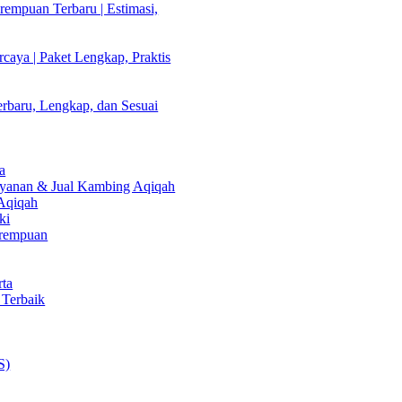
empuan Terbaru | Estimasi,
caya | Paket Lengkap, Praktis
rbaru, Lengkap, dan Sesuai
a
Layanan & Jual Kambing Aqiqah
 Aqiqah
ki
erempuan
rta
 Terbaik
S)