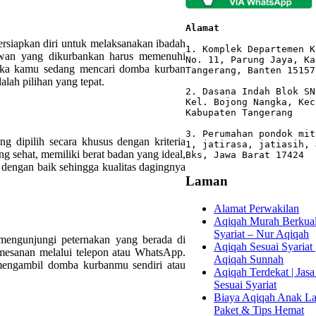
Alamat 
rsiapkan diri untuk melaksanakan ibadah
1. Komplek Departemen K
ewan yang dikurbankan harus memenuhi
No. 11, Parung Jaya, Ka
. Jika kamu sedang mencari domba kurban
Tangerang, Banten 15157

lah pilihan yang tepat.
2. Dasana Indah Blok SN
Kel. Bojong Nangka, Kec
Kabupaten Tangerang

3. Perumahan pondok mit
dipilih secara khusus dengan kriteria
1, jatirasa, jatiasih, 
g sehat, memiliki berat badan yang ideal,
Bks, Jawa Barat 17424
a dengan baik sehingga kualitas dagingnya
Laman
Alamat Perwakilan
Aqiqah Murah Berkuali
Syariat – Nur Aqiqah
engunjungi peternakan yang berada di
Aqiqah Sesuai Syariat 
mesanan melalui telepon atau WhatsApp.
Aqiqah Sunnah
mengambil domba kurbanmu sendiri atau
Aqiqah Terdekat | Jasa
Sesuai Syariat
Biaya Aqiqah Anak Lak
Paket & Tips Hemat