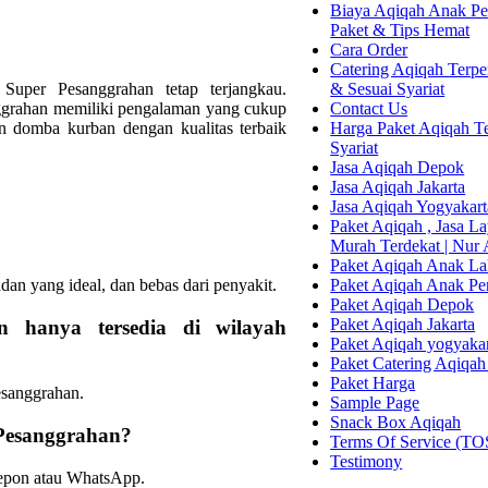
Biaya Aqiqah Anak Per
Paket & Tips Hemat
Cara Order
Catering Aqiqah Terper
& Sesuai Syariat
uper Pesanggrahan tetap terjangkau.
Contact Us
ggrahan memiliki pengalaman yang cukup
Harga Paket Aqiqah Te
 domba kurban dengan kualitas terbaik
Syariat
Jasa Aqiqah Depok
Jasa Aqiqah Jakarta
Jasa Aqiqah Yogyakart
Paket Aqiqah , Jasa 
Murah Terdekat | Nur
Paket Aqiqah Anak La
Paket Aqiqah Anak P
an yang ideal, dan bebas dari penyakit.
Paket Aqiqah Depok
Paket Aqiqah Jakarta
 hanya tersedia di wilayah
Paket Aqiqah yogyaka
Paket Catering Aqiqah
Paket Harga
esanggrahan.
Sample Page
Snack Box Aqiqah
Pesanggrahan?
Terms Of Service (TO
Testimony
epon atau WhatsApp.