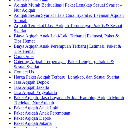
Aqiqah Murah Berkualitas | Paket Lengkap Sesuai Syariat –
Nur Aqiqah
Aqiqah Sesuai Syariat | Tata Cara, Syarat & Layanan Aqiqah
Sunnah
Aqiqah Terdekat | Jasa Aqiqah Terpercaya, Praktis & Sesuai
Syariat
Biaya Aqiqah Anak Laki-Laki Terbaru | Estimasi, Paket &
Tips Hemat
Biaya Aqiqah Anak Perempuan Terbaru | Estimasi, Paket &
Tips Hemat
Cara Order
Catering Aqiqah Terpercaya | Paket Lengkap, Praktis &
Sesuai Syariat
Contact Us
Harga Paket Aqiqah Terbaru, Lengkap, dan Sesuai Syariat
Jasa Aqiqah Depok
Jasa Aqiqah Jakarta
Jasa Aqiqah Yogyakarta
Paket Aqiqah , Jasa Layanan & Jual Kambing Aqiqah Murah
Terdekat | Nur Aqiqah
Paket Aqiqah Anak Laki
Paket Aqiqah Anak Perempuan
Paket Aqiqah Depok
Paket Aqiqah Jakarta