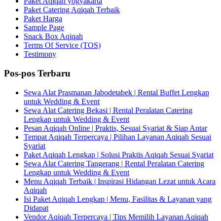
Paket Aqiqah yogyakarta
Paket Catering Aqiqah Terbaik
Paket Harga
Sample Page
Snack Box Aqiqah
Terms Of Service (TOS)
Testimony
Pos-pos Terbaru
Sewa Alat Prasmanan Jabodetabek | Rental Buffet Lengkap
untuk Wedding & Event
Sewa Alat Catering Bekasi | Rental Peralatan Catering
Lengkap untuk Wedding & Event
Pesan Aqiqah Online | Praktis, Sesuai Syariat & Siap Antar
Tempat Aqiqah Terpercaya | Pilihan Layanan Aqiqah Sesuai
Syariat
Paket Aqiqah Lengkap | Solusi Praktis Aqiqah Sesuai Syariat
Sewa Alat Catering Tangerang | Rental Peralatan Catering
Lengkap untuk Wedding & Event
Menu Aqiqah Terbaik | Inspirasi Hidangan Lezat untuk Acara
Aqiqah
Isi Paket Aqiqah Lengkap | Menu, Fasilitas & Layanan yang
Didapat
Vendor Aqiqah Terpercaya | Tips Memilih Layanan Aqiqah