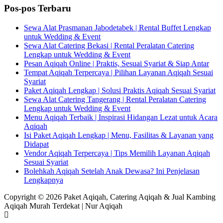
Pos-pos Terbaru
Sewa Alat Prasmanan Jabodetabek | Rental Buffet Lengkap
untuk Wedding & Event
Sewa Alat Catering Bekasi | Rental Peralatan Catering
Lengkap untuk Wedding & Event
Pesan Aqiqah Online | Praktis, Sesuai Syariat & Siap Antar
Tempat Aqiqah Terpercaya | Pilihan Layanan Aqiqah Sesuai
Syariat
Paket Aqiqah Lengkap | Solusi Praktis Aqiqah Sesuai Syariat
Sewa Alat Catering Tangerang | Rental Peralatan Catering
Lengkap untuk Wedding & Event
Menu Aqiqah Terbaik | Inspirasi Hidangan Lezat untuk Acara
Aqiqah
Isi Paket Aqiqah Lengkap | Menu, Fasilitas & Layanan yang
Didapat
Vendor Aqiqah Terpercaya | Tips Memilih Layanan Aqiqah
Sesuai Syariat
Bolehkah Aqiqah Setelah Anak Dewasa? Ini Penjelasan
Lengkapnya
Copyright © 2026 Paket Aqiqah, Catering Aqiqah & Jual Kambing
Aqiqah Murah Terdekat | Nur Aqiqah