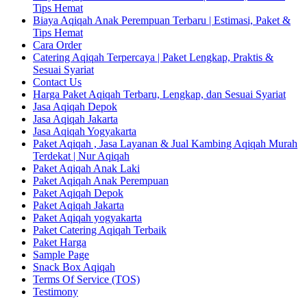
Tips Hemat
Biaya Aqiqah Anak Perempuan Terbaru | Estimasi, Paket &
Tips Hemat
Cara Order
Catering Aqiqah Terpercaya | Paket Lengkap, Praktis &
Sesuai Syariat
Contact Us
Harga Paket Aqiqah Terbaru, Lengkap, dan Sesuai Syariat
Jasa Aqiqah Depok
Jasa Aqiqah Jakarta
Jasa Aqiqah Yogyakarta
Paket Aqiqah , Jasa Layanan & Jual Kambing Aqiqah Murah
Terdekat | Nur Aqiqah
Paket Aqiqah Anak Laki
Paket Aqiqah Anak Perempuan
Paket Aqiqah Depok
Paket Aqiqah Jakarta
Paket Aqiqah yogyakarta
Paket Catering Aqiqah Terbaik
Paket Harga
Sample Page
Snack Box Aqiqah
Terms Of Service (TOS)
Testimony