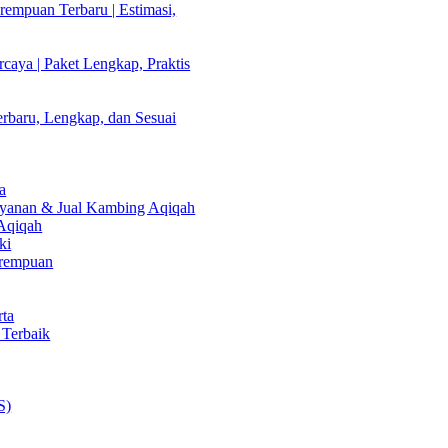
empuan Terbaru | Estimasi,
caya | Paket Lengkap, Praktis
rbaru, Lengkap, dan Sesuai
a
Layanan & Jual Kambing Aqiqah
 Aqiqah
ki
erempuan
rta
 Terbaik
S)