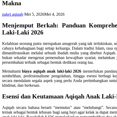
Makna
paket aqiqah
·
Mei 5, 2026
Mei 4, 2026
Menjemput Berkah: Panduan Komprehen
Laki-Laki 2026
Kelahiran seorang putra merupakan anugerah yang tak terlukiskan,
cahaya kebahagiaan bagi setiap keluarga. Dalam tradisi Islam, rasa s
dimanifestasikan melalui sebuah ibadah mulia yang disebut Aqiqah
bukan sekadar mengenai pemenuhan kewajiban syariat, melainkan 
persembahan terbaik sebagai bentuk dedikasi orang tua.
Memahami
biaya aqiqah anak laki-laki 2026
memerlukan pandang
sembelihan, profesionalisme pengolahan, hingga esensi berbagi k
secara mendalam segala aspek yang perlu Anda pertimbangkan untu
khidmat, dan berkesan.
Esensi dan Keutamaan Aqiqah Anak Laki-
Aqiqah secara bahasa berarti “memutus” atau “melubangi”. Secara
ternak sebagai bentuk tebusan bagi sang bayi agar kelak ia dapat me
anak laki-laki, Rasulullah SAW meneladankan penyembelihan dua ek