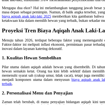
Mengapa dua ekor? Hal ini melambangkan tanggung jawab besar ya
masa depan sebagai pemimpin. Namun, di balik angka tersebut, yang
biaya aqiqah anak laki-laki 2025
memberikan kita gambaran bahwa nil
ketakwaan kita dalam memilih hewan yang terbaik, bukan sekadar m
Proyeksi Tren Biaya Aqiqah Anak Laki-La
Menuju tahun 2026, terdapat beberapa faktor yang memengaruhi 
Faktor-faktor ini meliputi inflasi ekonomi, permintaan pasar terhada
inovasi dalam layanan katering dekoratif.
1. Kualitas Hewan Sembelihan
Pilar utama dalam aqiqah adalah hewan yang disembelih. Di tahun
hewan semakin ketat. Orang tua kini lebih selektif dalam memil
memenuhi syarat sah (cukup umur, tidak cacat), tetapi juga memiliki
menjadi komponen utama dalam menyusun
biaya aqiqah anak la
terbaik
.
2. Personalisasi Menu dan Penyajian
Zaman telah berubah, di mana penyajian hidangan aqiqah kini tampi