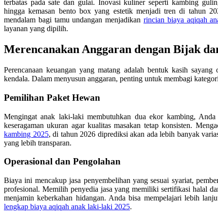
terbatas pada sate dan gulai. Inovasi kuliner seperti kambing guli
hingga kemasan bento box yang estetik menjadi tren di tahun 2
mendalam bagi tamu undangan menjadikan
rincian biaya aqiqah ana
layanan yang dipilih.
Merencanakan Anggaran dengan Bijak da
Perencanaan keuangan yang matang adalah bentuk kasih sayang or
kendala. Dalam menyusun anggaran, penting untuk membagi kategori
Pemilihan Paket Hewan
Mengingat anak laki-laki membutuhkan dua ekor kambing, Anda
keseragaman ukuran agar kualitas masakan tetap konsisten. Meng
kambing 2025
, di tahun 2026 diprediksi akan ada lebih banyak vari
yang lebih transparan.
Operasional dan Pengolahan
Biaya ini mencakup jasa penyembelihan yang sesuai syariat, pembe
profesional. Memilih penyedia jasa yang memiliki sertifikasi halal d
menjamin keberkahan hidangan. Anda bisa mempelajari lebih lan
lengkap biaya aqiqah anak laki-laki 2025
.