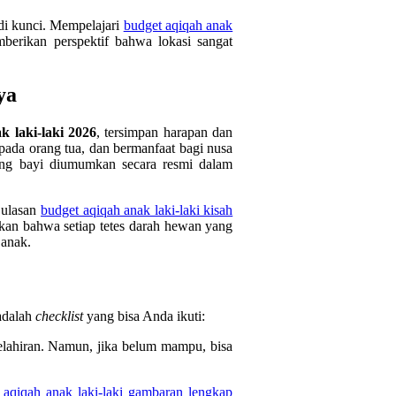
adi kunci. Mempelajari
budget aqiqah anak
erikan perspektif bahwa lokasi sangat
ya
k laki-laki 2026
, tersimpan harapan dan
pada orang tua, dan bermanfaat bagi nusa
ang bayi diumumkan secara resmi dalam
m ulasan
budget aqiqah anak laki-laki kisah
askan bahwa setiap tetes darah hewan yang
 anak.
 adalah
checklist
yang bisa Anda ikuti:
elahiran. Namun, jika belum mampu, bisa
 aqiqah anak laki-laki gambaran lengkap