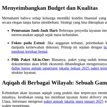
Menyeimbangkan Budget dan Kualitas
Memahami bahwa setiap keluarga memiliki kondisi finansial yang 
secara elegan tanpa harus membebani. Strategi yang bisa diterapkan a
Pemesanan Jauh-Jauh Hari:
Beberapa penyedia layanan men
merencanakan aqiqah sejak masa kehamilan.
Fokus pada Esensi:
Jika anggaran terbatas, prioritaskan 
daripada kemewahan dekorasi. Prinsip ini sejalan dengan
bu
panduan lengkap hemat
.
Pilih Paket All-in-One:
Biasanya, paket yang sudah termasu
dokumentasi akan lebih ekonomis dibandingkan mengurusnya 
daftar harga aqiqah tangerang jakarta bekasi 2025 paket ter
struktur layanan.
Aqiqah di Berbagai Wilayah: Sebuah Ga
Kebutuhan akan layanan aqiqah yang praktis dan terpercaya mening
misalnya, kesibukan orang tua membuat layanan
home delivery
men
Utara, informasi mengenai
paket aqiqah jakarta utara januari 2025
me
waktu pengiriman.