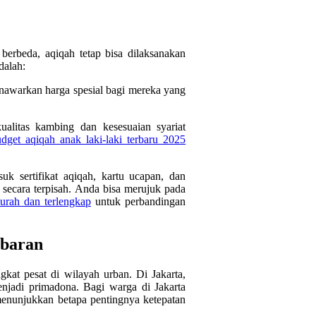
berbeda, aqiqah tetap bisa dilaksanakan
dalah:
awarkan harga spesial bagi mereka yang
kualitas kambing dan kesesuaian syariat
dget aqiqah anak laki-laki terbaru 2025
k sertifikat aqiqah, kartu ucapan, dan
secara terpisah. Anda bisa merujuk pada
murah dan terlengkap
untuk perbandingan
mbaran
kat pesat di wilayah urban. Di Jakarta,
jadi primadona. Bagi warga di Jakarta
nunjukkan betapa pentingnya ketepatan