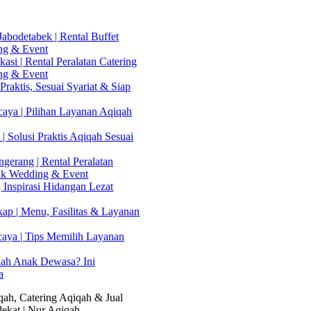
abodetabek | Rental Buffet
ng & Event
asi | Rental Peralatan Catering
ng & Event
Praktis, Sesuai Syariat & Siap
aya | Pilihan Layanan Aqiqah
| Solusi Praktis Aqiqah Sesuai
gerang | Rental Peralatan
uk Wedding & Event
 Inspirasi Hidangan Lezat
kap | Menu, Fasilitas & Layanan
caya | Tips Memilih Layanan
lah Anak Dewasa? Ini
a
ah, Catering Aqiqah & Jual
ekat | Nur Aqiqah