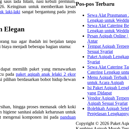
ng saus lada hitam, nasi kebuli premium,
Pos-pos Terbaru
026. Keinginan untuk memberikan kesan
k laki-laki
sangat bergantung pada jenis
Sewa Alat Prasmanan J
Lengkap untuk Weddi
Sewa Alat Catering Bek
n Elegan
Lengkap untuk Weddi
Pesan Aqiqah Online | 
Antar
ang tua agar ibadah ini berjalan tanpa
Tempat Aqiqah Terperc
 biaya menjadi beberapa bagian utama:
Sesuai Syariat
Paket Aqiqah Lengkap 
Syariat
Sewa Alat Catering Tan
 dapat memilih paket yang menawarkan
Catering Lengkap unt
acu pada
paket aqiqah anak lelaki 2 ekor
Menu Aqiqah Terbaik |
asi pilihan berdasarkan bobot hidup hewan
untuk Acara Aqiqah
Isi Paket Aqiqah Leng
yang Didapat
Vendor Aqiqah Terper
Aqiqah Sesuai Syariat
rsihan, hingga proses memasak oleh koki
Bolehkah Aqiqah Sete
an higiene sanitasi adalah keharusan untuk
Penjelasan Lengkapny
jut mengenai komponen ini pada
panduan
Copyright © 2026 Paket Aqiq
Kambing Aqiqah Murah Terd