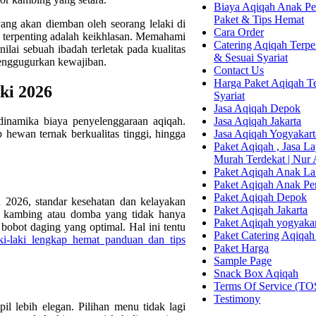
Biaya Aqiqah Anak Per
Paket & Tips Hemat
ng akan diemban oleh seorang lelaki di
Cara Order
 terpenting adalah keikhlasan. Memahami
Catering Aqiqah Terper
ai sebuah ibadah terletak pada kualitas
& Sesuai Syariat
enggugurkan kewajiban.
Contact Us
Harga Paket Aqiqah Te
ki 2026
Syariat
Jasa Aqiqah Depok
Jasa Aqiqah Jakarta
dinamika biaya penyelenggaraan aqiqah.
Jasa Aqiqah Yogyakart
p hewan ternak berkualitas tinggi, hingga
Paket Aqiqah , Jasa 
Murah Terdekat | Nur
Paket Aqiqah Anak La
Paket Aqiqah Anak P
Paket Aqiqah Depok
 2026, standar kesehatan dan kelayakan
Paket Aqiqah Jakarta
ih kambing atau domba yang tidak hanya
Paket Aqiqah yogyaka
 bobot daging yang optimal. Hal ini tentu
Paket Catering Aqiqah
ki-laki lengkap hemat panduan dan tips
Paket Harga
Sample Page
Snack Box Aqiqah
Terms Of Service (TO
Testimony
l lebih elegan. Pilihan menu tidak lagi