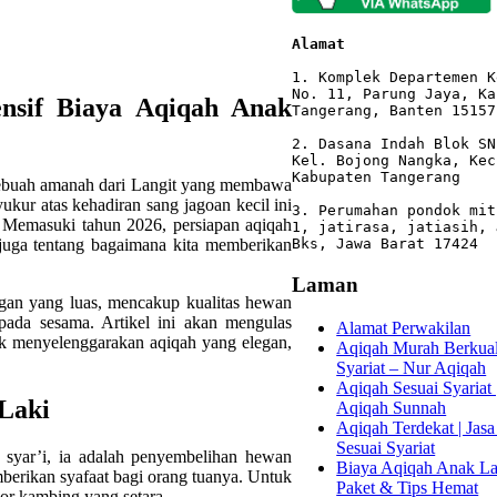
Alamat 
1. Komplek Departemen K
No. 11, Parung Jaya, Ka
sif Biaya Aqiqah Anak
Tangerang, Banten 15157

2. Dasana Indah Blok SN
Kel. Bojong Nangka, Kec
Kabupaten Tangerang

 sebuah amanah dari Langit yang membawa
yukur atas kehadiran sang jagoan kecil ini
3. Perumahan pondok mit
. Memasuki tahun 2026, persiapan aqiqah
1, jatirasa, jatiasih, 
juga tentang bagaimana kita memberikan
Bks, Jawa Barat 17424
Laman
an yang luas, mencakup kualitas hewan
epada sesama. Artikel ini akan mengulas
Alamat Perwakilan
k menyelenggarakan aqiqah yang elegan,
Aqiqah Murah Berkuali
Syariat – Nur Aqiqah
Aqiqah Sesuai Syariat 
Laki
Aqiqah Sunnah
Aqiqah Terdekat | Jasa
Sesuai Syariat
 syar’i, ia adalah penyembelihan hewan
Biaya Aqiqah Anak Lak
mberikan syafaat bagi orang tuanya. Untuk
Paket & Tips Hemat
or kambing yang setara.