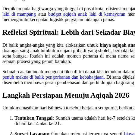
Demikian pula bagi warga yang tinggal di pusat kota, efisiensi menj
laki di mampang
atau
budget aqiqah anak laki di kemayoran
memb
memengaruhi kecepatan logistik penyajian hidangan panas.
Refleksi Spiritual: Lebih dari Sekadar Bia
Di balik angka-angka yang kita alokasikan untuk
biaya aqiqah ana
doa agar sang anak tumbuh menjadi pribadi yang sholeh, berbakti ke
serta bangsa. Ibadah ini adalah momen pertama di mana nama s
sebuah prosesi yang penuh barakah.
Sebuah catatan indah mengenai filosofi ini dapat kita temukan dala
penuh makna di balik pengorbanan dan kebahagiaan
. Di sana dijel
disembelih membawa pesan pembebasan dan perlindungan bagi sang
Langkah Persiapan Menuju Aqiqah 2026
Untuk memastikan hari istimewa tersebut berjalan sempurna, berikut
Tentukan Tanggal:
Sunnah utama adalah hari ke-7 setelah k
di hari ke-14 atau ke-21.
Survei Layanan:
Gunakan referensi terpercaya seperti
biaya