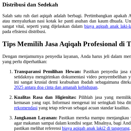
Distribusi dan Sedekah
Salah satu ruh dari aqiqah adalah berbagi. Pertimbangkan apaka
atau menyalurkan nasi kotak ke panti asuhan dan kaum dhuafa. Unt
sangat vital, seperti yang dijelaskan dalam
biaya aqiqah anak laki-l
pada efisiensi distribusi.
Tips Memilih Jasa Aqiqah Profesional di 
Dengan menjamurnya penyedia layanan, Anda harus jeli dalam memili
yang perlu diperhatikan:
Transparansi Pemilihan Hewan:
Pastikan penyedia jasa 
setidaknya mengirimkan dokumentasi video penyembelihan 
ini sangat krusial demi keabsahan ibadah sebagaimana dit
2025 antara doa cinta dan amanah kehidupan
.
Kualitas Rasa dan Higienitas:
Pilihlah jasa yang memili
kemasan yang rapi. Informasi mengenai ini seringkali bisa 
rekomendasi
yang tetap relevan sebagai acuan standar kualitas.
Jangkauan Layanan:
Pastikan mereka mampu menjangkau w
agar makanan sampai dalam kondisi segar. Misalnya, bagi And
pastikan melihat referensi
biaya aqiqah anak laki2 di tangerang
.