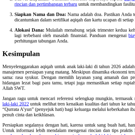
rincian dan pertimbangan terbaru
untuk membandingkan fasilita
Siapkan Nama dan Doa:
Nama adalah doa. Pastikan Anda t
dicantumkan dalam sertifikat aqiqah dan kartu ucapan di setiap
Alokasi Dana:
Mulailah menabung sejak trimester kedua keha
lagi terbebani oleh masalah finansial. Panduan mengenai
bia
perhitungan tabungan Anda.
Kesimpulan
Menyelenggarakan aqiqah untuk anak laki-laki di tahun 2026 adalah
manajemen persiapan yang matang. Meskipun dinamika ekonomi terus 
sama: rasa syukur. Dengan memilih layanan yang amanah dan pro
hidangan lezat bagi para tamu, tetapi juga memastikan setiap rupiah
Allah SWT.
Jangan ragu untuk mencari referensi selengkap mungkin, termasuk
laki-laki 2022
untuk melihat tren kenaikan kualitas dari tahun ke ta
“Qurrata A’yun” (penyejuk hati) bagi keluarga melalui keberkahan i
penuh cinta dan keikhlasan.
Persiapkan segalanya dengan hati, karena untuk sang buah hati, han
Untuk informasi lebih mendalam mengenai rincian dan tips praktis 