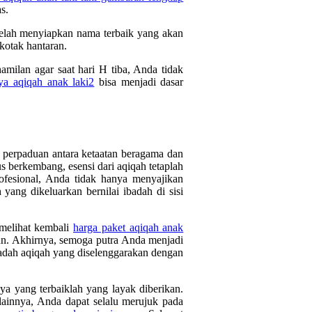
s.
elah menyiapkan nama terbaik yang akan
 kotak hantaran.
milan agar saat hari H tiba, Anda tidak
ya aqiqah anak laki2
bisa menjadi dasar
 perpaduan antara ketaatan beragama dan
berkembang, esensi dari aqiqah tetaplah
fesional, Anda tidak hanya menyajikan
 yang dikeluarkan bernilai ibadah di sisi
 melihat kembali
harga paket aqiqah anak
hun. Akhirnya, semoga putra Anda menjadi
badah aqiqah yang diselenggarakan dengan
ya yang terbaiklah yang layak diberikan.
lainnya, Anda dapat selalu merujuk pada