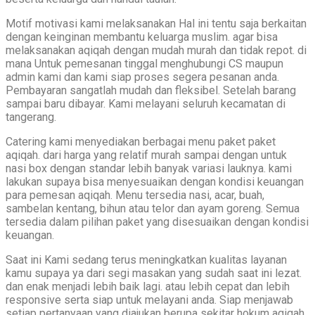
Motif motivasi kami melaksanakan Hal ini tentu saja berkaitan
dengan keinginan membantu keluarga muslim. agar bisa
melaksanakan aqiqah dengan mudah murah dan tidak repot. di
mana Untuk pemesanan tinggal menghubungi CS maupun
admin kami dan kami siap proses segera pesanan anda.
Pembayaran sangatlah mudah dan fleksibel. Setelah barang
sampai baru dibayar. Kami melayani seluruh kecamatan di
tangerang.
Catering kami menyediakan berbagai menu paket paket
aqiqah. dari harga yang relatif murah sampai dengan untuk
nasi box dengan standar lebih banyak variasi lauknya. kami
lakukan supaya bisa menyesuaikan dengan kondisi keuangan
para pemesan aqiqah. Menu tersedia nasi, acar, buah,
sambelan kentang, bihun atau telor dan ayam goreng. Semua
tersedia dalam pilihan paket yang disesuaikan dengan kondisi
keuangan.
Saat ini Kami sedang terus meningkatkan kualitas layanan
kamu supaya ya dari segi masakan yang sudah saat ini lezat.
dan enak menjadi lebih baik lagi. atau lebih cepat dan lebih
responsive serta siap untuk melayani anda. Siap menjawab
setiap pertanyaan yang diajukan berupa sekitar hokum aqiqah