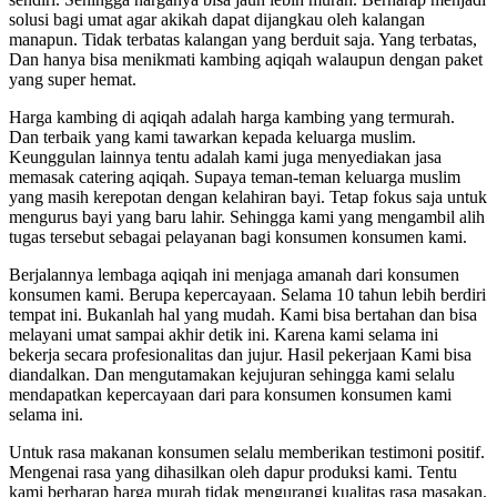
solusi bagi umat agar akikah dapat dijangkau oleh kalangan
manapun. Tidak terbatas kalangan yang berduit saja. Yang terbatas,
Dan hanya bisa menikmati kambing aqiqah walaupun dengan paket
yang super hemat.
Harga kambing di aqiqah adalah harga kambing yang termurah.
Dan terbaik yang kami tawarkan kepada keluarga muslim.
Keunggulan lainnya tentu adalah kami juga menyediakan jasa
memasak catering aqiqah. Supaya teman-teman keluarga muslim
yang masih kerepotan dengan kelahiran bayi. Tetap fokus saja untuk
mengurus bayi yang baru lahir. Sehingga kami yang mengambil alih
tugas tersebut sebagai pelayanan bagi konsumen konsumen kami.
Berjalannya lembaga aqiqah ini menjaga amanah dari konsumen
konsumen kami. Berupa kepercayaan. Selama 10 tahun lebih berdiri
tempat ini. Bukanlah hal yang mudah. Kami bisa bertahan dan bisa
melayani umat sampai akhir detik ini. Karena kami selama ini
bekerja secara profesionalitas dan jujur. Hasil pekerjaan Kami bisa
diandalkan. Dan mengutamakan kejujuran sehingga kami selalu
mendapatkan kepercayaan dari para konsumen konsumen kami
selama ini.
Untuk rasa makanan konsumen selalu memberikan testimoni positif.
Mengenai rasa yang dihasilkan oleh dapur produksi kami. Tentu
kami berharap harga murah tidak mengurangi kualitas rasa masakan.