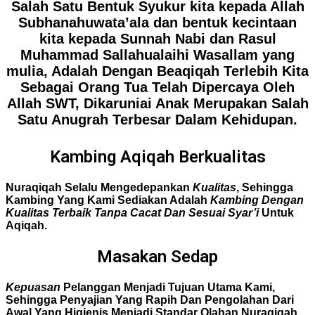
Salah Satu Bentuk Syukur kita kepada Allah
Subhanahuwata’ala dan bentuk kecintaan
kita kepada Sunnah Nabi dan Rasul
Muhammad Sallahualaihi Wasallam yang
mulia, Adalah Dengan Beaqiqah Terlebih Kita
Sebagai Orang Tua Telah Dipercaya Oleh
Allah SWT, Dikaruniai Anak Merupakan Salah
Satu Anugrah Terbesar Dalam Kehidupan.
Kambing Aqiqah Berkualitas
Nuraqiqah Selalu Mengedepankan
Kualitas
, Sehingga
Kambing Yang Kami Sediakan Adalah
Kambing Dengan
Kualitas Terbaik Tanpa Cacat Dan Sesuai Syar’i
Untuk
Aqiqah.
Masakan Sedap
Kepuasan
Pelanggan Menjadi Tujuan Utama Kami,
Sehingga Penyajian Yang
Rapih
Dan Pengolahan Dari
Awal Yang
Higienis
Menjadi Standar Olahan Nuraqiqah