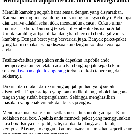
Mendapatkan aqiqah terbaik untuk keluarga anda
Memilih kambing aqiqah harus sesuai dengan yang disyaratkan.
Karena memang mengandung harus mengikuti syariatnya. Beberapa
diantaranya adalah sehat tidak mengandung cacat. Cukup umur
minimal 1 tahun. Kambing tersebut disembelih atas nama Allah.
Untuk kambing aqiqah di kandang kami tersedia berbagai variasi
kambing. Dengan berat yang bervariasi juga. Banyak paket-paket
yang kami sediakan yang disesuaikan dengan kondisi keuangan
anda.
Fasilitas-fasilitas yang akan anda dapatkan. Apabila anda
mempercayakan perhelatan acara kambing aqiqah kepada kami
sebagai
layanan aqiqah tangerang
terbaik di kota tangerang dan
sekitarnya.
Diramu dan diolah dari kambing aqiqah pilihan yang sudah
disembelih. Dapur aqiqah yang kami miliki ditangani oleh tangan-
tangan yang sudah berpengalaman. Sehingga menghasilkan
masakan yang enak empuk dan bebas prengus.
Menu makanan yang kami sediakan selain kambing aqiqah. Kami
sediakan nasi box. Apabila anda membeli paket yang menggunakan
nasi box. Isinya nasi putih, sate, sambal kentang, acar, buah,
kerupuk. Biasanya menggunakan menu-menu tambahan seperti telur