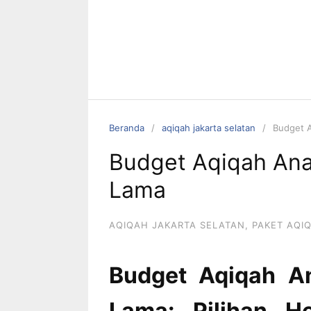
Beranda
aqiqah jakarta selatan
Budget A
Budget Aqiqah Ana
Lama
AQIQAH JAKARTA SELATAN
,
PAKET AQI
Budget Aqiqah An
Lama: Pilihan H