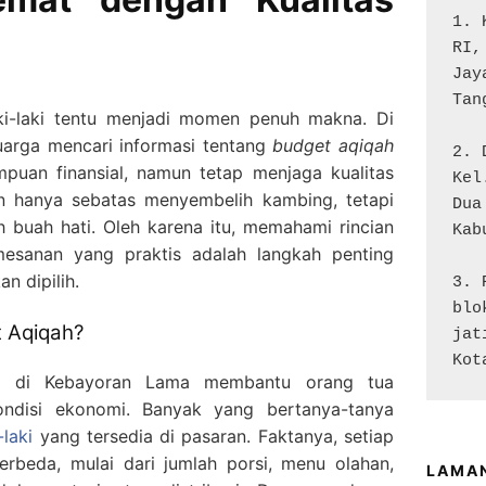
1. 
RI,
Jay
Tan
ki-laki tentu menjadi momen penuh makna. Di
uarga mencari informasi tentang
budget aqiqah
2. 
uan finansial, namun tetap menjaga kualitas
Kel
n hanya sebatas menyembelih kambing, tetapi
Dua

 buah hati. Oleh karena itu, memahami rincian
Kab
emesanan yang praktis adalah langkah penting
n dipilih.
3. 
blo
 Aqiqah?
jat
Kot
ki di Kebayoran Lama membantu orang tua
ndisi ekonomi. Banyak yang bertanya-tanya
laki
yang tersedia di pasaran. Faktanya, setiap
rbeda, mulai dari jumlah porsi, menu olahan,
LAMA