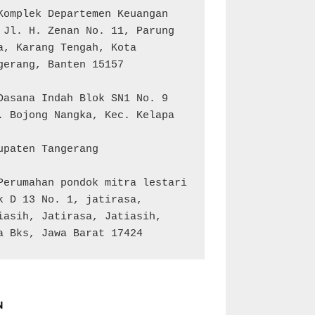
Komplek Departemen Keuangan 
 Jl. H. Zenan No. 11, Parung 
a, Karang Tengah, Kota 
gerang, Banten 15157

Dasana Indah Blok SN1 No. 9

. Bojong Nangka, Kec. Kelapa 
upaten Tangerang

Perumahan pondok mitra lestari 
k D 13 No. 1, jatirasa, 
iasih, Jatirasa, Jatiasih, 
a Bks, Jawa Barat 17424
N