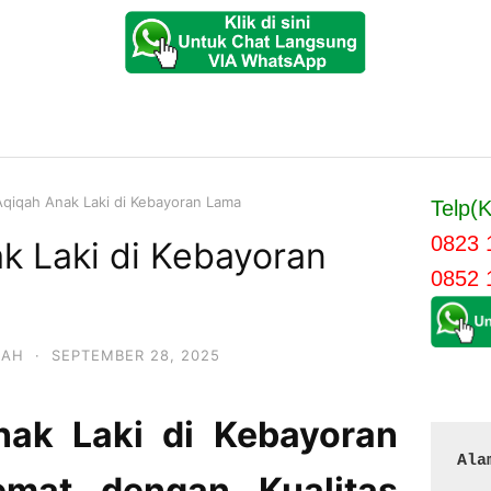
qiqah Anak Laki di Kebayoran Lama
Telp(K
0823 
k Laki di Kebayoran
0852 
QAH
·
SEPTEMBER 28, 2025
ak Laki di Kebayoran
Ala
emat dengan Kualitas