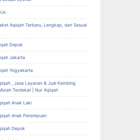
 Us
aket Aqiqah Terbaru, Lengkap, dan Sesuai
iqah Depok
iqah Jakarta
iqah Yogyakarta
qiqah , Jasa Layanan & Jual Kambing
Murah Terdekat | Nur Aqiqah
qiqah Anak Laki
qiqah Anak Perempuan
qiqah Depok