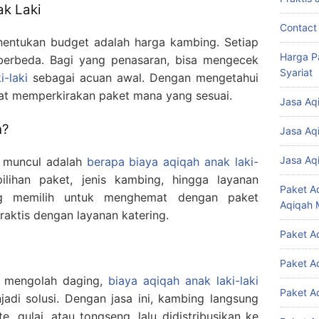
k Laki
Contact
nentukan budget adalah harga kambing. Setiap
Harga P
k berbeda. Bagi yang penasaran, bisa mengecek
Syariat
-laki
sebagai acuan awal. Dengan mengetahui
pat memperkirakan paket mana yang sesuai.
Jasa Aq
h?
Jasa Aq
Jasa Aq
g muncul adalah
berapa biaya aqiqah anak laki-
ilihan paket, jenis kambing, hingga layanan
Paket A
g memilih untuk menghemat dengan paket
Aqiqah 
raktis dengan layanan katering.
Paket A
Paket A
ot mengolah daging,
biaya aqiqah anak laki-laki
Paket A
adi solusi. Dengan jasa ini, kambing langsung
e, gulai, atau tongseng, lalu didistribusikan ke