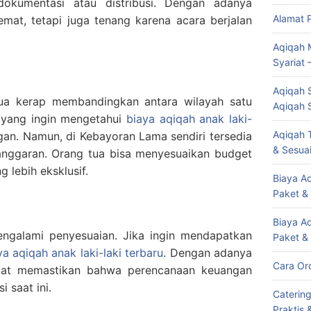
 dokumentasi atau distribusi. Dengan adanya
Alamat 
mat, tetapi juga tenang karena acara berjalan
Aqiqah 
Syariat 
Aqiqah S
 tua kerap membandingkan antara wilayah satu
Aqiqah 
 yang ingin mengetahui
biaya aqiqah anak laki-
Aqiqah T
an. Namun, di Kebayoran Lama sendiri tersedia
& Sesuai
s anggaran. Orang tua bisa menyesuaikan budget
 lebih eksklusif.
Biaya Aq
Paket &
Biaya A
engalami penyesuaian. Jika ingin mendapatkan
Paket &
ya aqiqah anak laki-laki terbaru
. Dengan adanya
Cara Or
apat memastikan bahwa perencanaan keuangan
i saat ini.
Caterin
Praktis 