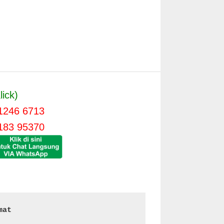
lick)
1246 6713
183 95370
mat 