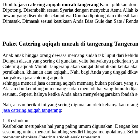
Dipilih.
jasa catering aqiqah murah tangerang
Kami pilihkan domb
Dipotong. Disembelih sesuai Syariat dengan menyebut Asma Allah 
hewan yang disembelih selanjutnya Domba dipotong dan dibersihkan
Dimasak. Dimasak sesuai kesukaan Anda Bisa Gule dan Sate / Rend
Paket Catering aqiqah murah di tangerang Tangera
Anak-anak hingga orang dewasa memang sudah tak luput dari kehidup
Dengan alasan yang sering di gunakan yaitu banyaknya pekerjaan yang 
Catering aqiqah Murah Tangerang akan sangat dibutuhkan ketika aka
pernikahan, khitanan atau aqiqah,. Nah, bagi Anda yang tinggal dik
banyaknya jasa catering aqiqah
sehingga mencari jasa catering aqiqah memang bukan perkara yang sul
Alasan dan keuntungan memang sudah menjadi hal yang lumrah dijadi
sesuatu. Seperti halnya ketika Anda akan menyelenggarakan ibadah a
Nah, alasan berikut ini yang sering digunakan oleh kebanyakan orang
jasa catering aqiqah tangerang
:
1. Kesibukan
Kesibukan merupakan hal yang paling umum digunakan. Dengan kes
seseorang untuk mencari kambing sendiri hingga mengolahnya. Sehingg
menggunakanjasa Catering aqiqah enak tangerang.