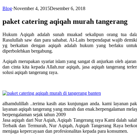
Blog
·
November 4, 2015
Desember 6, 2018
paket catering aqiqah murah tangerang
Hukum Aqiqah adalah sunah muakad sekalipun orang tua dalam
Rasulullah saw dan para sahabat. Al-Laits berpendapat wajib dem
yg berkaitan dengan aqiqah adalah hukum yang berlaku untuk
diperbolehkan bergabung.
Aqiqah merupakan syariat islam yang sangat di anjurkan oleh ajara
dan cinta kita kepada Allah.nur aqiqah, jasa aqiqah tangerang terl
solusi aqiqah tangerang raya.
alhamdulillah ..terima kasih atas kunjungan anda. kami layanan pa
layanan aqiqah tangerang yang murah dan enak.berpengalaman melay
berpengalaman sejak tahun 2009
Jasa aqiqah dari Nur Aqiah, Aqiqah Tangerang raya Kami dalah sala
Terbaik dan Termurah, Nur Aqiqah, Aqiqah Tangerang Raya berkomi
menjaga kepercayaan dan profesionalitas kepada para konsumen.