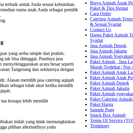
Biaya Aqiqah Anak Per
a terbaik untuk Anda sesuai kebutuhan.
Paket & Tips Hemat
kemudian nama anak Anda sebagai pemilik
Cara Order
.
Catering Aqiqah Terper
ang.
& Sesuai Syariat
Contact Us
Harga Paket Aqiqah Te
Syariat
ng
Jasa Aqiqah Depok
Jasa Aqiqah Jakarta
an yang serba simple dan praktis.
Jasa Aqiqah Yogyakart
tak bisa ditinggal. Pastinya jasa
Paket Aqiqah , Jasa 
n menyelenggarakan acara besar seperti
Murah Terdekat | Nur
awasan Tangerang dan sekitarnya dengan
Paket Aqiqah Anak La
Paket Aqiqah Anak P
it. Alasan memilih jasa catering aqiqah
Paket Aqiqah Depok
kan sebagai tolak ukur ketika memilih
Paket Aqiqah Jakarta
qiqah.
Paket Aqiqah yogyaka
Paket Catering Aqiqah
 tua kenapa lebih memilih
Paket Harga
Sample Page
Snack Box Aqiqah
Terms Of Service (TO
ibukan inilah yang tidak memungkinkan
Testimony
a pilihan alternatifnya yaitu