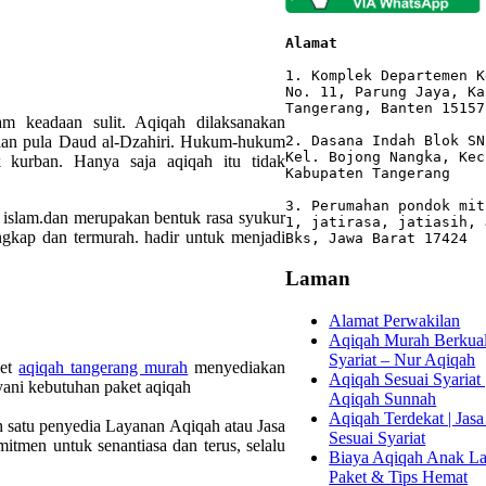
Alamat 
1. Komplek Departemen K
No. 11, Parung Jaya, Ka
Tangerang, Banten 15157

 keadaan sulit. Aqiqah dilaksanakan
ikian pula Daud al-Dzahiri. Hukum-hukum
2. Dasana Indah Blok SN
Kel. Bojong Nangka, Kec
 kurban. Hanya saja aqiqah itu tidak
Kabupaten Tangerang

3. Perumahan pondok mit
n islam.dan merupakan bentuk rasa syukur
1, jatirasa, jatiasih, 
engkap dan termurah. hadir untuk menjadi
Bks, Jawa Barat 17424
Laman
Alamat Perwakilan
Aqiqah Murah Berkuali
Syariat – Nur Aqiqah
ket
aqiqah tangerang murah
menyediakan
Aqiqah Sesuai Syariat 
ani kebutuhan paket aqiqah
Aqiqah Sunnah
Aqiqah Terdekat | Jasa
h satu penyedia Layanan Aqiqah atau Jasa
Sesuai Syariat
tmen untuk senantiasa dan terus, selalu
Biaya Aqiqah Anak Lak
Paket & Tips Hemat