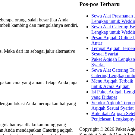
Pos-pos Terbaru
Sewa Alat Prasmanan J
berapa orang. salah besar jika Anda
Lengkap untuk Weddi
embeli kambing dan mengolahnya sendiri,
Sewa Alat Catering Bek
Lengkap untuk Weddi
Pesan Aqiqah Online | 
Antar
Tempat Aqiqah Terperc
Maka dari itu sebagai jalur alternative
Sesuai Syariat
Paket Aqiqah Lengkap 
Syariat
Sewa Alat Catering Tan
Catering Lengkap unt
Menu Aqiqah Terbaik |
upakan cara yang aman. Tetapi Anda juga
untuk Acara Aqiqah
Isi Paket Aqiqah Leng
yang Didapat
Vendor Aqiqah Terper
 dengan lokasi Anda merupakan hal yang
Aqiqah Sesuai Syariat
Bolehkah Aqiqah Sete
Penjelasan Lengkapny
engolahannya dilakukan orang yang
Copyright © 2026 Paket Aqiq
kan Anda mendapatkan Catering aqiqah
Kambing Aqiqah Murah Terd