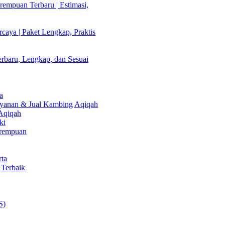
empuan Terbaru | Estimasi,
caya | Paket Lengkap, Praktis
rbaru, Lengkap, dan Sesuai
a
Layanan & Jual Kambing Aqiqah
 Aqiqah
ki
erempuan
rta
 Terbaik
S)