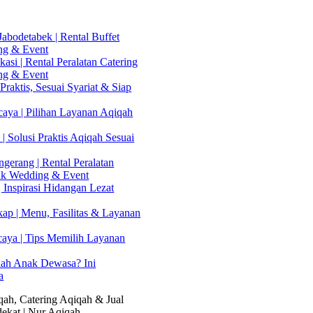
abodetabek | Rental Buffet
ng & Event
asi | Rental Peralatan Catering
ng & Event
Praktis, Sesuai Syariat & Siap
aya | Pilihan Layanan Aqiqah
| Solusi Praktis Aqiqah Sesuai
gerang | Rental Peralatan
uk Wedding & Event
 Inspirasi Hidangan Lezat
kap | Menu, Fasilitas & Layanan
caya | Tips Memilih Layanan
lah Anak Dewasa? Ini
a
ah, Catering Aqiqah & Jual
ekat | Nur Aqiqah