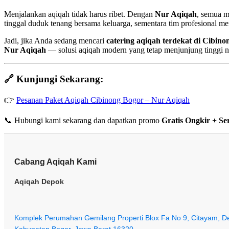
Menjalankan aqiqah tidak harus ribet. Dengan
Nur Aqiqah
, semua m
tinggal duduk tenang bersama keluarga, sementara tim profesional m
Jadi, jika Anda sedang mencari
catering aqiqah terdekat di Cibin
Nur Aqiqah
— solusi aqiqah modern yang tetap menjunjung tinggi nila
🔗 Kunjungi Sekarang:
👉
Pesanan Paket Aqiqah Cibinong Bogor – Nur Aqiqah
📞 Hubungi kami sekarang dan dapatkan promo
Gratis Ongkir + Ser
Cabang Aqiqah Kami
Aqiqah Depok
Komplek Perumahan Gemilang Properti Blox Fa No 9, Citayam, De
Kabupaten Bogor, Jawa Barat 16320