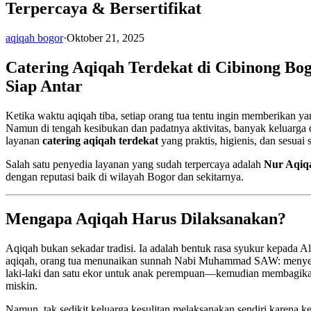
Terpercaya & Bersertifikat
aqiqah bogor
·
Oktober 21, 2025
Catering Aqiqah Terdekat di Cibinong Bog
Siap Antar
Ketika waktu aqiqah tiba, setiap orang tua tentu ingin memberikan ya
Namun di tengah kesibukan dan padatnya aktivitas, banyak keluarga 
layanan
catering aqiqah terdekat
yang praktis, higienis, dan sesuai s
Salah satu penyedia layanan yang sudah terpercaya adalah
Nur Aqiq
dengan reputasi baik di wilayah Bogor dan sekitarnya.
Mengapa Aqiqah Harus Dilaksanakan?
Aqiqah bukan sekadar tradisi. Ia adalah bentuk rasa syukur kepada A
aqiqah, orang tua menunaikan sunnah Nabi Muhammad SAW: menye
laki-laki dan satu ekor untuk anak perempuan—kemudian membagikann
miskin.
Namun, tak sedikit keluarga kesulitan melaksanakan sendiri karena ket