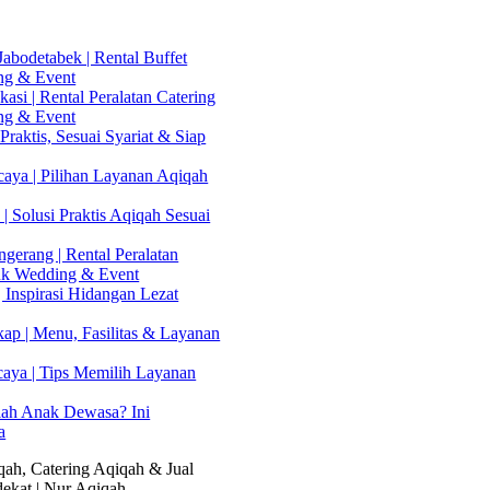
abodetabek | Rental Buffet
ng & Event
asi | Rental Peralatan Catering
ng & Event
Praktis, Sesuai Syariat & Siap
aya | Pilihan Layanan Aqiqah
| Solusi Praktis Aqiqah Sesuai
gerang | Rental Peralatan
uk Wedding & Event
 Inspirasi Hidangan Lezat
kap | Menu, Fasilitas & Layanan
caya | Tips Memilih Layanan
lah Anak Dewasa? Ini
a
ah, Catering Aqiqah & Jual
ekat | Nur Aqiqah