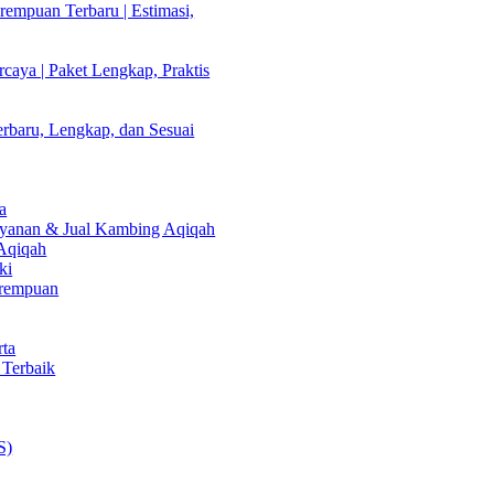
empuan Terbaru | Estimasi,
caya | Paket Lengkap, Praktis
rbaru, Lengkap, dan Sesuai
a
Layanan & Jual Kambing Aqiqah
 Aqiqah
ki
erempuan
rta
 Terbaik
S)