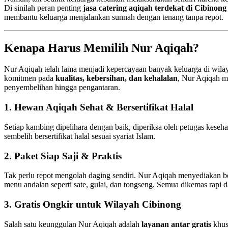
Di sinilah peran penting
jasa catering aqiqah terdekat di Cibinon
membantu keluarga menjalankan sunnah dengan tenang tanpa repot.
Kenapa Harus Memilih Nur Aqiqah?
Nur Aqiqah telah lama menjadi kepercayaan banyak keluarga di wila
komitmen pada
kualitas, kebersihan, dan kehalalan
, Nur Aqiqah m
penyembelihan hingga pengantaran.
1.
Hewan Aqiqah Sehat & Bersertifikat Halal
Setiap kambing dipelihara dengan baik, diperiksa oleh petugas keseh
sembelih bersertifikat halal sesuai syariat Islam.
2.
Paket Siap Saji & Praktis
Tak perlu repot mengolah daging sendiri. Nur Aqiqah menyediakan 
menu andalan seperti sate, gulai, dan tongseng. Semua dikemas rapi d
3.
Gratis Ongkir untuk Wilayah Cibinong
Salah satu keunggulan Nur Aqiqah adalah
layanan antar gratis
khus