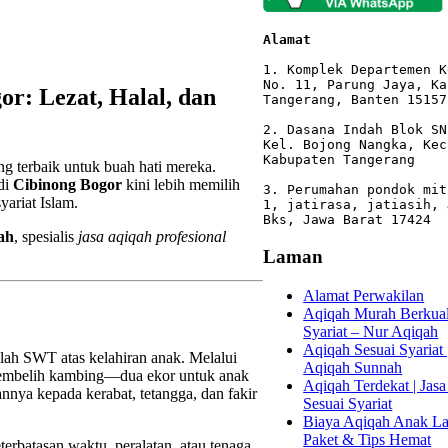
Alamat 
1. Komplek Departemen K
No. 11, Parung Jaya, Ka
or: Lezat, Halal, dan
Tangerang, Banten 15157

2. Dasana Indah Blok SN
Kel. Bojong Nangka, Kec
Kabupaten Tangerang

ng terbaik untuk buah hati mereka.
di
Cibinong Bogor
kini lebih memilih
3. Perumahan pondok mit
yariat Islam.
1, jatirasa, jatiasih, 
Bks, Jawa Barat 17424
ah
, spesialis
jasa aqiqah profesional
Laman
Alamat Perwakilan
Aqiqah Murah Berkuali
Syariat – Nur Aqiqah
Aqiqah Sesuai Syariat 
llah SWT atas kelahiran anak. Melalui
Aqiqah Sunnah
mbelih kambing—dua ekor untuk anak
Aqiqah Terdekat | Jasa
ya kepada kerabat, tetangga, dan fakir
Sesuai Syariat
Biaya Aqiqah Anak Lak
Paket & Tips Hemat
erbatasan waktu, peralatan, atau tenaga.