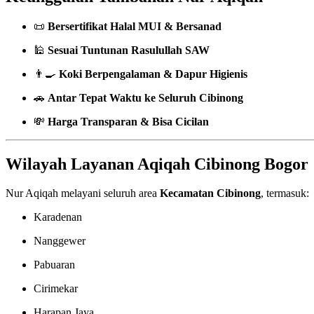
📜
Bersertifikat Halal MUI & Bersanad
🕌
Sesuai Tuntunan Rasulullah SAW
👨‍🍳
Koki Berpengalaman & Dapur Higienis
🚗
Antar Tepat Waktu ke Seluruh Cibinong
💸
Harga Transparan & Bisa Cicilan
Wilayah Layanan Aqiqah Cibinong Bogor
Nur Aqiqah melayani seluruh area
Kecamatan Cibinong
, termasuk:
Karadenan
Nanggewer
Pabuaran
Cirimekar
Harapan Jaya