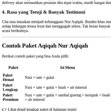
delivery akan memastikan pesanan tiba tepat waktu, masih hangat da
4.
Rasa yang Teruji & Banyak Testimoni
Cita rasa masakan menjadi kebanggaan Nur Aqiqah. Bumbu khas nusa
setiap hidangan terasa lezat dan menggugah selera. Tak heran bany
acara berikutnya.
Contoh Paket Aqiqah Nur Aqiqah
Berikut contoh paket yang bisa Anda pilih:
Paket
Isi Menu
Paket
Nasi + sate + gulai
Hemat
Paket
Nasi + sate + gulai + buah + air mineral
Lengkap
Paket
Nasi + sate + gulai + sambal goreng + kerupuk + buah
Premium
+ air mineral
👉 Lihat detail lengkap paket di halaman resmi: