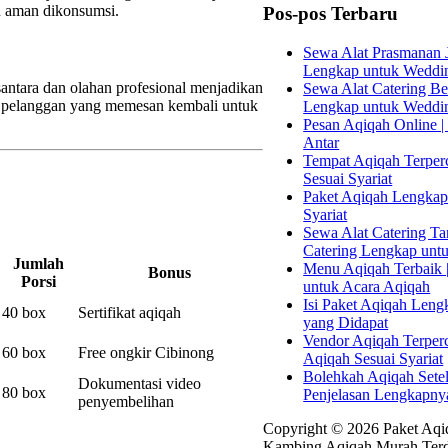
n aman dikonsumsi.
Pos-pos Terbaru
Sewa Alat Prasmanan J
Lengkap untuk Weddi
ntara dan olahan profesional menjadikan
Sewa Alat Catering Bek
ak pelanggan yang memesan kembali untuk
Lengkap untuk Weddi
Pesan Aqiqah Online | 
Antar
Tempat Aqiqah Terperc
Sesuai Syariat
Paket Aqiqah Lengkap 
Syariat
Sewa Alat Catering Tan
Catering Lengkap unt
Jumlah
Menu Aqiqah Terbaik |
Bonus
Porsi
untuk Acara Aqiqah
Isi Paket Aqiqah Leng
40 box
Sertifikat aqiqah
yang Didapat
Vendor Aqiqah Terper
60 box
Free ongkir Cibinong
Aqiqah Sesuai Syariat
Bolehkah Aqiqah Sete
Dokumentasi video
80 box
Penjelasan Lengkapny
penyembelihan
Copyright © 2026 Paket Aqiq
Kambing Aqiqah Murah Terd