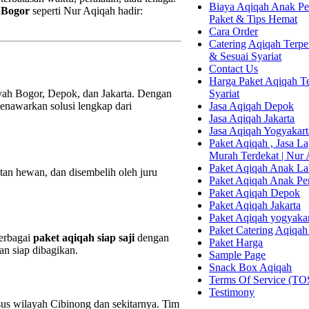
Biaya Aqiqah Anak Per
g Bogor
seperti Nur Aqiqah hadir:
Paket & Tips Hemat
Cara Order
Catering Aqiqah Terper
& Sesuai Syariat
Contact Us
Harga Paket Aqiqah Te
Syariat
yah Bogor, Depok, dan Jakarta. Dengan
Jasa Aqiqah Depok
enawarkan solusi lengkap dari
Jasa Aqiqah Jakarta
Jasa Aqiqah Yogyakart
Paket Aqiqah , Jasa 
Murah Terdekat | Nur
Paket Aqiqah Anak La
atan hewan, dan disembelih oleh juru
Paket Aqiqah Anak P
Paket Aqiqah Depok
Paket Aqiqah Jakarta
Paket Aqiqah yogyaka
Paket Catering Aqiqah
berbagai
paket aqiqah siap saji
dengan
Paket Harga
an siap dibagikan.
Sample Page
Snack Box Aqiqah
Terms Of Service (TO
Testimony
us wilayah Cibinong dan sekitarnya. Tim