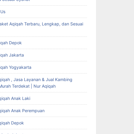
 Us
aket Aqiqah Terbaru, Lengkap, dan Sesuai
iqah Depok
iqah Jakarta
iqah Yogyakarta
qiqah , Jasa Layanan & Jual Kambing
Murah Terdekat | Nur Aqiqah
qiqah Anak Laki
qiqah Anak Perempuan
qiqah Depok