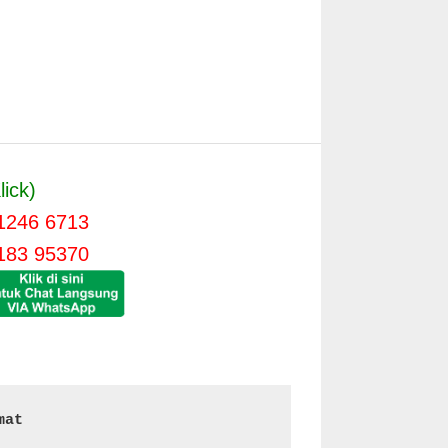
lick)
1246 6713
183 95370
mat 