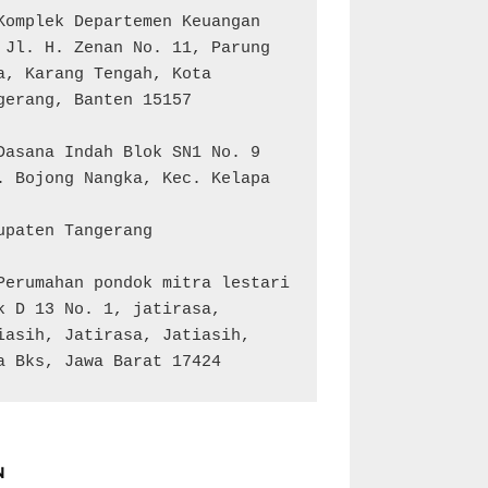
Komplek Departemen Keuangan 
 Jl. H. Zenan No. 11, Parung 
a, Karang Tengah, Kota 
gerang, Banten 15157

Dasana Indah Blok SN1 No. 9

. Bojong Nangka, Kec. Kelapa 
upaten Tangerang

Perumahan pondok mitra lestari 
k D 13 No. 1, jatirasa, 
iasih, Jatirasa, Jatiasih, 
a Bks, Jawa Barat 17424
N