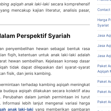
bing aqiqah anak laki-laki
secara komprehensif
Contact
g mencakup kajian literatur, analisis pasar,
Harga P
Syariat
dalam Perspektif Syariah
Jasa Aq
Jasa Aq
kan penyembelihan hewan sebagai bentuk rasa
ian fiqih, ketentuan untuk anak laki-laki adalah
Jasa Aq
rat hewan sembelihan. Kejelasan konsep dasar
Paket A
qah tidak dapat dilepaskan dari syarat-syarat
Aqiqah 
an fisik, dan jenis kambing.
Paket A
 permintaan terhadap kambing aqiqah meningkat
ka budaya aqiqah dilakukan secara kolektif atau
Paket A
. Perubahan dalam jumlah permintaan ini turut
Paket A
 Informasi lebih lanjut mengenai variasi harga
ah anak laki-laki
yang memberikan gambaran