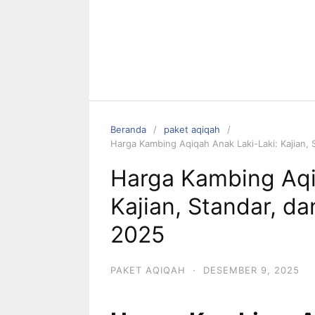
Beranda
paket aqiqah
Harga Kambing Aqiqah Anak Laki-Laki: Kajian, S
Harga Kambing Aqi
Kajian, Standar, da
2025
PAKET AQIQAH
·
DESEMBER 9, 2025