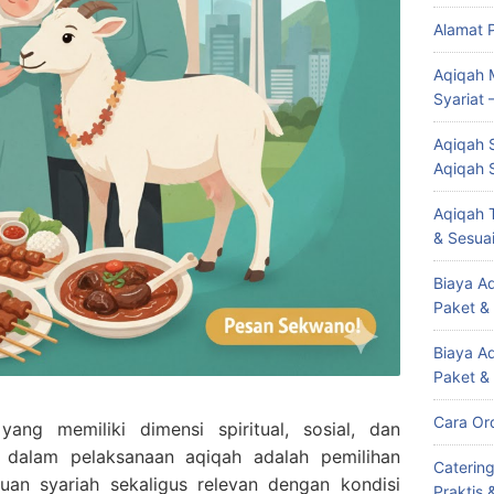
Alamat 
Aqiqah 
Syariat 
Aqiqah S
Aqiqah 
Aqiqah T
& Sesuai
Biaya Aq
Paket &
Biaya A
Paket &
Cara Or
ang memiliki dimensi spiritual, sosial, dan
 dalam pelaksanaan aqiqah adalah pemilihan
Caterin
an syariah sekaligus relevan dengan kondisi
Praktis 