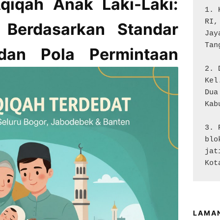
iqah Anak Laki-Laki:
1. 
RI,
 Berdasarkan Standar
Jay
Tan
 dan Pola Permintaan
2. 
Kel
Dua

Kab
3. 
blo
jat
Kot
LAMA