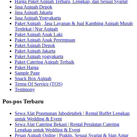
Harga Paket Aqiqah Terbaru, Lengkap, dan Sesuai Syariat
Jasa Aqiqah Depok
Jasa Aqiqah Jakarta
Jasa Aqiqah Yogyakarta
Paket Aqiqah , Jasa Layanan & Jual Kambing Aqiqah Murah
Terdekat | Nur Aqiqah
Paket Aqiqah Anak Laki
Paket Aqiqah Anak Perempuan
Paket Aqiqah Depok
Paket Aqiqah Jakarta
Paket Aqiqah yogyakarta
Paket Catering Aqiqah Terbaik
Paket Harga
Sample Page
Snack Box Aqiqah
Terms Of Service (TOS)
Testimony
Pos-pos Terbaru
Sewa Alat Prasmanan Jabodetabek | Rental Buffet Lengkap
untuk Wedding & Event
Sewa Alat Catering Bekasi | Rental Peralatan Catering
Lengkap untuk Wedding & Event
Pesan Aqiqah Online | Praktis, Sesuai Syariat & Siap Antar