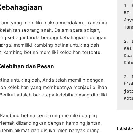
 Kebahagiaan
1. 
RI,
Jay
slami yang memiliki makna mendalam. Tradisi ini
Tan
kelahiran seorang anak. Dalam acara aqiqah,
ing sebagai tanda berbagi kebahagiaan dengan
2. 
uarga, memiliki kambing betina untuk aqiqah
Kel
a kambing betina memiliki kelebihan tertentu.
Dua

Kab
Kelebihan dan Pesan
3. 
tina untuk aqiqah, Anda telah memilih dengan
blo
apa kelebihan yang membuatnya menjadi pilihan
jat
Berikut adalah beberapa kelebihan yang dimiliki
Kot
Kambing betina cenderung memiliki daging
erlemak dibandingkan dengan kambing jantan.
LAMA
 lebih nikmat dan disukai oleh banyak orang.