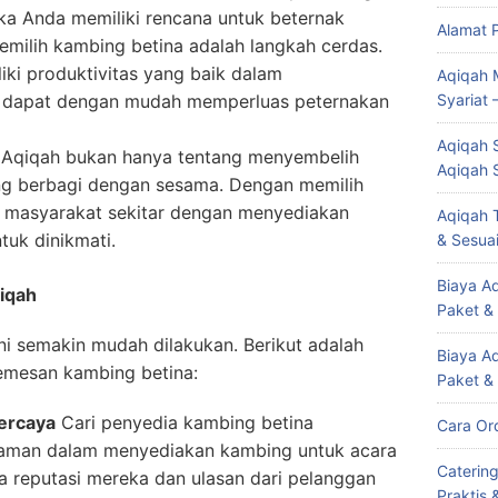
ka Anda memiliki rencana untuk beternak
Alamat 
emilih kambing betina adalah langkah cerdas.
ki produktivitas yang baik dalam
Aqiqah 
 dapat dengan mudah memperluas peternakan
Syariat 
Aqiqah S
Aqiqah bukan hanya tentang menyembelih
Aqiqah 
ang berbagi dengan sesama. Dengan memilih
 masyarakat sekitar dengan menyediakan
Aqiqah T
tuk dinikmati.
& Sesuai
Biaya Aq
iqah
Paket &
ni semakin mudah dilakukan. Berikut adalah
Biaya A
emesan kambing betina:
Paket &
ercaya
Cari penyedia kambing betina
Cara Or
laman dalam menyediakan kambing untuk acara
Caterin
a reputasi mereka dan ulasan dari pelanggan
Praktis 