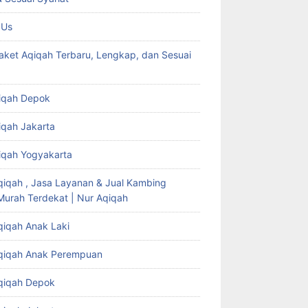
 Us
aket Aqiqah Terbaru, Lengkap, dan Sesuai
iqah Depok
iqah Jakarta
iqah Yogyakarta
qiqah , Jasa Layanan & Jual Kambing
Murah Terdekat | Nur Aqiqah
qiqah Anak Laki
qiqah Anak Perempuan
qiqah Depok