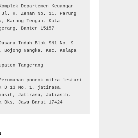
Komplek Departemen Keuangan 
 Jl. H. Zenan No. 11, Parung 
a, Karang Tengah, Kota 
gerang, Banten 15157

Dasana Indah Blok SN1 No. 9

. Bojong Nangka, Kec. Kelapa 
upaten Tangerang

Perumahan pondok mitra lestari 
k D 13 No. 1, jatirasa, 
iasih, Jatirasa, Jatiasih, 
a Bks, Jawa Barat 17424
N