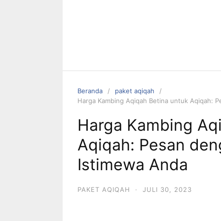
Beranda
paket aqiqah
Harga Kambing Aqiqah Betina untuk Aqiqah: 
Harga Kambing Aqi
Aqiqah: Pesan den
Istimewa Anda
PAKET AQIQAH
·
JULI 30, 2023