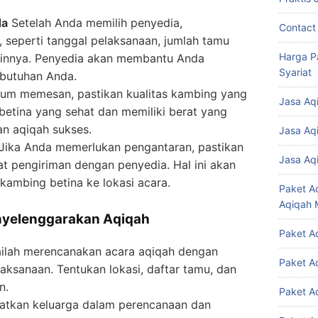
da
Setelah Anda memilih penyedia,
Contact
, seperti tanggal pelaksanaan, jumlah tamu
Harga P
ainnya. Penyedia akan membantu Anda
Syariat
butuhan Anda.
um memesan, pastikan kualitas kambing yang
Jasa Aq
 betina yang sehat dan memiliki berat yang
n aqiqah sukses.
Jasa Aq
Jika Anda memerlukan pengantaran, pastikan
Jasa Aq
t pengiriman dengan penyedia. Hal ini akan
ambing betina ke lokasi acara.
Paket A
Aqiqah 
enyelenggarakan Aqiqah
Paket A
ailah merencanakan acara aqiqah dengan
Paket A
aksanaan. Tentukan lokasi, daftar tamu, dan
n.
Paket A
batkan keluarga dalam perencanaan dan