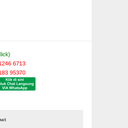
lick)
1246 6713
183 95370
mat 