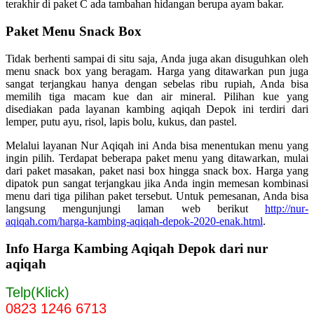
terakhir di paket C ada tambahan hidangan berupa ayam bakar.
Paket Menu Snack Box
Tidak berhenti sampai di situ saja, Anda juga akan disuguhkan oleh
menu snack box yang beragam. Harga yang ditawarkan pun juga
sangat terjangkau hanya dengan sebelas ribu rupiah, Anda bisa
memilih tiga macam kue dan air mineral. Pilihan kue yang
disediakan pada layanan kambing aqiqah Depok ini terdiri dari
lemper, putu ayu, risol, lapis bolu, kukus, dan pastel.
Melalui layanan Nur Aqiqah ini Anda bisa menentukan menu yang
ingin pilih. Terdapat beberapa paket menu yang ditawarkan, mulai
dari paket masakan, paket nasi box hingga snack box. Harga yang
dipatok pun sangat terjangkau jika Anda ingin memesan kombinasi
menu dari tiga pilihan paket tersebut. Untuk pemesanan, Anda bisa
langsung mengunjungi laman web berikut
http://nur-
aqiqah.com/harga-kambing-aqiqah-depok-2020-enak.html
.
Info Harga Kambing Aqiqah Depok dari nur
aqiqah
Telp(Klick)
0823 1246 6713