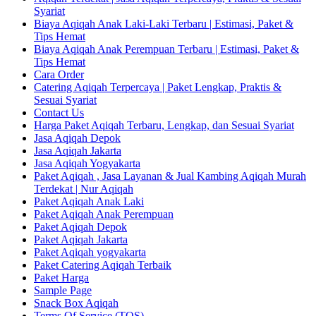
Syariat
Biaya Aqiqah Anak Laki-Laki Terbaru | Estimasi, Paket &
Tips Hemat
Biaya Aqiqah Anak Perempuan Terbaru | Estimasi, Paket &
Tips Hemat
Cara Order
Catering Aqiqah Terpercaya | Paket Lengkap, Praktis &
Sesuai Syariat
Contact Us
Harga Paket Aqiqah Terbaru, Lengkap, dan Sesuai Syariat
Jasa Aqiqah Depok
Jasa Aqiqah Jakarta
Jasa Aqiqah Yogyakarta
Paket Aqiqah , Jasa Layanan & Jual Kambing Aqiqah Murah
Terdekat | Nur Aqiqah
Paket Aqiqah Anak Laki
Paket Aqiqah Anak Perempuan
Paket Aqiqah Depok
Paket Aqiqah Jakarta
Paket Aqiqah yogyakarta
Paket Catering Aqiqah Terbaik
Paket Harga
Sample Page
Snack Box Aqiqah
Terms Of Service (TOS)