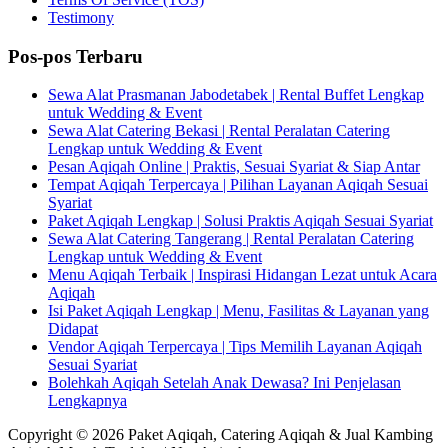
Testimony
Pos-pos Terbaru
Sewa Alat Prasmanan Jabodetabek | Rental Buffet Lengkap
untuk Wedding & Event
Sewa Alat Catering Bekasi | Rental Peralatan Catering
Lengkap untuk Wedding & Event
Pesan Aqiqah Online | Praktis, Sesuai Syariat & Siap Antar
Tempat Aqiqah Terpercaya | Pilihan Layanan Aqiqah Sesuai
Syariat
Paket Aqiqah Lengkap | Solusi Praktis Aqiqah Sesuai Syariat
Sewa Alat Catering Tangerang | Rental Peralatan Catering
Lengkap untuk Wedding & Event
Menu Aqiqah Terbaik | Inspirasi Hidangan Lezat untuk Acara
Aqiqah
Isi Paket Aqiqah Lengkap | Menu, Fasilitas & Layanan yang
Didapat
Vendor Aqiqah Terpercaya | Tips Memilih Layanan Aqiqah
Sesuai Syariat
Bolehkah Aqiqah Setelah Anak Dewasa? Ini Penjelasan
Lengkapnya
Copyright © 2026 Paket Aqiqah, Catering Aqiqah & Jual Kambing