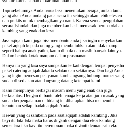
syukur karena sudah di karuniai buah hati.
Tapi sebelumnya Anda harus bisa menentukan berapa jumlah tamu
yang akan Anda undang pada acara itu sehingga akan lebih efesien
dan praktis untuk membagikannya nanti. Karena semua pengolahan
secara Islamiah dan juga memberikan hasil memasak berupa olahan
kambing yang enak dan lezat.
Jasa aqiqah kami juga bisa membantu anda jika ingin menyebarkan
paket aqiqah kepada orang yang membutuhkan atau tidak mampu
seperti halnya anak yatim, kaum dhuafa dan masih banyak lainnya.
Dalam bentuk kotak maupun dalam prasmanan.
Hanya itu yang bisa saya sampaikan terkait dengan tempat penyedia
paket catering aqiqah Jakarta selatan dan sekitarnya. Dan bagi Anda
yang ingin memesan pelayanan kami langsung hubungi nomer yang
sudah di sediakan atau langsung datang ketempat kami .
Kami mempunyai berbagai macam menu yang enak dan juga
berkualitas. Dengan di bantu oleh tenaga kerja atau juru masak yang
sudah berpengalaman di bidang ini diharapkan bisa memenuhi
kebutuhan setiap ibadah aqiqah Anda.
Hewan yang di sambelih pada saat aqiqah adalah kambing . Jika
bayi itu laki-laki maka harus di ganti dengan dua ekor kambing
sementara jika bayi itu perempuan maka d ganti dengan satu ekor