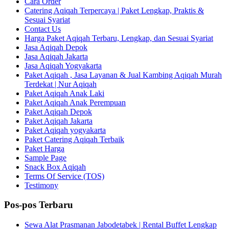
Cara Order
Catering Aqiqah Terpercaya | Paket Lengkap, Praktis &
Sesuai Syariat
Contact Us
Harga Paket Aqiqah Terbaru, Lengkap, dan Sesuai Syariat
Jasa Aqiqah Depok
Jasa Aqiqah Jakarta
Jasa Aqiqah Yogyakarta
Paket Aqiqah , Jasa Layanan & Jual Kambing Aqiqah Murah
Terdekat | Nur Aqiqah
Paket Aqiqah Anak Laki
Paket Aqiqah Anak Perempuan
Paket Aqiqah Depok
Paket Aqiqah Jakarta
Paket Aqiqah yogyakarta
Paket Catering Aqiqah Terbaik
Paket Harga
Sample Page
Snack Box Aqiqah
Terms Of Service (TOS)
Testimony
Pos-pos Terbaru
Sewa Alat Prasmanan Jabodetabek | Rental Buffet Lengkap