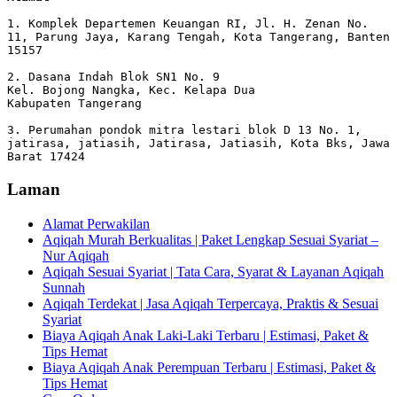
1. Komplek Departemen Keuangan RI, Jl. H. Zenan No. 
11, Parung Jaya, Karang Tengah, Kota Tangerang, Banten 
15157

2. Dasana Indah Blok SN1 No. 9

Kel. Bojong Nangka, Kec. Kelapa Dua

Kabupaten Tangerang

3. Perumahan pondok mitra lestari blok D 13 No. 1, 
jatirasa, jatiasih, Jatirasa, Jatiasih, Kota Bks, Jawa 
Barat 17424
Laman
Alamat Perwakilan
Aqiqah Murah Berkualitas | Paket Lengkap Sesuai Syariat –
Nur Aqiqah
Aqiqah Sesuai Syariat | Tata Cara, Syarat & Layanan Aqiqah
Sunnah
Aqiqah Terdekat | Jasa Aqiqah Terpercaya, Praktis & Sesuai
Syariat
Biaya Aqiqah Anak Laki-Laki Terbaru | Estimasi, Paket &
Tips Hemat
Biaya Aqiqah Anak Perempuan Terbaru | Estimasi, Paket &
Tips Hemat