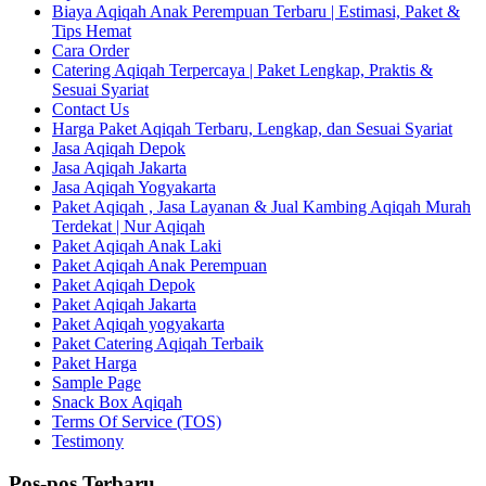
Biaya Aqiqah Anak Perempuan Terbaru | Estimasi, Paket &
Tips Hemat
Cara Order
Catering Aqiqah Terpercaya | Paket Lengkap, Praktis &
Sesuai Syariat
Contact Us
Harga Paket Aqiqah Terbaru, Lengkap, dan Sesuai Syariat
Jasa Aqiqah Depok
Jasa Aqiqah Jakarta
Jasa Aqiqah Yogyakarta
Paket Aqiqah , Jasa Layanan & Jual Kambing Aqiqah Murah
Terdekat | Nur Aqiqah
Paket Aqiqah Anak Laki
Paket Aqiqah Anak Perempuan
Paket Aqiqah Depok
Paket Aqiqah Jakarta
Paket Aqiqah yogyakarta
Paket Catering Aqiqah Terbaik
Paket Harga
Sample Page
Snack Box Aqiqah
Terms Of Service (TOS)
Testimony
Pos-pos Terbaru