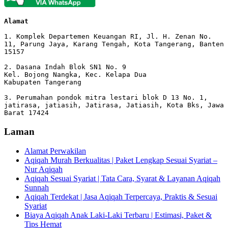
Alamat 
1. Komplek Departemen Keuangan RI, Jl. H. Zenan No. 
11, Parung Jaya, Karang Tengah, Kota Tangerang, Banten 
15157

2. Dasana Indah Blok SN1 No. 9

Kel. Bojong Nangka, Kec. Kelapa Dua

Kabupaten Tangerang

3. Perumahan pondok mitra lestari blok D 13 No. 1, 
jatirasa, jatiasih, Jatirasa, Jatiasih, Kota Bks, Jawa 
Barat 17424
Laman
Alamat Perwakilan
Aqiqah Murah Berkualitas | Paket Lengkap Sesuai Syariat –
Nur Aqiqah
Aqiqah Sesuai Syariat | Tata Cara, Syarat & Layanan Aqiqah
Sunnah
Aqiqah Terdekat | Jasa Aqiqah Terpercaya, Praktis & Sesuai
Syariat
Biaya Aqiqah Anak Laki-Laki Terbaru | Estimasi, Paket &
Tips Hemat