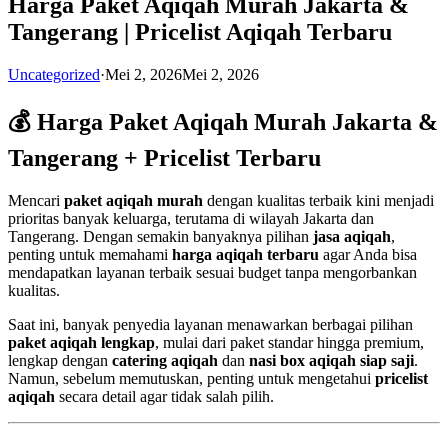
Harga Paket Aqiqah Murah Jakarta &
Tangerang | Pricelist Aqiqah Terbaru
Uncategorized
·
Mei 2, 2026
Mei 2, 2026
💰 Harga Paket Aqiqah Murah Jakarta &
Tangerang + Pricelist Terbaru
Mencari
paket aqiqah murah
dengan kualitas terbaik kini menjadi
prioritas banyak keluarga, terutama di wilayah Jakarta dan
Tangerang. Dengan semakin banyaknya pilihan
jasa aqiqah
,
penting untuk memahami
harga aqiqah terbaru
agar Anda bisa
mendapatkan layanan terbaik sesuai budget tanpa mengorbankan
kualitas.
Saat ini, banyak penyedia layanan menawarkan berbagai pilihan
paket aqiqah lengkap
, mulai dari paket standar hingga premium,
lengkap dengan
catering aqiqah
dan
nasi box aqiqah siap saji
.
Namun, sebelum memutuskan, penting untuk mengetahui
pricelist
aqiqah
secara detail agar tidak salah pilih.