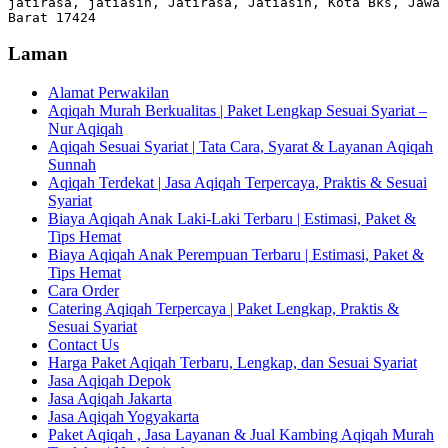
jatirasa, jatiasih, Jatirasa, Jatiasih, Kota Bks, Jawa 
Barat 17424
Laman
Alamat Perwakilan
Aqiqah Murah Berkualitas | Paket Lengkap Sesuai Syariat –
Nur Aqiqah
Aqiqah Sesuai Syariat | Tata Cara, Syarat & Layanan Aqiqah
Sunnah
Aqiqah Terdekat | Jasa Aqiqah Terpercaya, Praktis & Sesuai
Syariat
Biaya Aqiqah Anak Laki-Laki Terbaru | Estimasi, Paket &
Tips Hemat
Biaya Aqiqah Anak Perempuan Terbaru | Estimasi, Paket &
Tips Hemat
Cara Order
Catering Aqiqah Terpercaya | Paket Lengkap, Praktis &
Sesuai Syariat
Contact Us
Harga Paket Aqiqah Terbaru, Lengkap, dan Sesuai Syariat
Jasa Aqiqah Depok
Jasa Aqiqah Jakarta
Jasa Aqiqah Yogyakarta
Paket Aqiqah , Jasa Layanan & Jual Kambing Aqiqah Murah