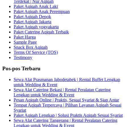
Terdekat | Nur Aqiqah
Paket Aqiqah Anak Laki
Paket Aqiqah Anak Perempuan
Paket Aqiqah Depok
Paket Aqiqah Jakarta
Paket Aqiqah yogyakarta
Paket Catering Aqiqah Terbaik
Paket Harga
Sample Page
Snack Box Aqiqah
Terms Of Service (TOS)
Testimony
Pos-pos Terbaru
Sewa Alat Prasmanan Jabodetabek | Rental Buffet Lengkap
untuk Wedding & Event
Sewa Alat Catering Bekasi | Rental Peralatan Catering
Lengkap untuk Wedding & Event
Pesan Aqiqah Online | Praktis, Sesuai Syariat & Siap Antar
Tempat Aqiqah Terpercaya | Pilihan Layanan Aqiqah Sesuai
Syariat
Paket Aqiqah Lengkap | Solusi Praktis Aqiqah Sesuai Syariat
Sewa Alat Catering Tangerang | Rental Peralatan Catering
Lengkap untuk Wedding & Event