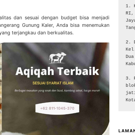
1. 
RI,
litas dan sesuai dengan budget bisa menjadi
Jay
angerang Gunung Kaler, Anda bisa menemukan
Tan
yang terjangkau dan berkualitas.
2. 
Kel
Dua

Kab
3. 
blo
jat
Kot
LAMA