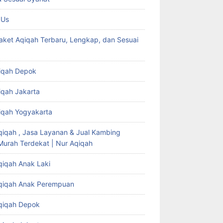
 Us
aket Aqiqah Terbaru, Lengkap, dan Sesuai
iqah Depok
iqah Jakarta
iqah Yogyakarta
qiqah , Jasa Layanan & Jual Kambing
Murah Terdekat | Nur Aqiqah
qiqah Anak Laki
qiqah Anak Perempuan
qiqah Depok