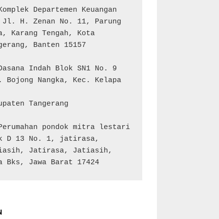
Komplek Departemen Keuangan 
 Jl. H. Zenan No. 11, Parung 
a, Karang Tengah, Kota 
gerang, Banten 15157

Dasana Indah Blok SN1 No. 9

. Bojong Nangka, Kec. Kelapa 
upaten Tangerang

Perumahan pondok mitra lestari 
k D 13 No. 1, jatirasa, 
iasih, Jatirasa, Jatiasih, 
a Bks, Jawa Barat 17424
N