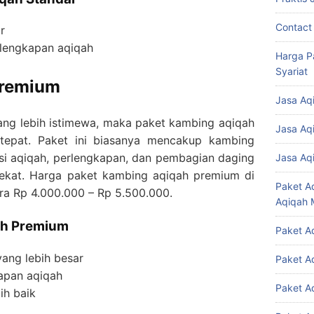
Contact
r
rlengkapan aqiqah
Harga P
Syariat
Premium
Jasa Aq
ang lebih istimewa, maka paket kambing aqiqah
Jasa Aq
 tepat. Paket ini biasanya mencakup kambing
asi aqiqah, perlengkapan, dan pembagian daging
Jasa Aq
dekat. Harga paket kambing aqiqah premium di
Paket A
ra Rp 4.000.000 – Rp 5.500.000.
Aqiqah 
ah Premium
Paket A
ang lebih besar
Paket A
apan aqiqah
Paket A
ih baik