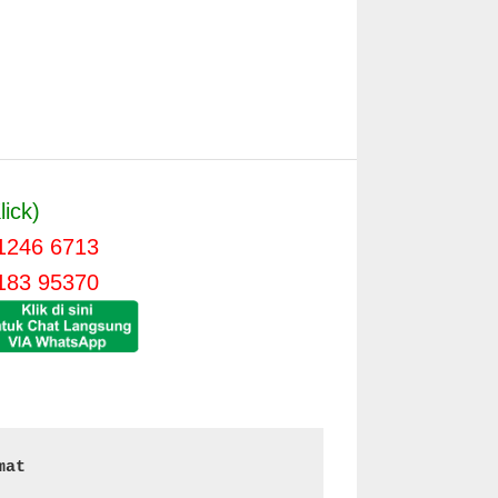
lick)
1246 6713
183 95370
mat 