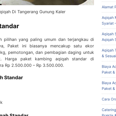
Alamat 
qiqah Di Tangerang Gunung Kaler
Aqiqah 
Syariat 
tandar
Aqiqah S
h pilihan yang paling umum dan terjangkau di
Aqiqah 
nya, Paket ini biasanya mencakup satu ekor
Aqiqah T
 kg, pemotongan, dan pembagian daging untuk
& Sesuai
t. Harga paket kambing aqiqah standar di
ra Rp 2.500.000 – Rp 3.500.000.
Biaya Aq
Paket &
h Standar
Biaya A
Paket &
Cara Or
ik
Caterin
qah Standar
Praktis 