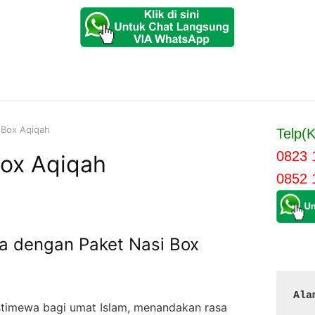
 Box Aqiqah
Telp(K
0823 
Box Aqiqah
0852 
a dengan Paket Nasi Box
Ala
timewa bagi umat Islam, menandakan rasa