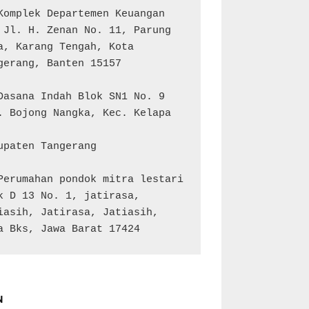
Komplek Departemen Keuangan 
 Jl. H. Zenan No. 11, Parung 
a, Karang Tengah, Kota 
gerang, Banten 15157

Dasana Indah Blok SN1 No. 9

. Bojong Nangka, Kec. Kelapa 
upaten Tangerang

Perumahan pondok mitra lestari 
k D 13 No. 1, jatirasa, 
iasih, Jatirasa, Jatiasih, 
a Bks, Jawa Barat 17424
N