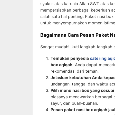
syukur atas karunia Allah SWT atas kel
mempersiapkan berbagai keperluan aq
salah satu hal penting. Paket nasi box
untuk menyempurnakan momen istimew
Bagaimana Cara Pesan Paket Na
Sangat mudah! Ikuti langkah-langkah b
Temukan penyedia
catering aqi
box aqiqah.
Anda dapat mencariny
rekomendasi dari teman.
Jelaskan kebutuhan Anda kepad
undangan, tanggal dan waktu acar
Pilih menu nasi box yang sesua
biasanya menawarkan berbagai pil
sayur, dan buah-buahan.
Pesan paket nasi box aqiqah jau