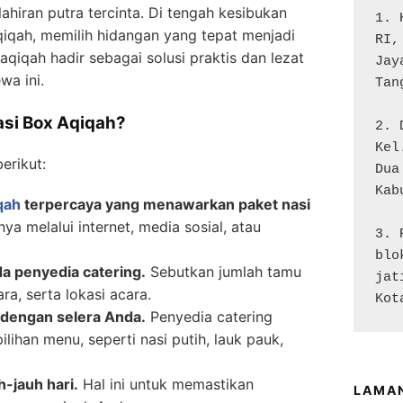
ahiran putra tercinta. Di tengah kesibukan
1. 
iqah, memilih hidangan yang tepat menjadi
RI,
 aqiqah hadir sebagai solusi praktis dan lezat
Jay
a ini.
Tan
si Box Aqiqah?
2. 
Kel
erikut:
Dua

Kab
qah
terpercaya yang menawarkan paket nasi
a melalui internet, media sosial, atau
3. 
blo
a penyedia catering.
Sebutkan jumlah tamu
jat
a, serta lokasi acara.
Kot
i dengan selera Anda.
Penyedia catering
ihan menu, seperti nasi putih, lauk pauk,
h-jauh hari.
Hal ini untuk memastikan
LAMA