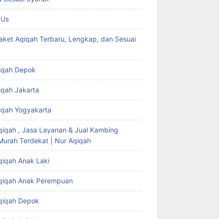
 Us
aket Aqiqah Terbaru, Lengkap, dan Sesuai
iqah Depok
iqah Jakarta
iqah Yogyakarta
qiqah , Jasa Layanan & Jual Kambing
Murah Terdekat | Nur Aqiqah
qiqah Anak Laki
qiqah Anak Perempuan
qiqah Depok