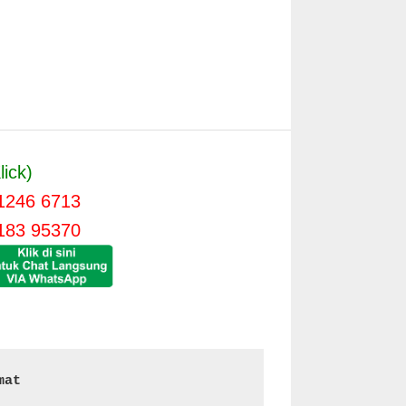
lick)
1246 6713
183 95370
mat 