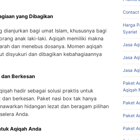
Contact
agiaan yang Dibagikan
Harga P
 dianjurkan bagi umat Islam, khususnya bagi
Syariat
eorang anak laki-laki. Aqiqah memiliki makna
Jasa Aq
 darah dan menebus dosanya. Momen aqiqah
t disyukuri dan dibagikan kebahagiaannya
Jasa Aq
Jasa Aq
t dan Berkesan
Paket A
Aqiqah 
qiqah hadir sebagai solusi praktis untuk
dan berkesan. Paket nasi box tak hanya
Paket A
enawarkan hidangan lezat dan beragam pilihan
selera Anda.
Paket A
ntuk Aqiqah Anda
Paket A