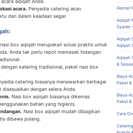
 acara aqiqah Anda.
Alamat 
okasi acara.
Penyedia catering akan
ktu dan dalam keadaan segar.
Aqiqah 
Syariat 
qah
:
Aqiqah S
nasi box aqiqah merupakan solusi praktis untuk
Aqiqah 
da. Anda tak perlu repot memasak hidangan
Aqiqah T
adisional.
& Sesuai
engan katering tradisional, paket nasi box
.
Biaya Aq
yedia catering biasanya menawarkan berbagai
Paket &
t disesuaikan dengan selera Anda.
Biaya A
enis.
Nasi box aqiqah biasanya dikemas
Paket &
menggunakan bahan yang higienis.
undangan.
Nasi box aqiqah mudah dibagikan
Cara Or
is dibawa pulang.
Caterin
Praktis 