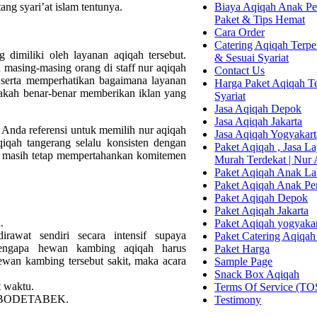
Biaya Aqiqah Anak Per
ng syari’at islam tentunya.
Paket & Tips Hemat
Cara Order
Catering Aqiqah Terper
 dimiliki oleh layanan aqiqah tersebut.
& Sesuai Syariat
masing-masing orang di staff nur aqiqah
Contact Us
t serta memperhatikan bagaimana layanan
Harga Paket Aqiqah Te
apakah benar-benar memberikan iklan yang
Syariat
Jasa Aqiqah Depok
Jasa Aqiqah Jakarta
Anda referensi untuk memilih nur aqiqah
Jasa Aqiqah Yogyakart
qiqah tangerang selalu konsisten dengan
Paket Aqiqah , Jasa 
n masih tetap mempertahankan komitemen
Murah Terdekat | Nur
Paket Aqiqah Anak La
Paket Aqiqah Anak P
Paket Aqiqah Depok
Paket Aqiqah Jakarta
.
Paket Aqiqah yogyaka
awat sendiri secara intensif supaya
Paket Catering Aqiqah
engapa hewan kambing aqiqah harus
Paket Harga
an kambing tersebut sakit, maka acara
Sample Page
Snack Box Aqiqah
t waktu.
Terms Of Service (TO
se JABODETABEK.
Testimony