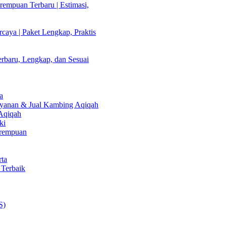
empuan Terbaru | Estimasi,
caya | Paket Lengkap, Praktis
rbaru, Lengkap, dan Sesuai
a
Layanan & Jual Kambing Aqiqah
 Aqiqah
ki
erempuan
rta
 Terbaik
S)