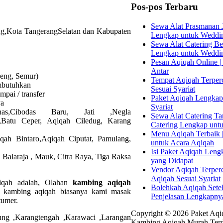
Pos-pos Terbaru
Sewa Alat Prasmanan J
g,Kota TangerangSelatan dan Kabupaten
Lengkap untuk Weddi
Sewa Alat Catering Bek
Lengkap untuk Weddi
Pesan Aqiqah Online | 
Antar
seng, Semur)
Tempat Aqiqah Terperc
embutuhkan
Sesuai Syariat
pai / transfer
Paket Aqiqah Lengkap 
ya
Syariat
nas,Cibodas Baru, Jati ,Negla
Sewa Alat Catering Tan
r,Batu Ceper, Aqiqah Ciledug, Karang
Catering Lengkap unt
Menu Aqiqah Terbaik |
ah Bintaro,Aqiqah Ciputat, Pamulang,
untuk Acara Aqiqah
Isi Paket Aqiqah Leng
Balaraja , Mauk, Citra Raya, Tiga Raksa
yang Didapat
Vendor Aqiqah Terper
Aqiqah Sesuai Syariat
qiqah adalah, Olahan
kambing aqiqah
Bolehkah Aqiqah Sete
g kambing aqiqah biasanya kami masak
Penjelasan Lengkapny
tumer.
Copyright © 2026 Paket Aqiq
wung ,Karangtengah ,Karawaci ,Larangan
Kambing Aqiqah Murah Terd