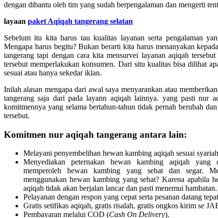
dengan dibantu oleh tim yang sudah berpengalaman dan mengerti tenta
layaan
paket Aqiqah tangerang selatan
Sebelum itu kita harus tau kualitas layanan serta pengalaman yang
Mengapa harus begitu? Bukan berarti kita harus menanyakan kepada 
tangerang tapi dengan cara kita mensurvei layanan aqiqah tersebu
tersebut memperlakukan konsumen. Dari situ kualitas bisa dilihat 
sesuai atau hanya sekedar iklan.
Inilah alasan mengapa dari awal saya menyarankan atau memberikan 
tangerang saja dari pada layann aqiqah lainnya. yang pasti nur a
komitmennya yang selama bertahun-tahun tidak pernah berubah da
tersebut.
Komitmen nur aqiqah tangerang antara lain:
Melayani penyembelihan hewan kambing aqiqah sesuai syariah
Menyediakan peternakan hewan kambing aqiqah yang dir
memperoleh hewan kambing yang sehat dan segar. M
menggunakan hewan kambing yang sehat? Karena apabila hew
aqiqah tidak akan berjalan lancar dan pasti menemui hambatan.
Pelayanan dengan respon yang cepat serta pesanan datang tepa
Gratis setifikas aqiqah, gratis risalah, gratis ongkos kirim 
Pembayaran melalui COD (
Cash On Delivery
).