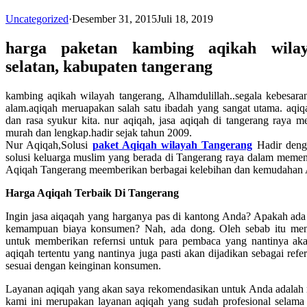
Uncategorized
·
Desember 31, 2015
Juli 18, 2019
harga paketan kambing aqikah wilaya
selatan, kabupaten tangerang
kambing aqikah wilayah tangerang, Alhamdulillah..segala kebesar
alam.aqiqah meruapakan salah satu ibadah yang sangat utama. aqi
dan rasa syukur kita. nur aqiqah, jasa aqiqah di tangerang raya 
murah dan lengkap.hadir sejak tahun 2009.
Nur Aqiqah,Solusi
paket Aqiqah wilayah Tangerang
Hadir deng
solusi keluarga muslim yang berada di Tangerang raya dalam memenu
Aqiqah Tangerang meemberikan berbagai kelebihan dan kemudahan
Harga Aqiqah Terbaik Di Tangerang
Ingin jasa aiqaqah yang harganya pas di kantong Anda? Apakah ad
kemampuan biaya konsumen? Nah, ada dong. Oleh sebab itu menga
untuk memberikan refernsi untuk para pembaca yang nantinya ak
aqiqah tertentu yang nantinya juga pasti akan dijadikan sebagai refe
sesuai dengan keinginan konsumen.
Layanan aqiqah yang akan saya rekomendasikan untuk Anda adalah 
kami ini merupakan layanan aqiqah yang sudah profesional selama