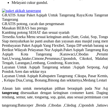
Melayani cukur gundul.
GRATIS Antar Paket Aqiqah Untuk Tangerang Raya:Kota Tangeran
Tangerang
GRATIS potong, cacah dan pengemasan
Masakan BEBAS bau prengu
Kambing potong SEHAT dan sesuai syariah
Tersedia Aneka Menu sesuai keinginan anda (Sate, Gulai, Sop, Tong
Siap menyalurkan ke panti asuhan dan yayasan atau masjid yang m
Pembayaran Paket Aqiqah Yang Flexibel, Tanpa DP setelah barang sam
Berikut Wilayah Pelayanan Nur Aqiqah.Paket Aqiqah Tangerang Ra
Aqiqah Kota Tangerang :Karawaci,Cibodas ,Perum
Sari,Uwung,Jatake,Cimone,Perumnas,Cipondoh, Cikokol, Malaba
Tengah, Larangan,Lembang, Gondrong, Kunciran,
Layanan Untuk Aqiqah Tangerang selatan :Aqiqah Serpong, Aqiq
Pondok Aren dan sekitar nya
Layanan Untuk Aqiqah Kabupaten Tangerang :Cikupa, Pasar Kemis, 
, Kelapa Dua,Curug, Bonang,Binong dan sekitarnya,Medang Lestari
Alasan lain untuk menetapkan pilihan beraqiqah pada Nur A
tangerang
disesuaikan dengan keinginan costumer kami. Dagin
rendang, semur, sate, tongseng, sop, gulai, atau sesuai permintaan cos
tangerang:Batuceper ,Benda ,Cibodas ,Ciledug ,Cipondoh ,Jatiu