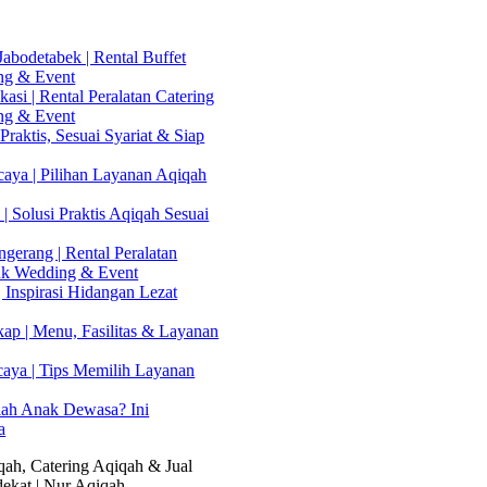
abodetabek | Rental Buffet
ng & Event
asi | Rental Peralatan Catering
ng & Event
Praktis, Sesuai Syariat & Siap
aya | Pilihan Layanan Aqiqah
| Solusi Praktis Aqiqah Sesuai
gerang | Rental Peralatan
uk Wedding & Event
 Inspirasi Hidangan Lezat
kap | Menu, Fasilitas & Layanan
caya | Tips Memilih Layanan
lah Anak Dewasa? Ini
a
ah, Catering Aqiqah & Jual
ekat | Nur Aqiqah