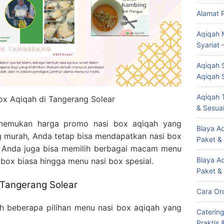
Alamat 
Aqiqah 
Syariat 
Aqiqah S
Aqiqah 
Aqiqah T
x Aqiqah di Tangerang Solear
& Sesuai
enemukan harga promo nasi box aqiqah yang
Biaya Aq
g murah, Anda tetap bisa mendapatkan nasi box
Paket &
tu, Anda juga bisa memilih berbagai macam menu
Biaya A
 box biasa hingga menu nasi box spesial.
Paket &
 Tangerang Solear
Cara Or
alah beberapa pilihan menu nasi box aqiqah yang
Caterin
Praktis 