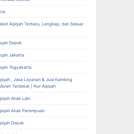
 Us
aket Aqiqah Terbaru, Lengkap, dan Sesuai
iqah Depok
iqah Jakarta
iqah Yogyakarta
qiqah , Jasa Layanan & Jual Kambing
Murah Terdekat | Nur Aqiqah
qiqah Anak Laki
qiqah Anak Perempuan
qiqah Depok