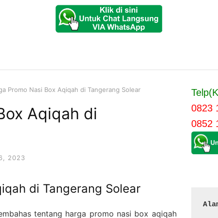
ga Promo Nasi Box Aqiqah di Tangerang Solear
Telp(K
0823 
Box Aqiqah di
0852 
6, 2023
iqah di Tangerang Solear
Ala
 membahas tentang harga promo nasi box aqiqah