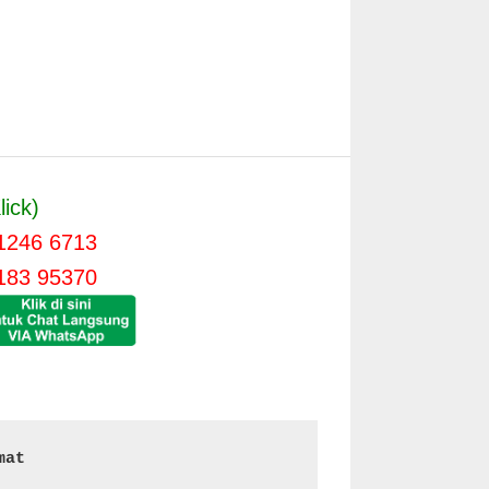
lick)
1246 6713
183 95370
mat 