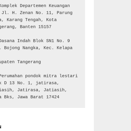
Komplek Departemen Keuangan 
 Jl. H. Zenan No. 11, Parung 
a, Karang Tengah, Kota 
gerang, Banten 15157

Dasana Indah Blok SN1 No. 9

. Bojong Nangka, Kec. Kelapa 
upaten Tangerang

Perumahan pondok mitra lestari 
k D 13 No. 1, jatirasa, 
iasih, Jatirasa, Jatiasih, 
a Bks, Jawa Barat 17424
N