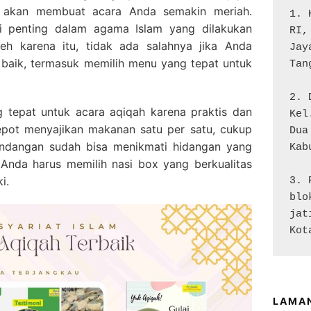
a akan membuat acara Anda semakin meriah.
1. 
si penting dalam agama Islam yang dilakukan
RI,
eh karena itu, tidak ada salahnya jika Anda
Jay
baik, termasuk memilih menu yang tepat untuk
Tan
2. 
g tepat untuk acara aqiqah karena praktis dan
Kel
repot menyajikan makanan satu per satu, cukup
Dua

undangan sudah bisa menikmati hidangan yang
Kab
 Anda harus memilih nasi box yang berkualitas
i.
3. 
blo
jat
Kot
LAMA