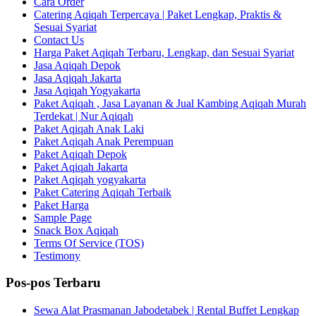
Cara Order
Catering Aqiqah Terpercaya | Paket Lengkap, Praktis &
Sesuai Syariat
Contact Us
Harga Paket Aqiqah Terbaru, Lengkap, dan Sesuai Syariat
Jasa Aqiqah Depok
Jasa Aqiqah Jakarta
Jasa Aqiqah Yogyakarta
Paket Aqiqah , Jasa Layanan & Jual Kambing Aqiqah Murah
Terdekat | Nur Aqiqah
Paket Aqiqah Anak Laki
Paket Aqiqah Anak Perempuan
Paket Aqiqah Depok
Paket Aqiqah Jakarta
Paket Aqiqah yogyakarta
Paket Catering Aqiqah Terbaik
Paket Harga
Sample Page
Snack Box Aqiqah
Terms Of Service (TOS)
Testimony
Pos-pos Terbaru
Sewa Alat Prasmanan Jabodetabek | Rental Buffet Lengkap