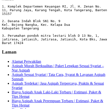
1. Komplek Departemen Keuangan RI, Jl. H. Zenan No. 
11, Parung Jaya, Karang Tengah, Kota Tangerang, Banten 
15157

2. Dasana Indah Blok SN1 No. 9

Kel. Bojong Nangka, Kec. Kelapa Dua

Kabupaten Tangerang

3. Perumahan pondok mitra lestari blok D 13 No. 1, 
jatirasa, jatiasih, Jatirasa, Jatiasih, Kota Bks, Jawa 
Barat 17424
Laman
Alamat Perwakilan
Aqiqah Murah Berkualitas | Paket Lengkap Sesuai Syariat –
Nur Aqiqah
Aqiqah Sesuai Syariat | Tata Cara, Syarat & Layanan Aqiqah
Sunnah
Aqiqah Terdekat | Jasa Aqiqah Terpercaya, Praktis & Sesuai
Syariat
Biaya Aqiqah Anak Laki-Laki Terbaru | Estimasi, Paket &
Tips Hemat
Biaya Aqiqah Anak Perempuan Terbaru | Estimasi, Paket &
Tips Hemat